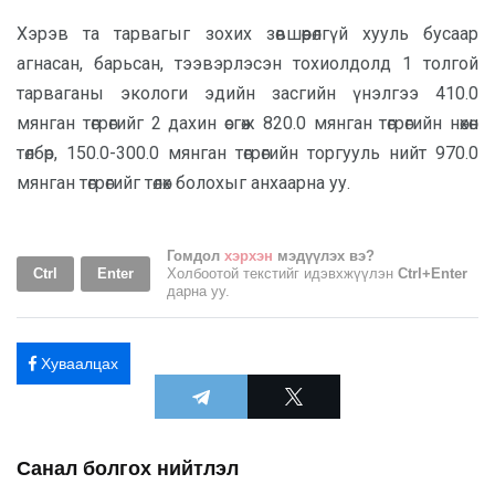
Хэрэв та тарвагыг зохих зөвшөөрөлгүй хууль бусаар
агнасан, барьсан, тээвэрлэсэн тохиолдолд 1 толгой
тарваганы экологи эдийн засгийн үнэлгээ 410.0
мянган төгрөгийг 2 дахин өсгөж 820.0 мянган төгрөгийн нөхөн
төлбөр, 150.0-300.0 мянган төгрөгийн торгууль нийт 970.0
мянган төгрөгийг төлөх болохыг анхаарна уу.
Гомдол
хэрхэн
мэдүүлэх вэ?
Ctrl
Enter
Холбоотой текстийг идэвхжүүлэн
Ctrl+Enter
дарна уу.
Хуваалцах
Санал болгох нийтлэл