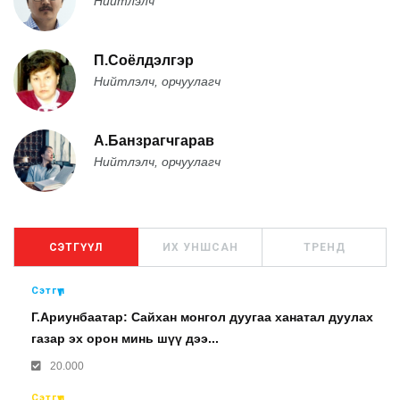
Нийтлэлч
П.Соёлдэлгэр
Нийтлэлч, орчуулагч
А.Банзрагчгарав
Нийтлэлч, орчуулагч
СЭТГҮҮЛ
ИХ УНШСАН
ТРЕНД
Сэтгүүл
Г.Ариунбаатар: Сайхан монгол дуугаа ханатал дуулах
газар эх орон минь шүү дээ...
20.000
Сэтгүүл