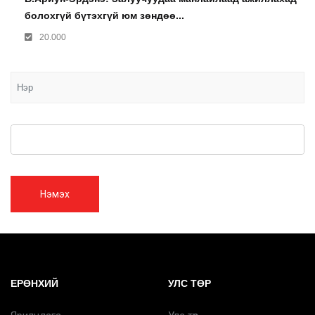
болохгүй бүтэхгүй юм зөндөө...
20.000
Нэмэх
ЕРӨНХИЙ
УЛС ТӨР