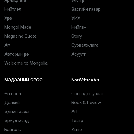
Ярилцлага
Улс төр
Нийтлэл
Засгийн газар
Хөрөг
УИХ
Mongol Made
Нийгэм
Magazine Quote
Story
Art
Сурвалжлага
Авторын өрөө
Асуулт
Welcome to Mongolia
МЭДЭЭНИЙ ӨРӨӨ
NotWrittenArt
Өв соёл
Сонгодог урлаг
Дэлхий
Book & Review
Эдийн засаг
Art
Эрүүл мэнд
Театр
Байгаль
Кино