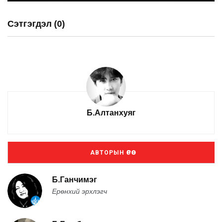
Сэтгэгдэл (0)
Б.Алтанхуяг
АВТОРЫН ӨРӨӨ
Б.Ганчимэг
Ерөнхий эрхлэгч