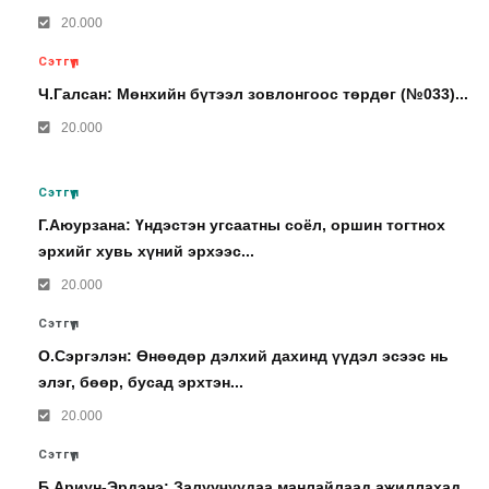
20.000
Сэтгүүл
Ч.Галсан: Мөнхийн бүтээл зовлонгоос төрдөг (№033)...
20.000
Сэтгүүл
Г.Аюурзана: Үндэстэн угсаатны соёл, оршин тогтнох
эрхийг хувь хүний эрхээс...
20.000
Сэтгүүл
О.Сэргэлэн: Өнөөдөр дэлхий дахинд үүдэл эсээс нь
элэг, бөөр, бусад эрхтэн...
20.000
Сэтгүүл
Б.Ариун-Эрдэнэ: Залуучуудаа манлайлаад ажиллахад