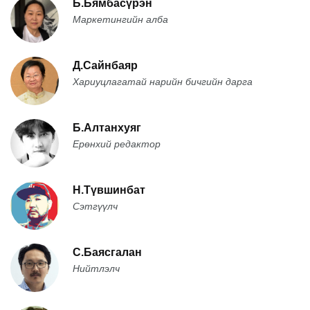
Б.Бямбасүрэн
Маркетингийн алба
Д.Сайнбаяр
Хариуцлагатай нарийн бичгийн дарга
Б.Алтанхуяг
Ерөнхий редактор
Н.Түвшинбат
Сэтгүүлч
С.Баясгалан
Нийтлэлч