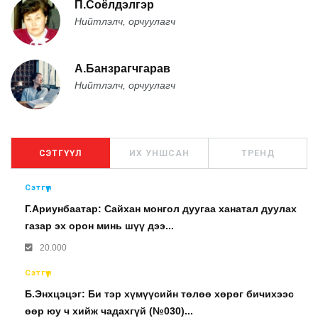
П.Соёлдэлгэр
Нийтлэлч, орчуулагч
А.Банзрагчгарав
Нийтлэлч, орчуулагч
СЭТГҮҮЛ
ИХ УНШСАН
ТРЕНД
Сэтгүүл
Г.Ариунбаатар: Сайхан монгол дуугаа ханатал дуулах
газар эх орон минь шүү дээ...
20.000
Сэтгүүл
Б.Энхцэцэг: Би тэр хүмүүсийн төлөө хөрөг бичихээс
өөр юу ч хийж чадахгүй (№030)...