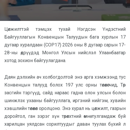
Цөлжилттэй тэмцэх тухай Нэгдсэн Үндэстний
Байгууллагын Конвенцын Талуудын бага хурлын 17
дугаар хуралдаан (СОР17) 2026 оны 8 дугаар сарын 17-
28-ны өдрүүдэд Монгол Улсын нийслэл Улаанбаатар
хотод зохион байгуулагдана.
Даян дэлхийн ач холбогдолтой энэ арга хэмжээнд тус
Конвенцын талууд болох 197 улс орны төлөөлөгчид, Төр
засгийн тэргүүд, сайд нараас гадна олон улсын болон
шинжлэх ухааны байгууллага, иргэний нийгэм, хувийн
хэвшлийн төлөөлөл оролцоно. Энэ хурал нь цөлжилт, газрын
доройтол, ган зэрэг хүн төрөлхтний өмнө тулгамдаж буй
харилцан уялдсан сорилтуудыг даван туулах бүхий л