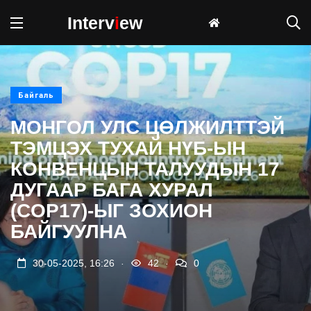
Interv
i
ew
Байгаль
МОНГОЛ УЛС ЦӨЛЖИЛТТЭЙ
ТЭМЦЭХ ТУХАЙ НҮБ-ЫН
КОНВЕНЦЫН ТАЛУУДЫН 17
ДУГААР БАГА ХУРАЛ
(COP17)-ЫГ ЗОХИОН
БАЙГУУЛНА
.
.
30-05-2025, 16:26
42
0