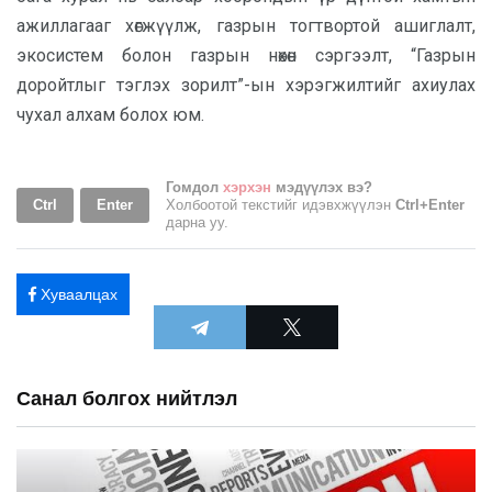
ажиллагааг хөгжүүлж, газрын тогтвортой ашиглалт,
экосистем болон газрын нөхөн сэргээлт, “Газрын
доройтлыг тэглэх зорилт”-ын хэрэгжилтийг ахиулах
чухал алхам болох юм.
Гомдол
хэрхэн
мэдүүлэх вэ?
Ctrl
Enter
Холбоотой текстийг идэвхжүүлэн
Ctrl+Enter
дарна уу.
Хуваалцах
Санал болгох нийтлэл