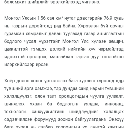
боломжит шийдлийг эрэлхийлэхэд чиглэнэ.
Монгол Улсын 1.56 сая км² нутаг дэвсгэрийн 76.9 хувь
нь газрын доройтолд өртөөд байна. Хүрээлэн буй орчны
гурамсан хямралыг даван туулахад газар ашиглалтын
бодлого чухал үүрэгтэйг Монгол Улс хүлээн зөвшөөрч,
цөлжилттэй тэмцэх дэлхий нийтийн хүч чармайлтад
идэвхтэй оролцож, манлайлал гарган дуу хоолойгоо
илэрхийлсээр ирсэн.
Хоёр долоо хоног үргэлжлэх бага хурлын хүрээнд өндөр
түвшний арга хэмжээ, тэр дундаа сайд нарын түвшний
хэлэлцүүлэг, олон талт оролцогчдын чуулга уулзалт,
шинжлэх ухаан ба бодлогын уялдаа, инновац,
технологи, санхүүжилтийн шийдлүүдийг хэлэлцэх
сэдэвчилсэн форумууд зохион байгуулагдана. Энэхүү
бага хурал нь салбар хоорондын үр дүнтэй хамтын