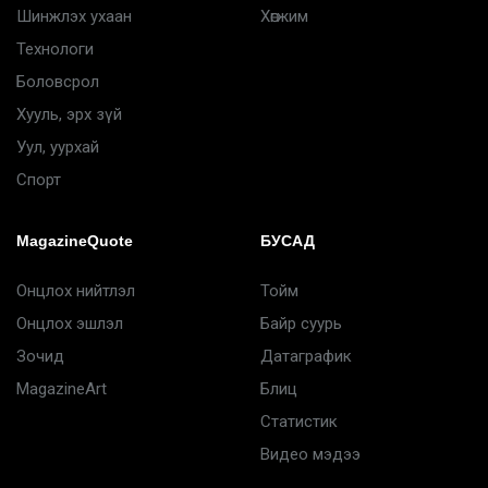
Шинжлэх ухаан
Хөгжим
Технологи
Боловсрол
Хууль, эрх зүй
Уул, уурхай
Спорт
MagazineQuote
БУСАД
Онцлох нийтлэл
Тойм
Онцлох эшлэл
Байр суурь
Зочид
Датаграфик
MagazineArt
Блиц
Статистик
Видео мэдээ