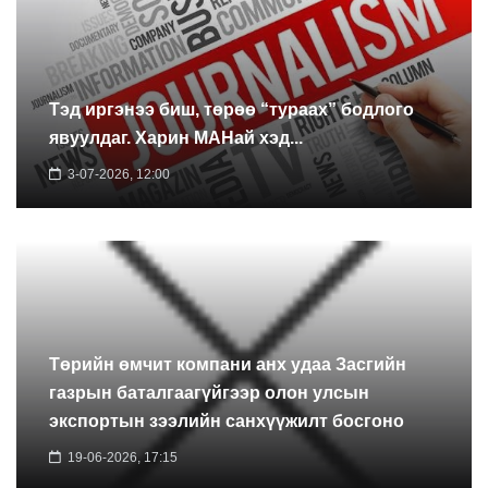
Тэд иргэнээ биш, төрөө “тураах” бодлого
явуулдаг. Харин МАНай хэд...
3-07-2026, 12:00
Төрийн өмчит компани анх удаа Засгийн
газрын баталгаагүйгээр олон улсын
экспортын зээлийн санхүүжилт босгоно
19-06-2026, 17:15