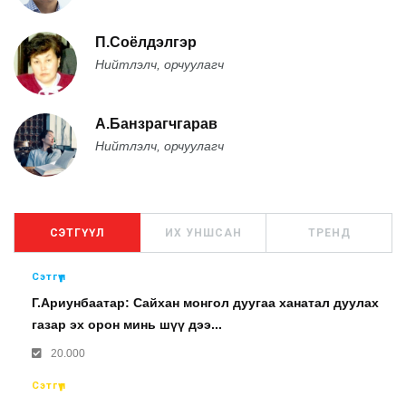
П.Соёлдэлгэр
Нийтлэлч, орчуулагч
А.Банзрагчгарав
Нийтлэлч, орчуулагч
СЭТГҮҮЛ
ИХ УНШСАН
ТРЕНД
Сэтгүүл
Г.Ариунбаатар: Сайхан монгол дуугаа ханатал дуулах
газар эх орон минь шүү дээ...
20.000
Сэтгүүл