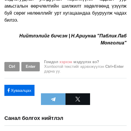
амьсгалын өөрчлөлтийн шилжилт хөдөлгөөнд үзүүлж
буй сөрөг нөлөөллийг урт хугацаандаа бууруулж чадах
билээ.
Нийтлэлийг бичсэн | Н.Ариунаа "Паблик Лаб
Монголиа"
Гомдол
хэрхэн
мэдүүлэх вэ?
Ctrl
Enter
Холбоотой текстийг идэвхжүүлэн
Ctrl+Enter
дарна уу.
Хуваалцах
Санал болгох нийтлэл