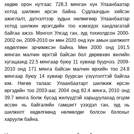
хөдөө орон нутгаас 728.3 мянган хүн Улаанбаатар
хотод шилжин ирсэн байна. Судлаачдын хийсэн
ажиглалт, дүгнэлтээр зудын нөлөөгөөр Улаанбаатар
хотод шилжин ирэгсдийн тоо нэмэгдэх хандлагатай
байгаа ажээ. Монгол Улсад ган, зуд тохиолдсон 2000-
2002 он, 2009-2010 он мөн 2020 онд хүн амын шилжилт
хөдөлгөөн эрчимжсэн байна. Мөн 2000 онд 191.5
мянган малчин өрхтэй байсан бол дөрөвхөн жилийн
хугацаанд 22.5 мянгаар буюу 11 хувиар буурчээ. 2009-
2010 онд 171 мянга байсан малчин өрхийн тоо 24.8
мянгаар буюу 14 хувиар буурсан үзүүлэлттэй байгаа
юм. Нөгөө талаас Улаанбаатарт шилжиж ирсэн
иргэдийн тоо 2003-аас 2004 онд 82.4 мянга, 2010 онд
39.7 мянга болж бусад жилүүдтэй харьцуулахад огцом
өссөн нь байгалийн гамшигт үзэгдэл ган, зуд нь
шилжилт хөдөлгөөнд нөлөөлдөг болсон болохыг
харуулж байна.