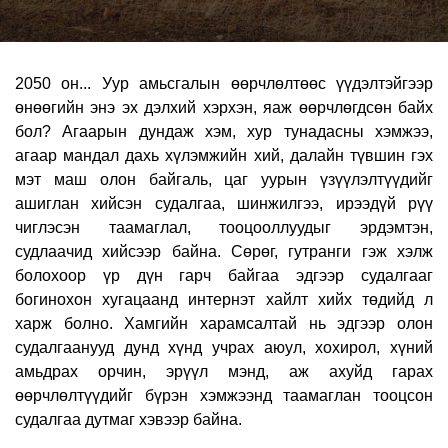
2050 он... Уур амьсгалын өөрчлөлтөөс үүдэлтэйгээр
өнөөгийн энэ эх дэлхий хэрхэн, яаж өөрчлөгдсөн байх
бол? Агаарын дундаж хэм, хур тунадасны хэмжээ,
агаар мандал дахь хүлэмжийн хий, далайн түвшин гэх
мэт маш олон байгаль, цаг уурын үзүүлэлтүүдийг
ашиглан хийсэн судалгаа, шинжилгээ, ирээдүй рүү
чиглэсэн таамаглал, тооцооллуудыг эрдэмтэн,
судлаачид хийсээр байна. Сөрөг, гутранги гэж хэлж
болохоор үр дүн гарч байгаа эдгээр судалгааг
богинохон хугацаанд интернэт хайлт хийх төдийд л
харж болно. Хамгийн харамсалтай нь эдгээр олон
судалгаанууд дунд хүнд учрах аюул, хохирол, хүний
амьдрах орчин, эрүүл мэнд, аж ахуйд гарах
өөрчлөлтүүдийг бүрэн хэмжээнд таамаглан тооцсон
судалгаа дутмаг хэвээр байна.