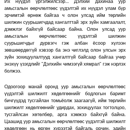
Их нүүдэл үргэлжилсээр... Дэлхий дахинаа уур
амьсгалын өөрчлөлтөөс үүдэлтэй их нүүдэл улам бүр
эрчимтэй өрнөж байгаа ч олон улсад ийм төрлийн
шилжин суурьшигчдад хангалттай эрх зүйн хамгаалалт,
дэмжлэг байхгүй байсаар байна. Олон улсад уур
амьсгалын өөрчлөлтөөс үүдэлтэй шилжин
суурьшигчдыг дүрвэгч гэж албан ёсоор хүлээн
зөвшөөрдөггүй хэвээр ба энэ чиглэлд олон улсын эрх
зүйн зохицуулалтууд хангалтгүй байсаар байгаа учир
энэхүү үзэгдлийг "Дэлхийн чимээгүй хямрал" гэж нэрлэх
болжээ.
Одоогоор манай оронд уур амьсгалын өөрчлөлтөөс
үүдэлтэй шилжилт хөдөлгөөнийг бодлогын баримт
бичгүүдэд тусгайлан томьёолж заагаагүй, ийм төрлийн
шилжилт хөдөлгөөнийг удирдах, зохицуулах тогтолцоо,
тусгайлсан хөтөлбөр, арга хэмжээ байхгүй байна.
Цаашид уур амьсгалын өөрчлөлтөөс үүдэлтэй шилжилт
хөдөлгөөн нь өргөн хүрээтэй байгаль орчин, эдийн