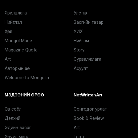
Ярилцлага
Улс төр
Нийтлэл
Засгийн газар
Хөрөг
УИХ
Mongol Made
Нийгэм
Magazine Quote
Story
Art
Сурвалжлага
Авторын өрөө
Асуулт
Welcome to Mongolia
МЭДЭЭНИЙ ӨРӨӨ
NotWrittenArt
Өв соёл
Сонгодог урлаг
Дэлхий
Book & Review
Эдийн засаг
Art
Эрүүл мэнд
Театр