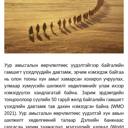
Уур амьсгалын өөрчлөлтөөс үүдэлтэйгээр байгалийн
гамшигт үзэгдлүүдийн давтамж, эрчим нэмэгдэж байгаа
нь олон тооны хүн амыг хамарсан хохирол учруулах,
улмаар хүмүүсийн шилжилт хөдөлгөөнийг улам ихээр
нэмэгдүүлэх хандлагатай байна. Зарим эрдэмтдийн
тооцооллоор сүүлийн 50 гаруй жилд байгалийн гамшигт
үзэгдлийн давтамж тав дахин нэмэгдсэн байна (WMO
2021). Уур амьсгалын өөрчлөлтөөс үүдэлтэй хүн амын
шилжилт хөдөлгөөний талаар Дэлхийн банкнаас
гаргасан зарим таамаглал, мэдээллийг харвал (World