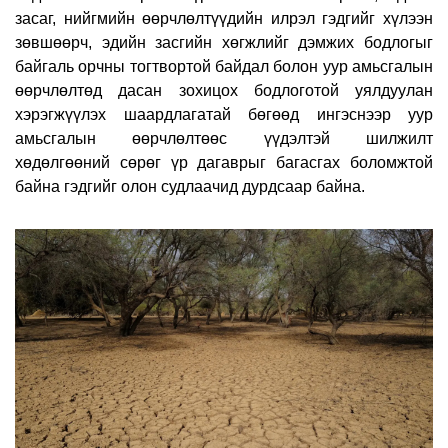
засаг, нийгмийн өөрчлөлтүүдийн илрэл гэдгийг хүлээн
зөвшөөрч, эдийн засгийн хөгжлийг дэмжих бодлогыг
байгаль орчны тогтвортой байдал болон уур амьсгалын
өөрчлөлтөд дасан зохицох бодлоготой уялдуулан
хэрэгжүүлэх шаардлагатай бөгөөд ингэснээр уур
амьсгалын өөрчлөлтөөс үүдэлтэй шилжилт
хөдөлгөөний сөрөг үр дагаврыг багасгах боломжтой
байна гэдгийг олон судлаачид дурдсаар байна.