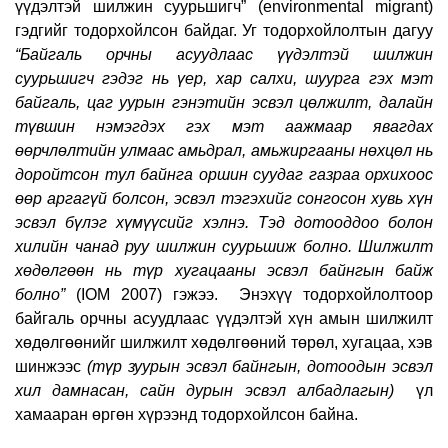
үүдэлтэй шилжин суурьшигч” (environmental migrant)
гэдгийг тодорхойлсон байдаг. Уг тодорхойлолтын дагуу
“Байгаль орчны асуудлаас үүдэлтэй шилжин
суурьшигч гэдэг нь үер, хар салхи, шуурга гэх мэт
байгаль, цаг уурын гэнэтийн эсвэл цөлжилт, далайн
түвшин нэмэгдэх гэх мэт аажмаар явагдах
өөрчлөлтийн улмаас амьдрал, амьжиргааны нөхцөл нь
доройтсон тул байнга оршин суудаг газраа орхихоос
өөр аргагүй болсон, эсвэл тэгэхийг сонгосон хувь хүн
эсвэл бүлэг хүмүүсийг хэлнэ. Тэд дотооддоо болон
хилийн чанад руу шилжин суурьшиж болно. Шилжилт
хөдөлгөөн нь түр хугацааны эсвэл байнгын байж
болно”
(IOM 2007) гэжээ. Энэхүү тодорхойлолтоор
байгаль орчны асуудлаас үүдэлтэй хүн амын шилжилт
хөдөлгөөнийг шилжилт хөдөлгөөний төрөл, хугацаа, хэв
шинжээс
(түр зуурын эсвэл байнгын, дотоодын эсвэл
хил дамнасан, сайн дурын эсвэл албадлагын)
үл
хамааран өргөн хүрээнд тодорхойлсон байна.