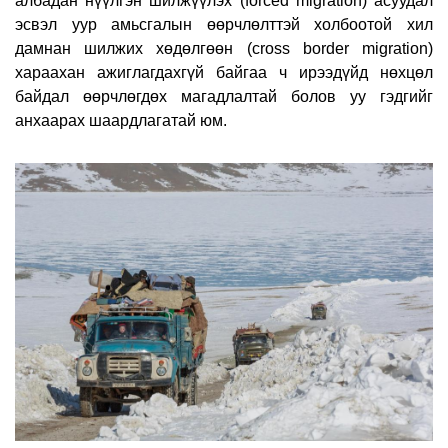
албадан нүүлгэн шилжүүлэх (forced migration) асуудал
эсвэл уур амьсгалын өөрчлөлттэй холбоотой хил
дамнан шилжих хөдөлгөөн (cross border migration)
хараахан ажиглагдахгүй байгаа ч ирээдүйд нөхцөл
байдал өөрчлөгдөх магадлалтай болов уу гэдгийг
анхаарах шаардлагатай юм.