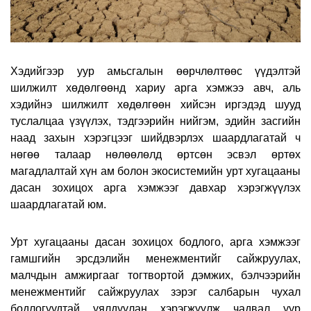
Хэдийгээр уур амьсгалын өөрчлөлтөөс үүдэлтэй
шилжилт хөдөлгөөнд хариу арга хэмжээ авч, аль
хэдийнэ шилжилт хөдөлгөөн хийсэн иргэдэд шууд
туслалцаа үзүүлэх, тэдгээрийн нийгэм, эдийн засгийн
наад захын хэрэгцээг шийдвэрлэх шаардлагатай ч
нөгөө талаар нөлөөлөлд өртсөн эсвэл өртөх
магадлалтай хүн ам болон экосистемийн урт хугацааны
дасан зохицох арга хэмжээг давхар хэрэгжүүлэх
шаардлагатай юм.
Урт хугацааны дасан зохицох бодлого, арга хэмжээг
гамшгийн эрсдэлийн менежментийг сайжруулах,
малчдын амжиргааг тогтвортой дэмжих, бэлчээрийн
менежментийг сайжруулах зэрэг салбарын чухал
бодлогуудтай уялдуулан хэрэгжүүлж чадвал уур