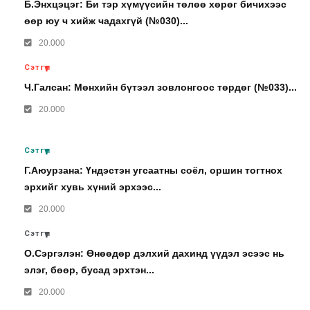
Б.Энхцэцэг: Би тэр хүмүүсийн төлөө хөрөг бичихээс
өөр юу ч хийж чадахгүй (№030)...
20.000
Сэтгүүл
Ч.Галсан: Мөнхийн бүтээл зовлонгоос төрдөг (№033)...
20.000
Сэтгүүл
Г.Аюурзана: Үндэстэн угсаатны соёл, оршин тогтнох
эрхийг хувь хүний эрхээс...
20.000
Сэтгүүл
О.Сэргэлэн: Өнөөдөр дэлхий дахинд үүдэл эсээс нь
элэг, бөөр, бусад эрхтэн...
20.000