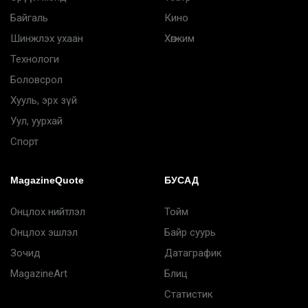
Байгаль
Кино
Шинжлэх ухаан
Хөгжим
Технологи
Боловсрол
Хууль, эрх зүй
Уул, уурхай
Спорт
MagazineQuote
БУСАД
Онцлох нийтлэл
Тойм
Онцлох эшлэл
Байр суурь
Зочид
Датаграфик
MagazineArt
Блиц
Статистик