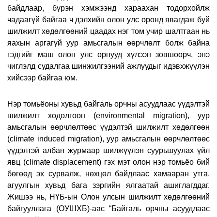
байдлаар, бүрэн хэмжээнд хараахан тодорхойлж
чадаагүй байгаа ч дэлхийн олон улс оронд явагдаж буй
шилжилт хөдөлгөөний цаадах нэг том учир шалтгаан нь
яахын аргагүй уур амьсгалын өөрчлөлт болж байна
гэдгийг маш олон улс орнууд хүлээн зөвшөөрч, энэ
чиглэлд судалгаа шинжилгээний ажлуудыг идэвхжүүлэн
хийсээр байгаа юм.
Нэр томьёоны хувьд байгаль орчны асуудлаас үүдэлтэй
шилжилт хөдөлгөөн (environmental migration), уур
амьсгалын өөрчлөлтөөс үүдэлтэй шилжилт хөдөлгөөн
(climate induced migration), уур амьсгалын өөрчлөлтөөс
үүдэлтэй албан журмаар шилжүүлэн суурьшуулах үйл
явц (climate displacement) гэх мэт олон нэр томьёо бий
бөгөөд эх сурвалж, нөхцөл байдлаас хамааран утга,
агуулгын хувьд бага зэргийн ялгаатай ашиглагддаг.
Жишээ нь, НҮБ-ын Олон улсын шилжилт хөдөлгөөний
байгууллага (ОУШХБ)-аас “Байгаль орчны асуудлаас