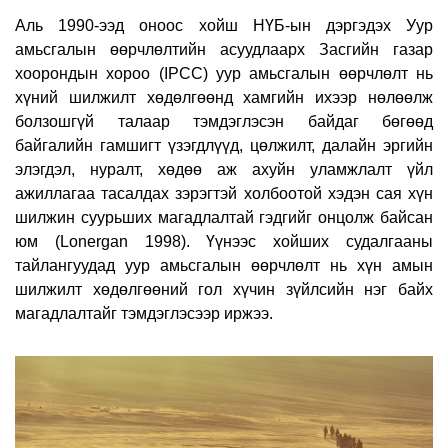
Аль 1990-ээд оноос хойш НҮБ-ын дэргэдэх Уур
амьсгалын өөрчлөлтийн асуудлаарх Засгийн газар
хоорондын хороо (IPCC) уур амьсгалын өөрчлөлт нь
хүний шилжилт хөдөлгөөнд хамгийн ихээр нөлөөлж
болзошгүй талаар тэмдэглэсэн байдаг бөгөөд
байгалийн гамшигт үзэгдлүүд, цөлжилт, далайн эргийн
элэгдэл, нуралт, хөдөө аж ахуйн уламжлалт үйл
ажиллагаа тасалдах зэрэгтэй холбоотой хэдэн сая хүн
шилжин суурьших магадлалтай гэдгийг онцолж байсан
юм (Lonergan 1998). Үүнээс хойших судалгааны
тайлангуудад уур амьсгалын өөрчлөлт нь хүн амын
шилжилт хөдөлгөөний гол хүчин зүйлсийн нэг байх
магадлалтайг тэмдэглэсээр иржээ.