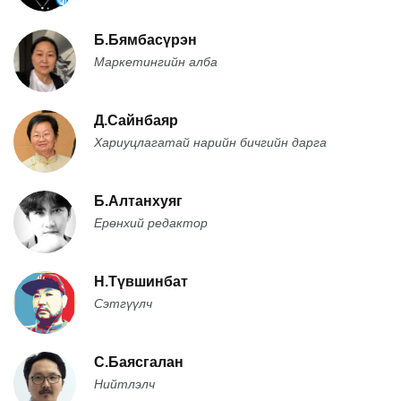
Б.Бямбасүрэн
Маркетингийн алба
Д.Сайнбаяр
Хариуцлагатай нарийн бичгийн дарга
Б.Алтанхуяг
Ерөнхий редактор
Н.Түвшинбат
Сэтгүүлч
С.Баясгалан
Нийтлэлч