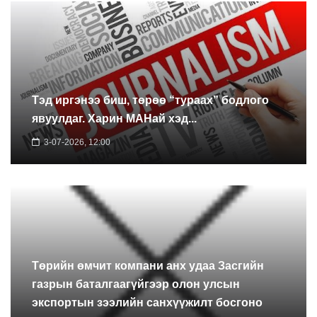
Тэд иргэнээ биш, төрөө “тураах” бодлого
явуулдаг. Харин МАНай хэд...
3-07-2026, 12:00
Төрийн өмчит компани анх удаа Засгийн
газрын баталгаагүйгээр олон улсын
экспортын зээлийн санхүүжилт босгоно