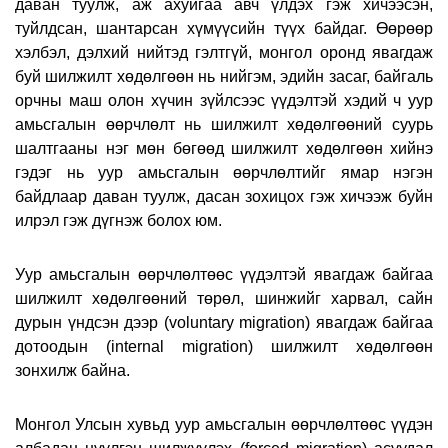
даван туулж, аж ахуйгаа авч үлдэх гэж хичээсэн,
туйлдсан, шантарсан хүмүүсийн түүх байдаг. Өөрөөр
хэлбэл, дэлхий нийтэд гэлтгүй, монгол оронд явагдаж
буй шилжилт хөдөлгөөн нь нийгэм, эдийн засаг, байгаль
орчны маш олон хүчин зүйлсээс үүдэлтэй хэдий ч уур
амьсгалын өөрчлөлт нь шилжилт хөдөлгөөний суурь
шалтгааны нэг мөн бөгөөд шилжилт хөдөлгөөн хийнэ
гэдэг нь уур амьсгалын өөрчлөлтийг ямар нэгэн
байдлаар даван туулж, дасан зохицох гэж хичээж буйн
илрэл гэж дүгнэж болох юм.
Уур амьсгалын өөрчлөлтөөс үүдэлтэй явагдаж байгаа
шилжилт хөдөлгөөний төрөл, шинжийг харвал, сайн
дурын үндсэн дээр (voluntary migration) явагдаж байгаа
дотоодын (internal migration) шилжилт хөдөлгөөн
зонхилж байна.
Монгол Улсын хувьд уур амьсгалын өөрчлөлтөөс үүдэн