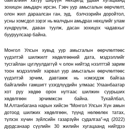
байгалийн хатуу ширүүн нөхцөлд удаан хугацаанд
зохицон амьдарч ирсэн. Гэвч уур амьсгалын өөрчлөлт,
олон жил дараалсан ган, зуд, бэлчээрийн доройтол,
усны хомсдол зэрэг нь малчдын амьдрах нөхцлийг улам
хүндрүүлж, даван туулж, дасан зохицох чадавхыг
бууруулсаар байна.
Монгол Улсын хувьд уур амьсгалын өөрчлөлтөөс
үүдэлтэй шилжилт хөдөлгөөний дата, мэдээллийг
тусгайлан цуглуулдаггүй ч олон нийтэд нээлттэй зарим
тоон мэдээллийг харвал уур амьсгалын өөрчлөлтөөс
үүдэлтэй эрчим, давтамж нь нэмэгдэж байгаа
байгалийн гамшигт үзэгдлүүдийн улмаас Улаанбаатар
хот руу хөдөө орон нутгаас шилжин суурьших
хөдөлгөөн эрчимжсэн байна. Тухайлбал,
М.Алтанбагана нарын хийсэн “Монгол Улсын Хүн амын
дотоод шилжих хөдөлгөөн, түүнд нөлөөлөх татах,
түлхэх хүчин зүйлсийн газарзүйн судалгаа”-нд (2022)
дурдсанаар сүүлийн 30 жилийн хугацаанд нийтдээ