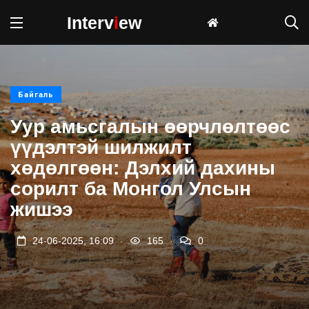
Interv
i
ew
Байгаль
Уур амьсгалын өөрчлөлтөөс
үүдэлтэй шилжилт
хөдөлгөөн: Дэлхий дахины
сорилт ба Монгол Улсын
жишээ
.
.
24-06-2025, 16:09
165
0