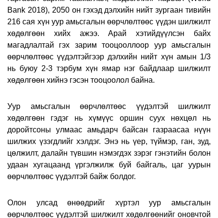
Bank 2018), 2050 он гэхэд дэлхийн нийт зургаан тивийн
216 сая хүн уур амьсгалын өөрчлөлтөөс үүдэн шилжилт
хөдөлгөөн хийх ажээ. Арай хэтийдүүлсэн байх
магадлалтай гэх зарим тооцооллоор уур амьсгалын
өөрчлөлтөөс үүдэлтэйгээр дэлхийн нийт хүн амын 1/3
нь буюу 2-3 тэрбум хүн ямар нэг байдлаар шилжилт
хөдөлгөөн хийнэ гэсэн тооцоолол байна.
Уур амьсгалын өөрчлөлтөөс үүдэлтэй шилжилт
хөдөлгөөн гэдэг нь хүмүүс оршин суух нөхцөл нь
доройтсоны улмаас амьдарч байсан газраасаа нүүн
шилжих үзэгдлийг хэлдэг. Энэ нь үер, түймэр, ган, зуд,
цөлжилт, далайн түвшин нэмэгдэх зэрэг гэнэтийн болон
удаан хугацаанд үргэлжилж буй байгаль, цаг уурын
өөрчлөлтөөс үүдэлтэй байж болдог.
Олон улсад өнөөдрийг хүртэл уур амьсгалын
өөрчлөлтөөс үүдэлтэй шилжилт хөдөлгөөнийг оновчтой