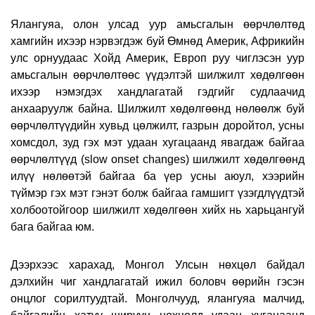
Ялангуяа, олон улсад уур амьсгалын өөрчлөлтөд
хамгийн ихээр нэрвэгдэж буй Өмнөд Америк, Африкийн
улс орнуудаас Хойд Америк, Европ руу чиглэсэн уур
амьсгалын өөрчлөлтөөс үүдэлтэй шилжилт хөдөлгөөн
ихээр нэмэгдэх хандлагатай гэдгийг судлаачид
анхааруулж байна. Шилжилт хөдөлгөөнд нөлөөлж буй
өөрчлөлтүүдийн хувьд цөлжилт, газрын доройтол, усны
хомсдол, зуд гэх мэт удаан хугацаанд явагдаж байгаа
өөрчлөлтүүд (slow onset changes) шилжилт хөдөлгөөнд
илүү нөлөөтэй байгаа ба үер усны аюул, хээрийн
түймэр гэх мэт гэнэт болж байгаа гамшигт үзэгдлүүдтэй
холбоотойгоор шилжилт хөдөлгөөн хийх нь харьцангуй
бага байгаа юм.
Дээрхээс харахад, Монгол Улсын нөхцөл байдал
дэлхийн чиг хандлагатай ижил боловч өөрийн гэсэн
онцлог сорилтуудтай. Монголчууд, ялангуяа малчид,