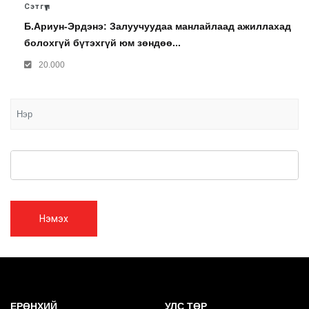
Сэтгүүл
Б.Ариун-Эрдэнэ: Залуучуудаа манлайлаад ажиллахад
болохгүй бүтэхгүй юм зөндөө...
20.000
Нэмэх
ЕРӨНХИЙ
УЛС ТӨР