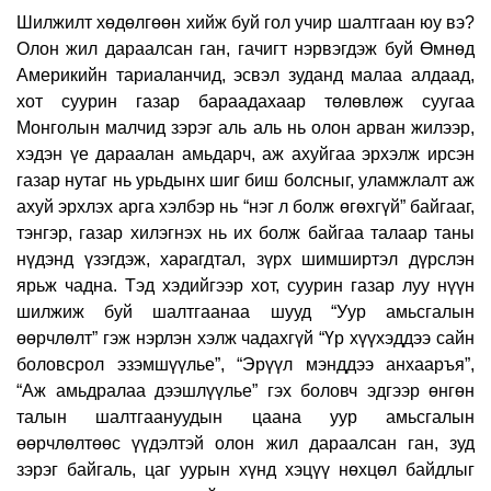
Шилжилт хөдөлгөөн хийж буй гол учир шалтгаан юу вэ?
Олон жил дараалсан ган, гачигт нэрвэгдэж буй Өмнөд
Америкийн тариаланчид, эсвэл зуданд малаа алдаад,
хот суурин газар бараадахаар төлөвлөж суугаа
Монголын малчид зэрэг аль аль нь олон арван жилээр,
хэдэн үе дараалан амьдарч, аж ахуйгаа эрхэлж ирсэн
газар нутаг нь урьдынх шиг биш болсныг, уламжлалт аж
ахуй эрхлэх арга хэлбэр нь “нэг л болж өгөхгүй” байгааг,
тэнгэр, газар хилэгнэх нь их болж байгаа талаар таны
нүдэнд үзэгдэж, харагдтал, зүрх шимширтэл дүрслэн
ярьж чадна. Тэд хэдийгээр хот, суурин газар луу нүүн
шилжиж буй шалтгаанаа шууд “Уур амьсгалын
өөрчлөлт” гэж нэрлэн хэлж чадахгүй “Үр хүүхэддээ сайн
боловсрол эзэмшүүлье”, “Эрүүл мэнддээ анхааръя”,
“Аж амьдралаа дээшлүүлье” гэх боловч эдгээр өнгөн
талын шалтгаануудын цаана уур амьсгалын
өөрчлөлтөөс үүдэлтэй олон жил дараалсан ган, зуд
зэрэг байгаль, цаг уурын хүнд хэцүү нөхцөл байдлыг