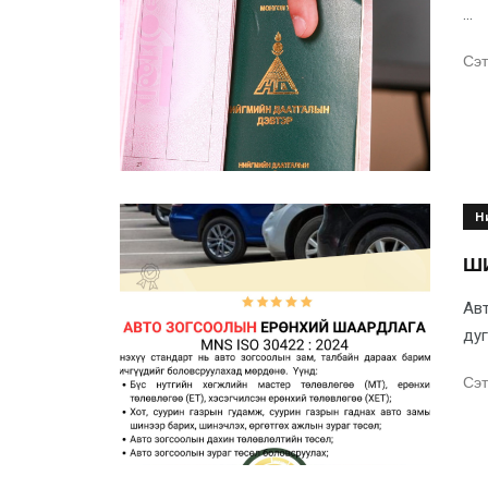
...
Сэт
Н
Ш
Авт
дуг
Сэт