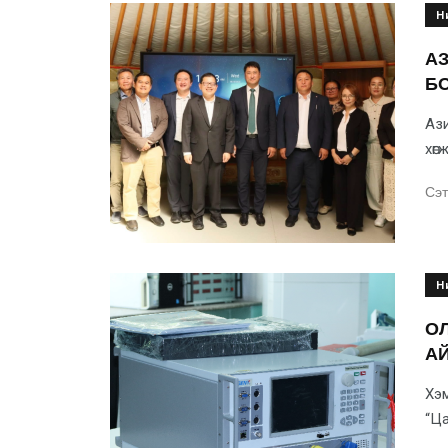
Н
А
Б
Ази
хөг
Сэт
Н
О
А
Хэм
“Ца