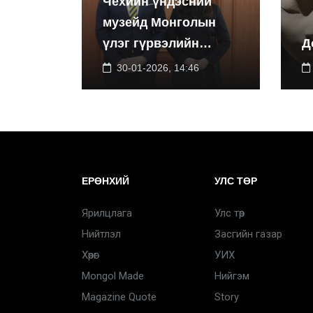
Чехийн үндэсний
музейд Монголын
үлэг гүрвэлийн
Д
үзэсгэлэнг дэлгэнэ
30-01-2026, 14:46
ЕРӨНХИЙ
УЛС ТӨР
Ярилцлага
Улс төр
Нийтлэл
Засгийн газар
Хөрөг
УИХ
Mongol Made
Нийгэм
Magazine Quote
Story