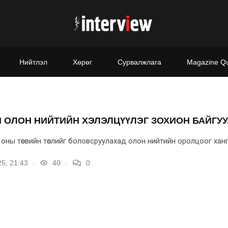
Нийтлэл
Хөрөг
Сурвалжлага
Magazine Q
 ОЛОН НИЙТИЙН ХЭЛЭЛЦҮҮЛЭГ ЗОХИОН БАЙГУ
ны төсвийн төслийг боловсруулахад олон нийтийн оролцоог хангаж
.
.
5, 21:43
40
0