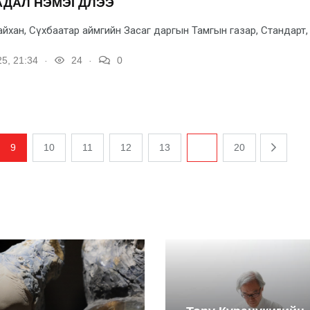
АДАЛ НЭМЭГДЛЭЭ
ан, Сүхбаатар аймгийн Засаг даргын Тамгын газар, Стандарт, х
.
.
5, 21:34
24
0
9
10
11
12
13
...
20