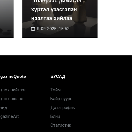
"Шавраас дижитал"
хүртэл үзэсгэлэн
нээлтээ хийлээ
9-09-2025, 15:52
gazineQuote
БУСАД
цлох нийтлэл
Тойм
цлох эшлэл
Байр суурь
чид
Датаграфик
gazineArt
Блиц
Статистик