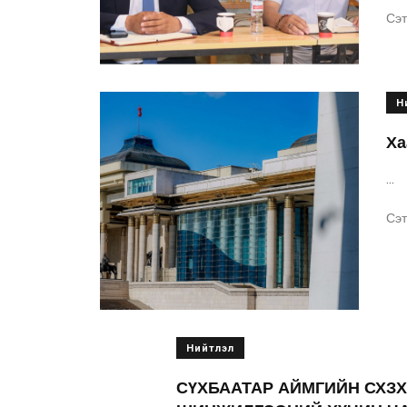
Сэт
Н
Ха
...
Сэт
Нийтлэл
СҮХБААТАР АЙМГИЙН СХЗ