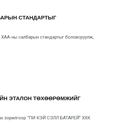
БАРЫН СТАНДАРТЫГ
ан ХАА-ны салбарын стандартыг боловсруулж,
ҮЙН ЭТАЛОН ТӨХӨӨРӨМЖИЙГ
гах зорилгоор “ПИ КЭЙ СЭЛЛ БАТАРЕЙ” ХХК