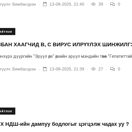
.
.
.
гүүлч:
Бямбасүрэн
13-08-2025, 21:40
39
0
ийтлэл
БАН ХААГЧИД B, С ВИРУС ИЛРҮҮЛЭХ ШИНЖИЛ
нзүрх дүүргийн "Эрүүл өрх" өрхийн эрүүл мэндийн төвөөс "Гепатиттай
.
.
.
гүүлч:
Бямбасүрэн
13-08-2025, 21:39
27
0
ийтлэл
Х НДШ-ийн дампуу бодлогыг цэгцэлж чадах уу ?