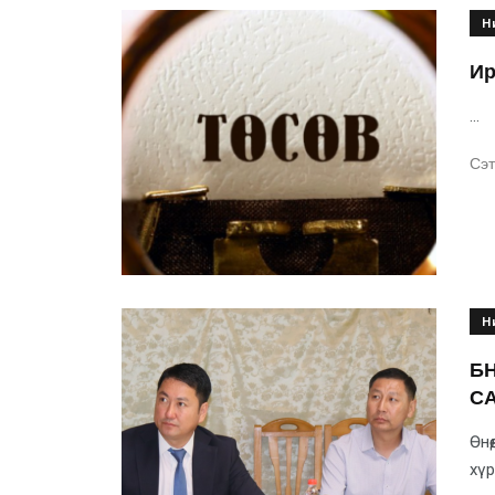
Н
Ир
...
Сэт
Н
БН
С
Өнө
хүр