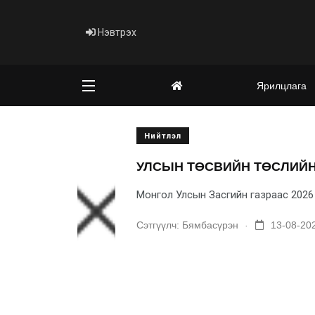
Нэвтрэх
Ярилцлага
Нийтлэл
УЛСЫН ТӨСВИЙН ТӨСЛИЙН
Монгол Улсын Засгийн газраас 2026 о
.
Сэтгүүлч:
Бямбасүрэн
13-08-202