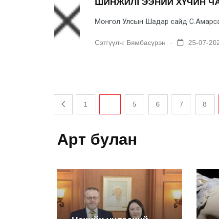
ШИНЖИЛГЭЭНИЙ ХҮЧИН Ч
Монгол Улсын Шадар сайд С.Амарсайх
.
Сэтгүүлч:
Бямбасүрэн
25-07-202
1
...
5
6
7
8
Арт булан