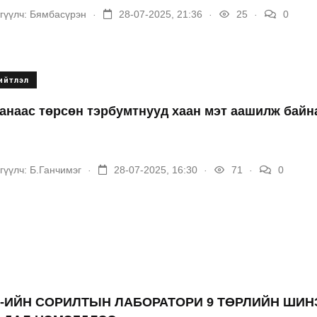
.
.
.
гүүлч:
Бямбасүрэн
28-07-2025, 21:36
25
0
ийтлэл
анаас төрсөн тэрбумтнууд хаан мэт аашилж байна
.
.
.
гүүлч:
Б.Ганчимэг
28-07-2025, 16:30
71
0
Х-ИЙН СОРИЛТЫН ЛАБОРАТОРИ 9 ТӨРЛИЙН ШИН