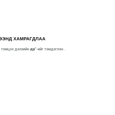
ГЭЭНД ХАМРАГДЛАА
 тэмцэх дэлхийн өдөр"-ийг тэмдэглэн...