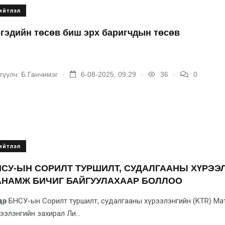
ийтлэл
гэдийн төсөв биш эрх баригчдын төсөв
.
.
.
гүүлч:
Б.Ганчимэг
6-08-2025, 09:29
36
0
ийтлэл
СУ-ЫН СОРИЛТ ТУРШИЛТ, СУДАЛГААНЫ ХҮРЭЭ
АНАМЖ БИЧИГ БАЙГУУЛАХААР БОЛЛОО
өдөр БНСУ-ын Сорилт туршилт, судалгааны хүрээлэнгийн (KTR) М
ээлэнгийн захирал Ли...