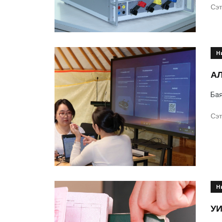
Сэт
Н
АЛ
Бая
Сэт
Н
УИ