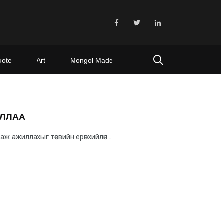
uote
Art
Mongol Made
УЛЛАА
 ажиллахыг төсвийн ерөнхийлөн...