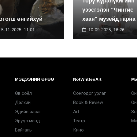
Торү Күранүкигийн
үзэсгэлэн "Чингис
отогш өнгийхүй
хаан" музейд гарна
5-11-2025, 11:01
10-09-2025, 16:26
МЭДЭЭНИЙ ӨРӨӨ
NotWrittenArt
Ma
Өв соёл
Сонгодог урлаг
Он
Дэлхий
Book & Review
Он
Эдийн засаг
Art
Зо
Эрүүл мэнд
Театр
Ma
Байгаль
Кино