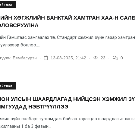
ийтлэл
ЗИЙН ХӨГЖЛИЙН БАНКТАЙ ХАМТРАН ХАА-Н САЛ
ОЛОВСРУУЛНА
йн Гамшгаас хамгаалах төв, Стандарт хэмжил зүйн газар хамтр
жүүлэхээр боллоо....
.
.
.
гүүлч:
Бямбасүрэн
13-08-2025, 21:42
23
0
ийтлэл
ЛОН УЛСЫН ШААРДЛАГАД НИЙЦСЭН ХЭМЖИЛ З
ЙМГУУДАД НЭВТРҮҮЛЛЭЭ
жил зүйн салбарт тулгамдаж байгаа хэрэгцээ шаардлагыг хан
хилгааны 1 ба 3 фазын...