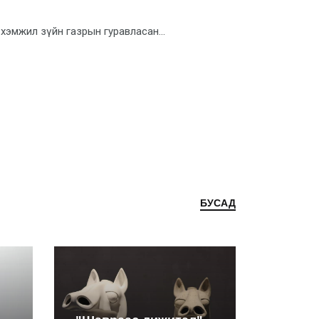
эмжил зүйн газрын гуравласан...
БУСАД