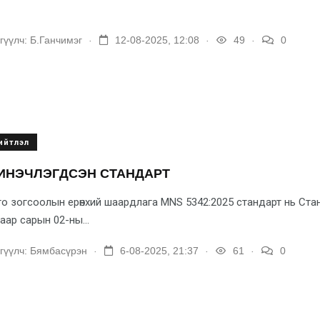
.
.
.
гүүлч:
Б.Ганчимэг
12-08-2025, 12:08
49
0
ийтлэл
ИНЭЧЛЭГДСЭН СТАНДАРТ
о зогсоолын ерөнхий шаардлага MNS 5342:2025 стандарт нь Ста
аар сарын 02-ны...
.
.
.
гүүлч:
Бямбасүрэн
6-08-2025, 21:37
61
0