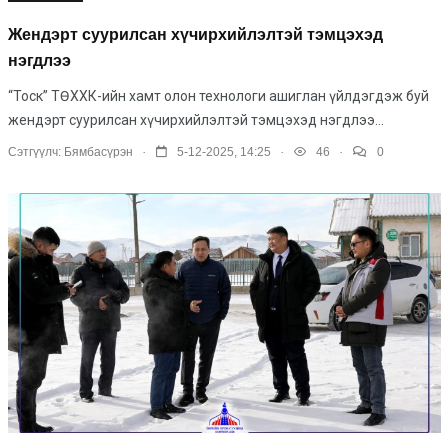
Жендэрт суурилсан хүчирхийлэлтэй тэмцэхэд
нэгдлээ
“Тоск” ТӨХХК-ийн хамт олон технологи ашиглан үйлдэгдэж буй
жендэрт суурилсан хүчирхийлэлтэй тэмцэхэд нэгдлээ...
.
.
.
Сэтгүүлч:
Бямбасүрэн
5-12-2025, 14:25
46
0