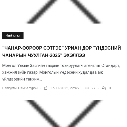
Нийтлэл
“ЧАНАР-ӨӨРӨӨР СЭТГЭЕ” УРИАН ДОР “ҮНДЭСНИЙ
ЧАНАРЫН ЧУУЛГАН-2025” ЭХЭЛЛЭЭ
Монгол Улсын Засгийн газрын тохируулагч агентлаг Стандарт,
хэмжил зүйн газар, Монголын Үндэсний худалдаа аж
үйлдвэрийн танхим...
.
.
.
Сэтгүүлч:
Бямбасүрэн
17-11-2025, 22:45
27
0