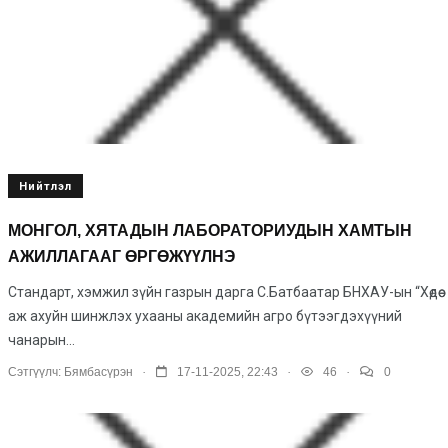
Нийтлэл
МОНГОЛ, ХЯТАДЫН ЛАБОРАТОРИУДЫН ХАМТЫН
АЖИЛЛАГААГ ӨРГӨЖҮҮЛНЭ
Стандарт, хэмжил зүйн газрын дарга С.Батбаатар БНХАУ-ын “Хөдөө
аж ахуйн шинжлэх ухааны академийн агро бүтээгдэхүүний
чанарын...
.
.
.
Сэтгүүлч:
Бямбасүрэн
17-11-2025, 22:43
46
0