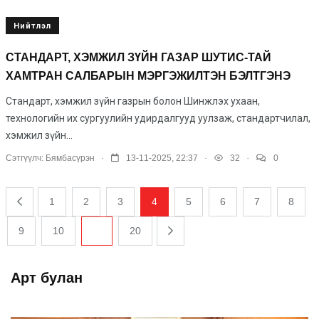
Нийтлэл
СТАНДАРТ, ХЭМЖИЛ ЗҮЙН ГАЗАР ШУТИС-ТАЙ
ХАМТРАН САЛБАРЫН МЭРГЭЖИЛТЭН БЭЛТГЭНЭ
Стандарт, хэмжил зүйн газрын болон Шинжлэх ухаан,
технологийн их сургуулийн удирдалгууд уулзаж, стандартчилал,
хэмжил зүйн...
.
.
.
Сэтгүүлч:
Бямбасүрэн
13-11-2025, 22:37
32
0
1
2
3
4
5
6
7
8
9
10
...
20
Арт булан