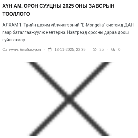
ХҮН АМ, ОРОН СУУЦНЫ 2025 ОНЫ ЗАВСРЫН
ТООЛЛОГО
АЛХАМ 1: Төрийн цахим үйлчилгээний “E-Mongolia” системд ДАН
гаар баталгаажуулж нэвтэрнэ. Нэвтрээд орсоны дараа доош
гүйлгэхээр...
.
.
.
Сэтгүүлч:
Бямбасүрэн
13-11-2025, 22:39
25
0