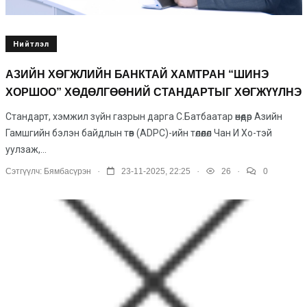
Нийтлэл
АЗИЙН ХӨГЖЛИЙН БАНКТАЙ ХАМТРАН “ШИНЭ
ХОРШОО” ХӨДӨЛГӨӨНИЙ СТАНДАРТЫГ ХӨГЖҮҮЛНЭ
Стандарт, хэмжил зүйн газрын дарга С.Батбаатар өнөөдөр Азийн
Гамшгийн бэлэн байдлын төв (ADPC)-ийн төлөөлөл Чан И Хо-тэй
уулзаж,...
.
.
.
Сэтгүүлч:
Бямбасүрэн
23-11-2025, 22:25
26
0