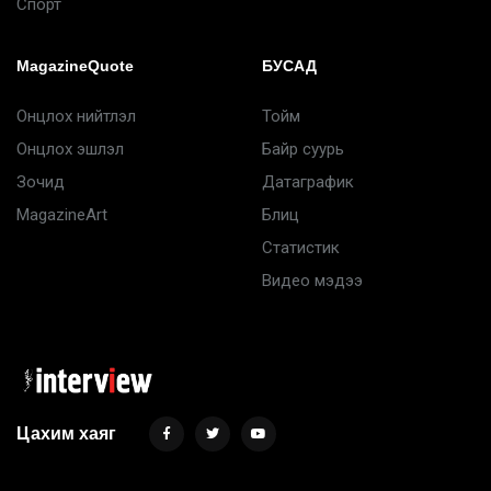
Спорт
MagazineQuote
БУСАД
Онцлох нийтлэл
Тойм
Онцлох эшлэл
Байр суурь
Зочид
Датаграфик
MagazineArt
Блиц
Статистик
Видео мэдээ
Цахим хаяг