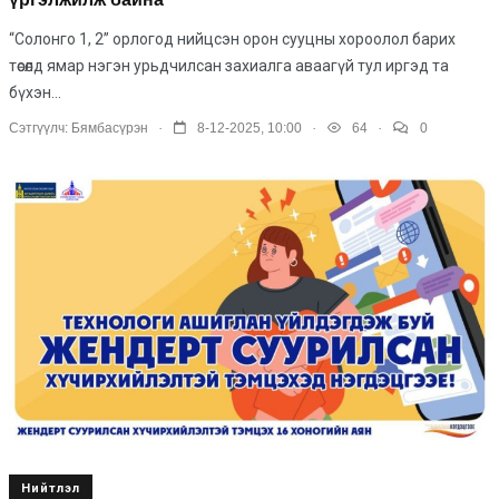
“Солонго 1, 2” орлогод нийцсэн орон сууцны хороолол барих
төсөлд ямар нэгэн урьдчилсан захиалга аваагүй тул иргэд та
бүхэн...
.
.
.
Сэтгүүлч:
Бямбасүрэн
8-12-2025, 10:00
64
0
Нийтлэл