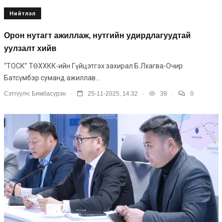
Нийтлэл
Орон нутагт ажиллаж, нутгийн удирдлагуудтай
уулзалт хийв
“ТОСК” ТӨХХКК-ийн Гүйцэтгэх захирал Б.Лхагва-Очир
Батсүмбэр суманд ажиллав...
.
.
.
Сэтгүүлч:
Бямбасүрэн
25-11-2025, 14:32
39
0