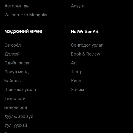
Авторын өрөө
Асуулт
Welcome to Mongolia
МЭДЭЭНИЙ ӨРӨӨ
NotWrittenArt
Өв соёл
Сонгодог урлаг
Дэлхий
Book & Review
Эдийн засаг
Art
Эрүүл мэнд
Театр
Байгаль
Кино
Шинжлэх ухаан
Хөгжим
Технологи
Боловсрол
Хууль, эрх зүй
Уул, уурхай