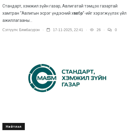
Стандарт, хэмжил зүйн газар, Авлигатай тэмцэх газартай
хамтран “Авлигын эсрэг үндэсний хөтөлбөр”-ийг хэрэгжүүлэх үйл
ажиллагааны...
.
.
.
Сэтгүүлч:
Бямбасүрэн
17-11-2025, 22:41
26
0
Нийтлэл