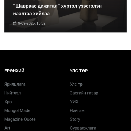
"Шавраас дижитал" хүртэл үзэсгэлэн
нээлтээ хийлээ
9-09-2025, 15:52
ЕРӨНХИЙ
УЛС ТӨР
Ярилцлага
Улс төр
Нийтлэл
Засгийн газар
Хөрөг
УИХ
Mongol Made
Нийгэм
Magazine Quote
Story
Art
Сурвалжлага