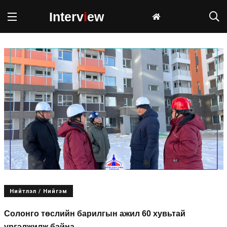
Interv
i
ew
Нийтлэл / Нийгэм
Солонго төслийн барилгын ажил 60 хувьтай
үргэлжилж байна