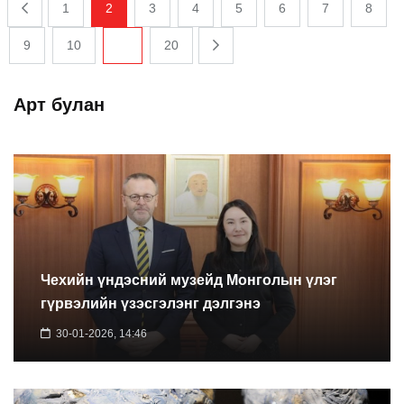
1
2
3
4
5
6
7
8
9
10
...
20
Арт булан
Чехийн үндэсний музейд Монголын үлэг
гүрвэлийн үзэсгэлэнг дэлгэнэ
30-01-2026, 14:46