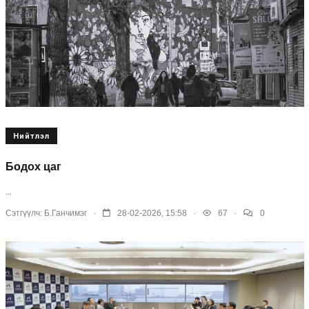
Нийтлэл
Бодох цаг
...
.
.
.
Сэтгүүлч:
Б.Ганчимэг
28-02-2026, 15:58
67
0