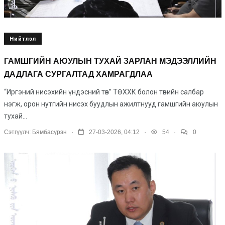
Нийтлэл
ГАМШГИЙН АЮУЛЫН ТУХАЙ ЗАРЛАН МЭДЭЭЛЛИЙН
ДАДЛАГА СУРГАЛТАД ХАМРАГДЛАА
“Иргэний нисэхийн үндэсний төв” ТӨХХК болон төвийн салбар
нэгж, орон нутгийн нисэх буудлын ажилтнууд гамшгийн аюулын
тухай...
.
.
.
Сэтгүүлч:
Бямбасүрэн
27-03-2026, 04:12
54
0