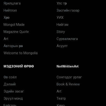
Ярилцлага
Улс төр
Нийтлэл
Засгийн газар
Хөрөг
УИХ
Mongol Made
Нийгэм
Magazine Quote
Story
Art
Сурвалжлага
Авторын өрөө
Асуулт
Welcome to Mongolia
МЭДЭЭНИЙ ӨРӨӨ
NotWrittenArt
Өв соёл
Сонгодог урлаг
Дэлхий
Book & Review
Эдийн засаг
Art
Эрүүл мэнд
Театр
Байгаль
Кино