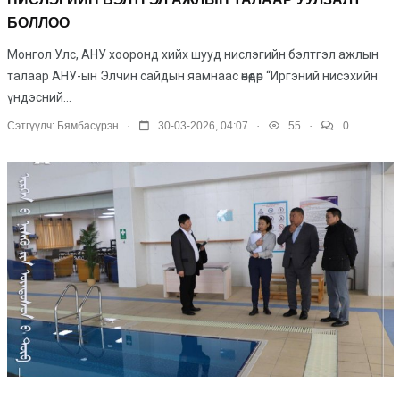
БОЛЛОО
Монгол Улс, АНУ хооронд хийх шууд нислэгийн бэлтгэл ажлын
талаар АНУ-ын Элчин сайдын яамнаас өнөөдөр “Иргэний нисэхийн
үндэсний...
.
.
.
Сэтгүүлч:
Бямбасүрэн
30-03-2026, 04:07
55
0