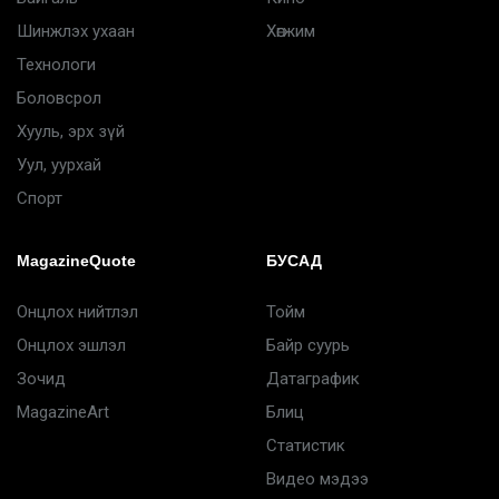
Шинжлэх ухаан
Хөгжим
Технологи
Боловсрол
Хууль, эрх зүй
Уул, уурхай
Спорт
MagazineQuote
БУСАД
Онцлох нийтлэл
Тойм
Онцлох эшлэл
Байр суурь
Зочид
Датаграфик
MagazineArt
Блиц
Статистик
Видео мэдээ