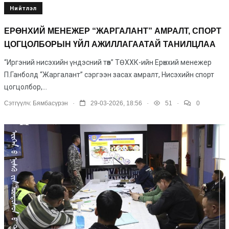
Нийтлэл
ЕРӨНХИЙ МЕНЕЖЕР “ЖАРГАЛАНТ” АМРАЛТ, СПОРТ
ЦОГЦОЛБОРЫН ҮЙЛ АЖИЛЛАГААТАЙ ТАНИЛЦЛАА
“Иргэний нисэхийн үндэсний төв” ТӨХХК-ийн Ерөнхий менежер
П.Ганболд “Жаргалант” сэргээн засах амралт, Нисэхийн спорт
цогцолбор,...
.
.
.
Сэтгүүлч:
Бямбасүрэн
29-03-2026, 18:56
51
0