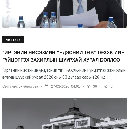
Нийтлэл
“ИРГЭНИЙ НИСЭХИЙН ҮНДЭСНИЙ ТӨВ” ТӨХХК-ИЙН
ГҮЙЦЭТГЭХ ЗАХИРЛЫН ШУУРХАЙ ХУРАЛ БОЛЛОО
“Иргэний нисэхийн үндэсний төв” ТӨХХК-ийн Гүйцэтгэх захирлын
өргөтгөсөн шуурхай хурал 2026 оны 03 дугаар сарын 26-нд...
.
.
.
Сэтгүүлч:
Бямбасүрэн
27-03-2026, 04:01
36
0