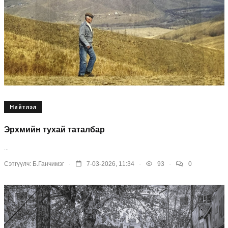
Нийтлэл
Эрхмийн тухай таталбар
...
.
.
.
Сэтгүүлч:
Б.Ганчимэг
7-03-2026, 11:34
93
0