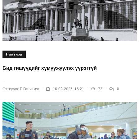
Нийтлэл
Бид гишүүдийг хүмүүжүүлэх үүрэггүй
...
.
.
.
Сэтгүүлч:
Б.Ганчимэг
16-03-2026, 16:21
73
0