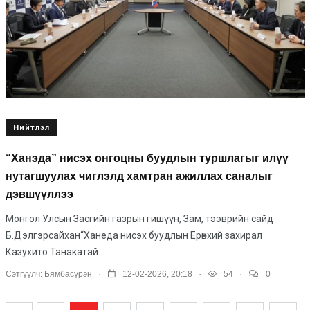
Нийтлэл
“Ханэда” нисэх онгоцны буудлын туршлагыг илүү
нутагшуулах чиглэлд хамтран ажиллах саналыг
дэвшүүллээ
Монгол Улсын Засгийн газрын гишүүн, Зам, тээврийн сайд
Б.Дэлгэрсайхан“Ханеда нисэх буудлын Ерөнхий захирал
Казухито Танакатай...
.
.
.
Сэтгүүлч:
Бямбасүрэн
12-02-2026, 20:18
54
0