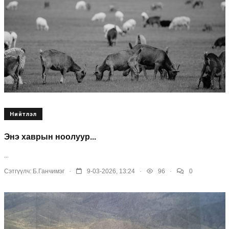
Нийтлэл
Энэ хаврын ноолуур...
...
.
.
.
Сэтгүүлч:
Б.Ганчимэг
9-03-2026, 13:24
96
0