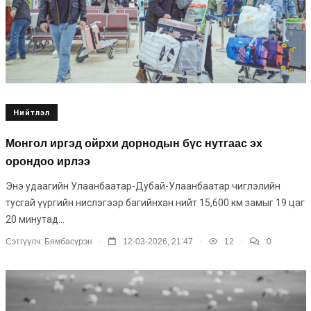
Нийтлэл
Монгол иргэд ойрхи дорнодын бүс нутгаас эх
орондоо ирлээ
Энэ удаагийн Улаанбаатар-Дубай-Улаанбаатар чиглэлийн
тусгай үүргийн нислэгээр багийнхан нийт 15,600 км замыг 19 цаг
20 минутад...
.
.
.
Сэтгүүлч:
Бямбасүрэн
12-03-2026, 21:47
12
0