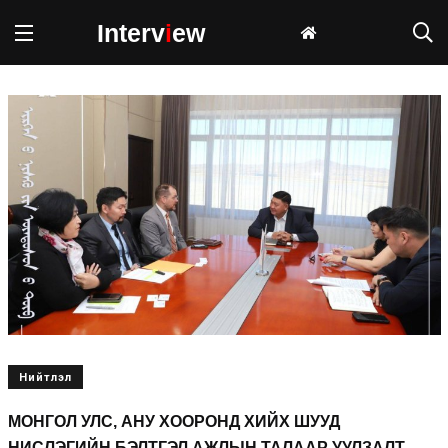
Interv
i
ew
Нийтлэл
МОНГОЛ УЛС, АНУ ХООРОНД ХИЙХ ШУУД
НИСЛЭГИЙН БЭЛТГЭЛ АЖЛЫН ТАЛААР УУЛЗАЛТ