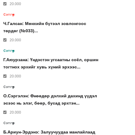
20.000
Сэтгүүл
Ч.Галсан: Мөнхийн бүтээл зовлонгоос
төрдөг (№033)...
20.000
Сэтгүүл
Г.Аюурзана: Үндэстэн угсаатны соёл, оршин
тогтнох эрхийг хувь хүний эрхээс...
20.000
Сэтгүүл
О.Сэргэлэн: Өнөөдөр дэлхий дахинд үүдэл
эсээс нь элэг, бөөр, бусад эрхтэн...
20.000
Сэтгүүл
Б.Ариун-Эрдэнэ: Залуучуудаа манлайлаад