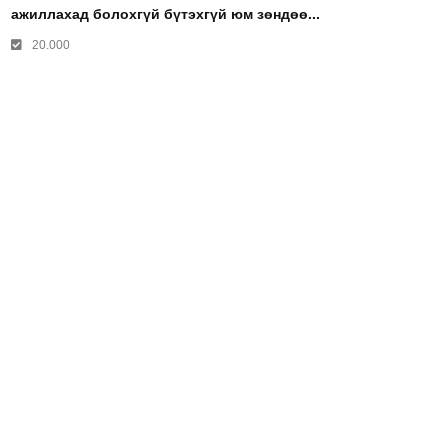
ажиллахад болохгүй бүтэхгүй юм зөндөө...
20.000