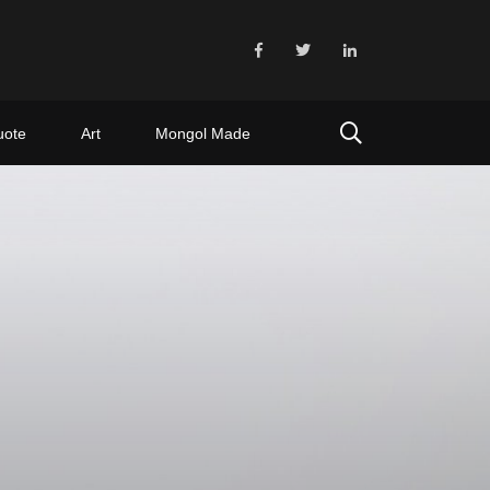
uote
Art
Mongol Made