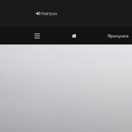
Нэвтрэх
Ярилцлага