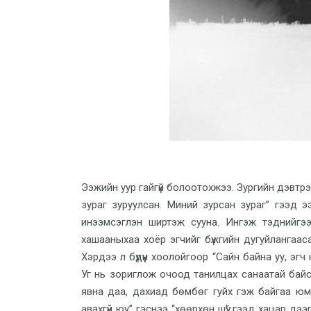
Ээжийн уур гайгүй болоотохжээ. Зургийн дэвтр
зураг зуруулсан. Миний зурсан зураг” гээд э
инээмсэглэн ширтэж сууна. Ингэж тэднийгээ
хашааныхаа хоёр эгчийг бүжгийн дугуйлангаас
Хэрдээ л бүдүүн хоолойгоор “Сайн байна уу, эг
Уг нь зориглож очоод танилцах санаатай байсан
явна даа, дахиад бөмбөг гуйх гэж байгаа юм
авахгүй юу” гэснээ “хөөрхөн шүү” гээд хацар дэ