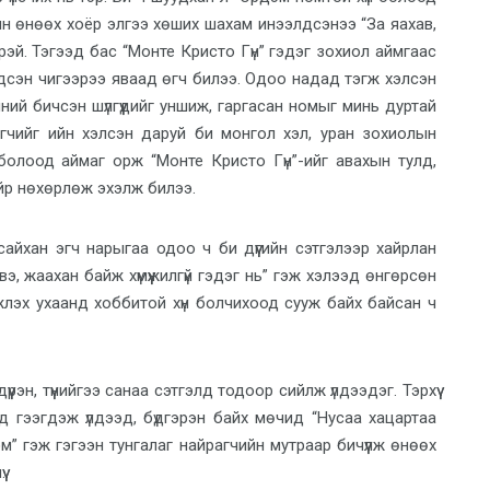
рин өнөөх хоёр элгээ хөших шахам инээлдсэнээ “За яахав,
эй. Тэгээд бас “Монте Кристо Гүн” гэдэг зохиол аймгаас
лдсэн чигээрээ яваад өгч билээ. Одоо надад тэгж хэлсэн
ч миний бичсэн шүлгүүдийг уншиж, гаргасан номыг минь дуртай
эгчийг ийн хэлсэн даруй би монгол хэл, уран зохиолын
олоод аймаг орж “Монте Кристо Гүн”-ийг авахын тулд,
йр нөхөрлөж эхэлж билээ.
сайхан эгч нарыгаа одоо ч би дүүгийн сэтгэлээр хайрлан
э, жаахан байж хүмүүжилгүй гэдэг нь” гэж хэлээд өнгөрсөн
лэх ухаанд хоббитой хүн болчихоод сууж байх байсан ч
рэн, түүнийгээ санаа сэтгэлд тодоор сийлж үлдээдэг. Тэрхүү
 гээгдэж үлдээд, бүдгэрэн байх мөчид “Нусаа хацартаа
эм” гэж гэгээн тунгалаг найрагчийн мутраар бичүүлж өнөөх
.