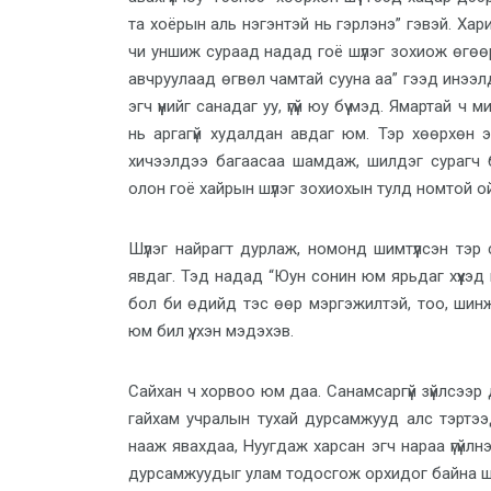
та хоёрын аль нэгэнтэй нь гэрлэнэ” гэвэй. Ха
чи уншиж сураад надад гоё шүлэг зохиож өгөөр
авчруулаад өгвөл чамтай сууна аа” гээд инээ
эгч үүнийг санадаг уу, үгүй юу бүү мэд. Ямартай 
нь аргагүй худалдан авдаг юм. Тэр хөөрхөн 
хичээлдээ багаасаа шамдаж, шилдэг сурагч б
олон гоё хайрын шүлэг зохиохын тулд номтой о
Шүлэг найрагт дурлаж, номонд шимтүүлсэн тэр 
явдаг. Тэд надад “Юун сонин юм ярьдаг хүүхэд в
бол би өдийд тэс өөр мэргэжилтэй, тоо, шинж
юм бил үү, хэн мэдэхэв.
Сайхан ч хорвоо юм даа. Санамсаргүй зүйлсээр дүү
гайхам учралын тухай дурсамжууд алс тэртээд
нааж явахдаа, Нуугдаж харсан эгч нараа үгүйлн
дурсамжуудыг улам тодосгож орхидог байна шүү