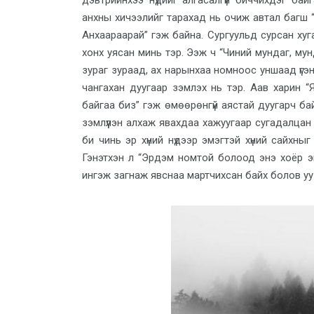
дэвтрийнхээ нүдийг алгасалгүй биччихдэг бай
анхны хичээлийг тарахад нь очиж автал багш “
Анхаараарай” гэж байна. Сургуульд сурсан ху
хонх уясан минь тэр. Ээж ч “Чиний мундаг, му
зураг зураад, ах нарынхаа номноос уншаад үгэн
чангахан дуугаар зэмлэх нь тэр. Аав харин “
байгаа биз” гэж өмөөрөнгүй аястай дуугарч б
зэмлүүлэн алхаж явахдаа хажуугаар сугадалцан
би чинь эр хүний нүдээр эмэгтэй хүний сайхныг
Гэнэтхэн л “Эрдэм номтой болоод энэ хоёр эг
ингэж загнаж явснаа мартчихсан байх болов уу