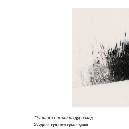
“Чандага цагаан өвлөө дурсахад
Хундага хундага гуниг төрнөм