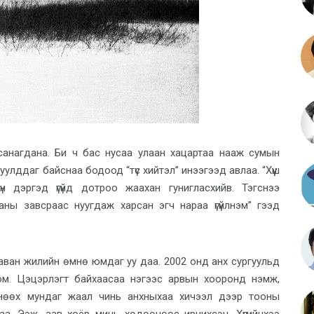
 санагдана. Би ч бас нусаа улаан хацартаа нааж сумын
улддаг байснаа бодоод “түс хийтэл” инээгээд авлаа. “Хүүш
 дэргэд үгүйд дотроо жаахан гунигласхийв. Тэгснээ
аны завсраас нуугдаж харсан эгч нараа үгүйлнэм” гээд
таван жилийн өмнө юмдаг уу даа. 2002 онд анх сургуульд
 юм. Цэцэрлэгт байхаасаа нэгээс арвын хооронд нэмж,
 өнөөх мундаг жаал чинь анхныхаа хичээл дээр тооны