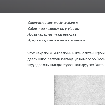
Улаангомынхоо өвлийг үгүйлнэм
Улбар ягаан охидыг нь үгүйлнэм
Нусаа хацартаа нааж явахдаа
Нуугдаж харсан эгч нараа үгүйлнэм
Яруу найрагч Я.Баяраагийн нэгэн сайхан шүлгий
дээрх шүлэг багтсан бөгөөд уг номоороо “Мо
явуулдаг оны шилдэг бүтээл шалгаруулах “Алта