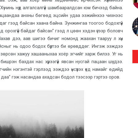
гаа. Ээж, аав хоёр минь хөдөөнөөс ирчихсэн. Хүүгийнхээ
Хүү чинь нүд алгалсалгүй шамбааралдсан юм бичээд байна.
гацаандаа анхны бөгөөд эцсийн удаа ээжийнхээ чихнээс
ндаг гээд байсан хаана байна. Зунжингаа тоогоо бодохгүй
д орохгүй байдаг байсан” гээд л цөөн хэдэн үгээр боловч
Яахав дээ, аав шигээ бичиг номонд жаахан тааруу л хүн
айсныг нь одоо бодох бүртээ би өрөвддөг. Ингэж ээждээ
 зөрсөн хажуу хашааныхаа хоёр эгчийг харж билээ. Уг нь
 бишрэн бахдах нас хүрээгүй явсан нусгай пацаан шүү дээ.
чийн нэгэнтэй гэрлээд ээждээ үнсүүлэх үед намайг өдийд
 даа” гэж насандаа ахадсан бодол тээсээр гэртээ оров.