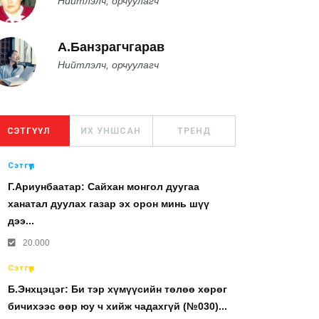
Нийтлэлч, орчуулагч
А.Банзрагчгарав
Нийтлэлч, орчуулагч
СЭТГҮҮЛ
ИХ УНШСАН
ТРЕНД
Сэтгүүл
Г.Ариунбаатар: Сайхан монгол дуугаа
ханатал дуулах газар эх орон минь шүү
дээ...
20.000
Сэтгүүл
Б.Энхцэцэг: Би тэр хүмүүсийн төлөө хөрөг
бичихээс өөр юу ч хийж чадахгүй (№030)...