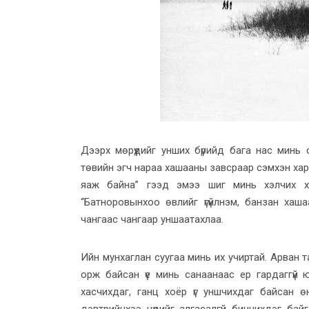
Дээрх мөрүүдийг унших бүрийд бага нас минь
төвийн эгч нараа хашааны завсраар сэмхэн хару
яаж байна” гээд эмээ шиг минь хэлчих хүн
“Батноровынхоо өвлийг үгүйлнэм, банзан хаша
чангаас чангаар уншаатахлаа.
Ийн мунхаглан суугаа минь их учиртай. Арван 
орж байсан үе минь санаанаас ер гардаггүй
хасчихдаг, ганц хоёр үг уншчихдаг байсан