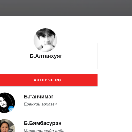
Б.Алтанхуяг
АВТОРЫН ӨРӨӨ
Б.Ганчимэг
Ерөнхий эрхлэгч
Б.Бямбасүрэн
Маркетингийн алба