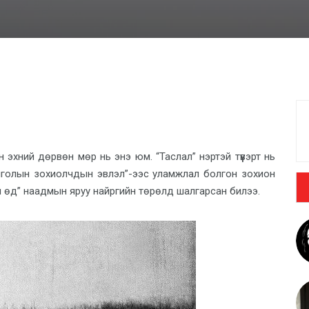
н эхний дөрвөн мөр нь энэ юм. “Таслал” нэртэй түүвэрт нь
нголын зохиолчдын эвлэл”-ээс уламжлал болгон зохион
н өд” наадмын яруу найргийн төрөлд шалгарсан билээ.