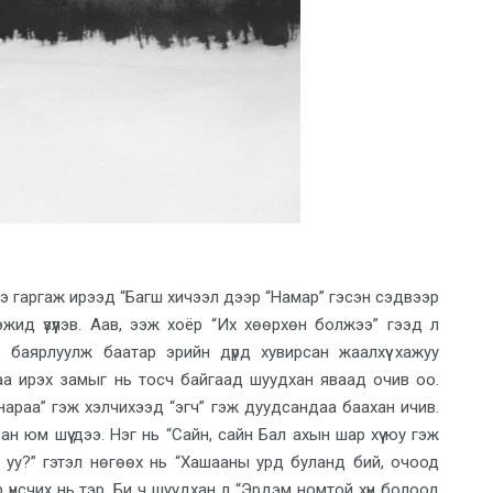
ээ гаргаж ирээд “Багш хичээл дээр “Намар” гэсэн сэдвээр
эжид үзүүлэв. Аав, ээж хоёр “Их хөөрхөн болжээ” гээд л
 баярлуулж баатар эрийн дүрд хувирсан жаалхүү хажуу
аа ирэх замыг нь тосч байгаад шуудхан яваад очив оо.
ч нараа” гэж хэлчихээд “эгч” гэж дуудсандаа баахан ичив.
 юм шүү дээ. Нэг нь “Сайн, сайн Бал ахын шар хүү юу гэж
 уу?” гэтэл нөгөөх нь “Хашааны урд буланд бий, очоод
эр үнсчих нь тэр. Би ч шуудхан л “Эрдэм номтой хүн болоод