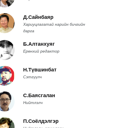
Д.Сайнбаяр
Хариуцлагатай нарийн бичгийн
дарга
Б.Алтанхуяг
Ерөнхий редактор
Н.Түвшинбат
Сэтгүүлч
С.Баясгалан
Нийтлэлч
П.Соёлдэлгэр