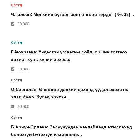
Сэтгүүл
Ч.Галсан: Мөнхийн бүтээл зовлонгоос төрдөг (№033)...
20.000
Сэтгүүл
Г.Аюурзана: Үндэстэн угсаатны соёл, оршин тогтнох
эрхийг хувь хүний эрхээс...
20.000
Сэтгүүл
О.Сэргэлэн: Өнөөдөр дэлхий дахинд үүдэл эсээс нь
элэг, бөөр, бусад эрхтэн...
20.000
Сэтгүүл
Б.Ариун-Эрдэнэ: Залуучуудаа манлайлаад ажиллахад
болохгүй бүтэхгүй юм зөндөө...