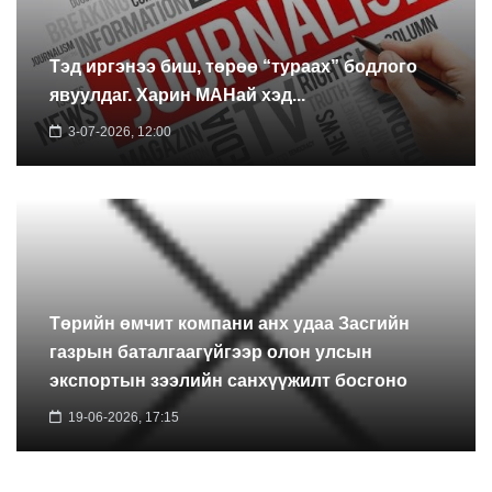
Тэд иргэнээ биш, төрөө “тураах” бодлого
явуулдаг. Харин МАНай хэд...
3-07-2026, 12:00
Төрийн өмчит компани анх удаа Засгийн
газрын баталгаагүйгээр олон улсын
экспортын зээлийн санхүүжилт босгоно
19-06-2026, 17:15