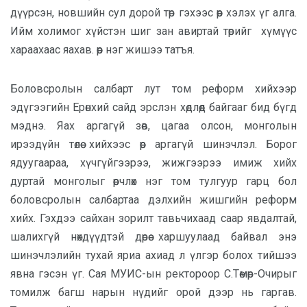
дүүрсэн, новшийн сул дорой төр гэхээс өөр хэлэх үг алга.
Ийм холимог хүйстэн шиг зан авиртай төрийг хүмүүс
хараахаас яахав. өөр нэг жишээ татъя.
Боловсролын салбарт лут том реформ хийхээр
эдүгээгийн Ерөнхий сайд эрслэн хөдлөөд байгааг бид бүгд
мэднэ. Яах аргагүй зөв, цагаа олсон, монголын
ирээдүйн төлөө хийхээс өөр аргагүй шинэчлэл. Борог
ядуугаараа, хүчгүйгээрээ, жижгээрээ имиж хийх
дуртай монголыг өөрчлөх нэг том тулгуур гарц бол
боловсролын салбартаа дэлхийн жишгийн реформ
хийх. Гэхдээ сайхан зорилт тавьчихаад саар явдалтай,
шалихгүй нөхдүүдтэй дөрөө харшуулаад байвал энэ
шинэчлэлийн тухай яриа ахиад л үлгэр болох тийшээ
явна гэсэн үг. Сая МУИС-ын ректороор С.Төмөр-Очирыг
томилж багш нарын нүдийг орой дээр нь гаргав.