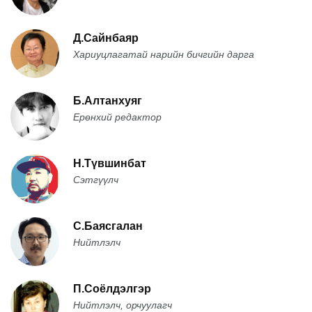
Д.Сайнбаяр
Хариуцлагатай нарийн бичгийн дарга
Б.Алтанхуяг
Ерөнхий редактор
Н.Түвшинбат
Сэтгүүлч
С.Баясгалан
Нийтлэлч
П.Соёлдэлгэр
Нийтлэлч, орчуулагч