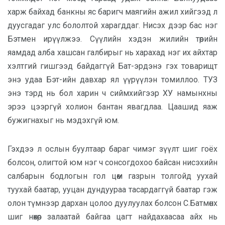
харж байхад банкны яс баригч маягийн ажил хийгээд л
дуусгадаг улс бололтой харагддаг. Нисэх дээр бас нэг
Бэтмен ирүүлжээ. Сүүлийн хэдэн жилийн төрийн
яамдад алба хашсан галбирыг нь харахад нэг их айхтар
хэлтгий гишгээд байдаггүй Бат-эрдэнэ гэх товарищт
энэ удаа Бэт-ийн давхар ял үүрүүлэн томиллоо. ТУЗ
энэ тэрд нь бол харин ч сиймхийгээр ХУ намынхны
эрээ цээргүй холион бантан явагдлаа. Цаашид яаж
бужигнахыг нь мэдэхгүй юм.
Гэхдээ л ослын буултаар бараг чимэг зүүлт шиг гоёх
болсон, олигтой юм нэг ч сонсогдохоо байсан нисэхийн
салбарын бодлогын гол цөм газрын толгойд уухай
туухай баатар, ууцан дундуураа тасардаггүй баатар гэж
олон түмнээр дархан цолоо дуулуулах болсон С.Батмөнх
шиг нөхөр залаатай байгаа цагт найдахаасаа айх нь