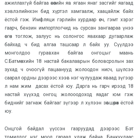
ажиллахгүй байгаа өнөөгийн яв ягаан янаг засгийг яагаад
хэвлэлийнхэн бид хүртэл хамгаалж, хаацайлж байх
ёстой гэж. Имфляци гэрлийн хурдаар өсч, гэмт хэрэг
гаарч, бензин импортлогчид нь сурсан зангаараа үнээ
өсгөн тоглож, залуус нь солонгос явахаар дугаарлаж
байхад ч бид алгаа ташсаар л байх уу. Сүүлдээ
монголдоо гуравхан байгаа онгоцыг маань
С.Батмөнхийн 18 настай бакалаврын боловсролын зах
зухад ч очоогүй пацаанууд жолоодон нисч, шүлсээ
саарал ордны дээрээс хээв нэг чулуудаж яваад зүгээр
л нам жим дасах ёстой юу. Дарга нь гарч ирээд 18
настай хүүхэд онгоц жолооодоход яадаг юм гэж
биднийг загнаж байгааг зүгээр л хүлээн зөвшөөрөх ёстой
юу.
Онцгой байдал үүссэн газруудад дээрээс Бэт
томилдог нэг моод гараад удаж байна. Банкуудаас