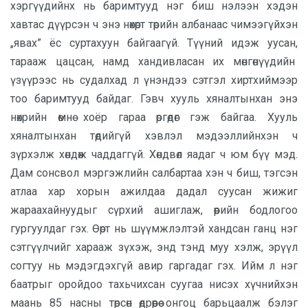
хэргүүдийнх нь баримтууд нэг биш нэлээн хэдэн
хавтас дүүрсэн ч энэ нөхөрт төрийн албанаас чимээгүйхэн
„явах” ёс суртахуун байгаагүй. Түүний идэж уусан,
тарааж цацсан, намд хандивласан их мөнгөнүүдийн
үзүүрээс нь судалхад л үнэндээ сэтгэл хиртхиймээр
тоо баримтууд байдаг. Гэвч хууль хяналтынхан энэ
нөхрийн өмнө хоёр гараа өргөдөг гэж байгаа. Хууль
хяналтынхан төдийгүй хэвлэл мэдээллийнхэн ч
зүрхэлж хөндөж чаддаггүй. Хөндвөл яадаг ч юм бүү мэд.
Дам сонсвол мэргэжлийн салбартаа хэн ч биш, тэгсэн
атлаа хар хорын ажилдаа дадал суусан жижиг
жараахайнуудыг сүрхий ашиглаж, өөрийн бодлогоо
гургуулдаг гэх. Өөрт нь шүүмжлэлтэй хандсан ганц нэг
сэтгүүлчийг харааж зүхэж, энд тэнд муу хэлж, эрүүл
согтуу нь мэдэгдэхгүй авир гаргадаг гэх. Ийм л нэг
баатрыг оройдоо тахьчихсан суугаа нисэх хүчнийхэн
маань 85 насны төрсөн өдрөөрөө онгоц барьцаалж бэлэг