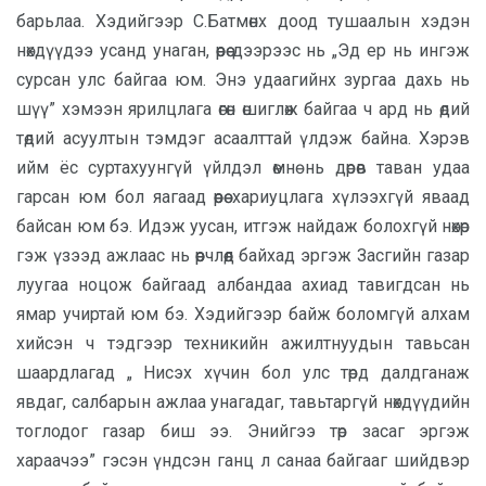
барьлаа. Хэдийгээр С.Батмөнх доод тушаалын хэдэн
нөхдүүдээ усанд унаган, өөрөө дээрээс нь „Эд ер нь ингэж
сурсан улс байгаа юм. Энэ удаагийнх зургаа дахь нь
шүү” хэмээн ярилцлага өгөн өшиглөж байгаа ч ард нь өдий
төдий асуултын тэмдэг асаалттай үлдэж байна. Хэрэв
ийм ёс суртахуунгүй үйлдэл өмнө нь дөрөв таван удаа
гарсан юм бол яагаад өөрөө хариуцлага хүлээхгүй яваад
байсан юм бэ. Идэж уусан, итгэж найдаж болохгүй нөхөр
гэж үзээд ажлаас нь өөрчлөөд байхад эргэж Засгийн газар
луугаа ноцож байгаад албандаа ахиад тавигдсан нь
ямар учиртай юм бэ. Хэдийгээр байж боломгүй алхам
хийсэн ч тэдгээр техникийн ажилтнуудын тавьсан
шаардлагад „ Нисэх хүчин бол улс төрд далдганаж
явдаг, салбарын ажлаа унагадаг, тавьтаргүй нөхдүүдийн
тоглодог газар биш ээ. Энийгээ төр засаг эргэж
хараачээ” гэсэн үндсэн ганц л санаа байгааг шийдвэр