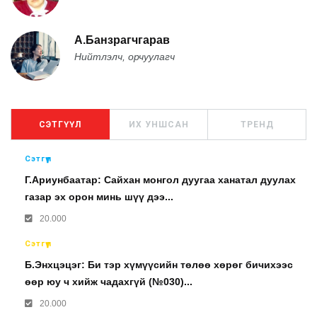
А.Банзрагчгарав
Нийтлэлч, орчуулагч
СЭТГҮҮЛ
ИХ УНШСАН
ТРЕНД
Сэтгүүл
Г.Ариунбаатар: Сайхан монгол дуугаа ханатал дуулах
газар эх орон минь шүү дээ...
20.000
Сэтгүүл
Б.Энхцэцэг: Би тэр хүмүүсийн төлөө хөрөг бичихээс
өөр юу ч хийж чадахгүй (№030)...
20.000