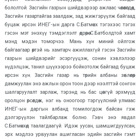
бололтой. Засгийн газрын шийдвэрээр ажлаас чөлөөлөгдөөд,
Засгийн газартайгаа заалдаж, зад жижгэрүүлж байгаад
буцаж ирсэн ИНЕГ-ын дарга С.Батмөнх тэгэхээс тэгэх
гэсэн мэт энэхүү тэмдэглэлт өдрөөрөө С.Батболдтой хамт
мэнд мэдэн томорчээ. Мань хүн миний ойлгож
байгаагаар өөртэй нь хамтарч ажиллахгүй гэсэн Засгийн
газрын шийдвэрийг эсэргүүцэж, сонин хэвлэлээр
нүдэлцэж, танил шүүхээрээ бойкотолж байгаад буцаж
ирсэн хүн. Засгийн газар нь төрийн албаны зөвлөлөөр
дамжуулан энэ ажлын орон тоон дээр нээлттэй сонгон
шалгаруулалт зарлаж, тэрэнд нь бас цөөнгүй эрхмүүд
оролцон өрсөлдөж, нэг нь оноогоор тэргүүлсний улмаас
ИНЕГ-ын даргын албанд томилогдож байсан гэж
дэлгэрүүлэн тайлбарлаж болно. Гэвч энэ явдал
С.Батмөнхөд таалагдаагүй. Идэж уусан, шамшигдуулсан,
эрх мэдлээ урвуулан ашигласан эдийн засгийн гэмт