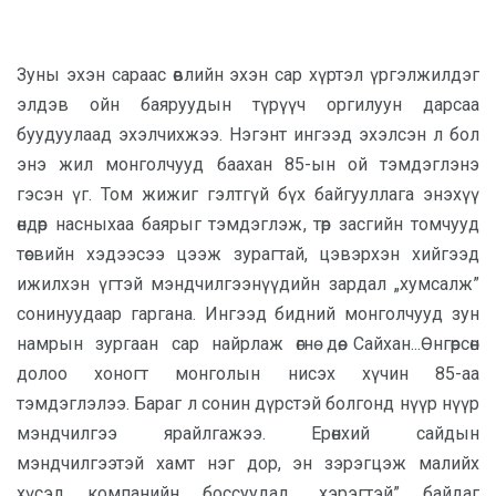
Зуны эхэн сараас өвлийн эхэн сар хүртэл үргэлжилдэг
элдэв ойн баяруудын түрүүч оргилуун дарсаа
буудуулаад эхэлчихжээ. Нэгэнт ингээд эхэлсэн л бол
энэ жил монголчууд баахан 85-ын ой тэмдэглэнэ
гэсэн үг. Том жижиг гэлтгүй бүх байгууллага энэхүү
өндөр насныхаа баярыг тэмдэглэж, төр засгийн томчууд
төсвийн хэдээсээ цээж зурагтай, цэвэрхэн хийгээд
ижилхэн үгтэй мэндчилгээнүүдийн зардал „хумсалж”
сонинуудаар гаргана. Ингээд бидний монголчууд зун
намрын зургаан сар найрлаж өгнө дөө. Сайхан...Өнгөрсөн
долоо хоногт монголын нисэх хүчин 85-аа
тэмдэглэлээ. Бараг л сонин дүрстэй болгонд нүүр нүүр
мэндчилгээ ярайлгажээ. Ерөнхий сайдын
мэндчилгээтэй хамт нэг дор, эн зэрэгцэж малийх
хүсэл компанийн боссуудад „хэрэгтэй” байдаг