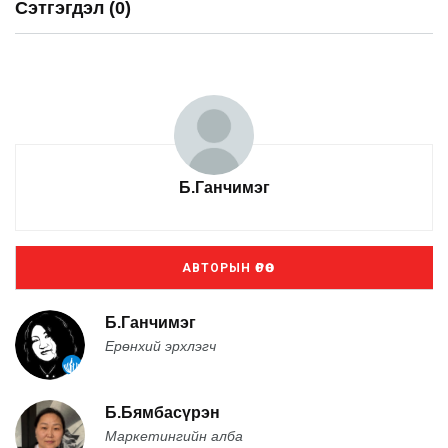
Сэтгэгдэл (0)
Б.Ганчимэг
АВТОРЫН ӨРӨӨ
Б.Ганчимэг
Ерөнхий эрхлэгч
Б.Бямбасүрэн
Маркетингийн алба