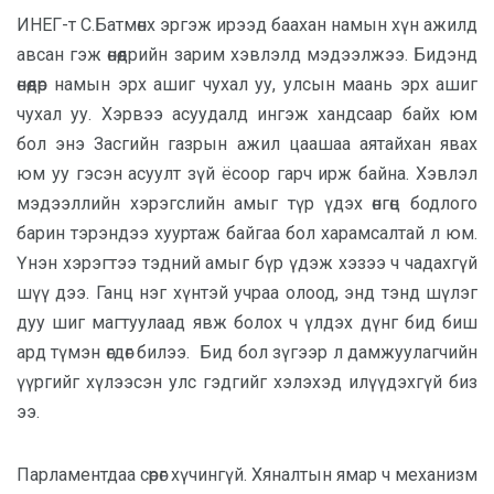
ИНЕГ-т С.Батмөнх эргэж ирээд баахан намын хүн ажилд
авсан гэж өнөөдрийн зарим хэвлэлд мэдээлжээ. Бидэнд
өнөөдөр намын эрх ашиг чухал уу, улсын маань эрх ашиг
чухал уу. Хэрвээ асуудалд ингэж хандсаар байх юм
бол энэ Засгийн газрын ажил цаашаа аятайхан явах
юм уу гэсэн асуулт зүй ёсоор гарч ирж байна. Хэвлэл
мэдээллийн хэрэгслийн амыг түр үдэх өнгөц бодлого
барин тэрэндээ хууртаж байгаа бол харамсалтай л юм.
Үнэн хэрэгтээ тэдний амыг бүр үдэж хэзээ ч чадахгүй
шүү дээ. Ганц нэг хүнтэй учраа олоод, энд тэнд шүлэг
дуу шиг магтуулаад явж болох ч үлдэх дүнг бид биш
ард түмэн өгдөг билээ. Бид бол зүгээр л дамжуулагчийн
үүргийг хүлээсэн улс гэдгийг хэлэхэд илүүдэхгүй биз
ээ.
Парламентдаа сөрөг хүчингүй. Хяналтын ямар ч механизм