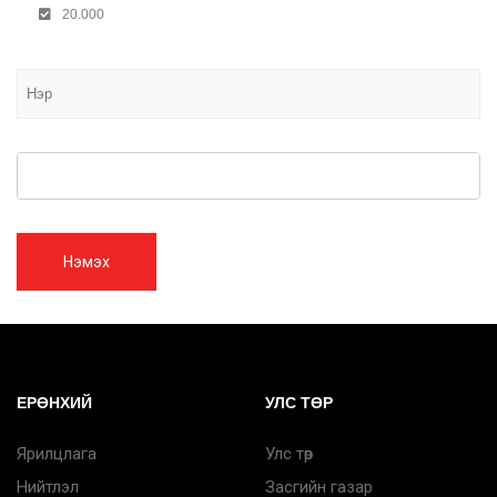
20.000
Нэмэх
ЕРӨНХИЙ
УЛС ТӨР
Ярилцлага
Улс төр
Нийтлэл
Засгийн газар