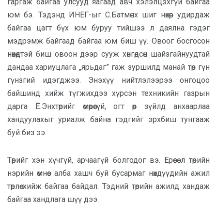
гаргаж байгаа улсууд яагаад авч хэлэлцэхгүй байгаа
юм бэ. Тэдэнд ИНЕГ-ыг С.Батмөнх шиг нөхөр удирдаж
байгаа цагт бүх юм буруу тийшээ л даялна гэдэг
мэдрэмж байгаад байгаа юм биш үү. Овоог босгосон
нөхөдтэй биш овоон дээр сууж хөнгөдсөн шайзгайнуудтай
дандаа хариуцлага „ярьдаг” гаж зуршилд манай төр гүн
гүнзгий идэгджээ. Энэхүү нийтлэлээрээ онгоцоо
байшинд хийж түгжихдээ хүрсэн техникийн газрын
дарга Ё.Энхтөрийг өмөөрөөгүй, огт өөр зүйлд анхаарлаа
хандуулахыг уриалж байна гэдгийг эрхбиш тунгааж
буй биз ээ.
Төрийг хэн хүчгүй, арчаагүй болгодог вэ. Ерөөсөө л төрийн
нэрийн өмнөөс алба хашч буй бусармаг нөхдүүдийн ажил
төрлөө хийж байгаа байдал. Тэдний төрийн ажилд хандаж
байгаа хандлага шүү дээ.