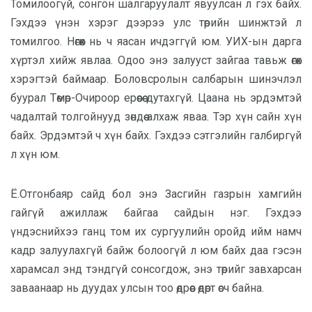
Томилоогүй, сонгон шалгаруулалт явуулсан л гэх байх.
Гэхдээ үнэн хэрэг дээрээ улс төрийн шинжтэй л
томилгоо. Нөгөөх нь ч яасан ичдэггүй юм. УИХ-ын дарга
хүртэл хийж явлаа. Одоо энэ залууст зайгаа тавьж өгөх
хэрэгтэй баймаар. Боловсролын салбарын шинэчлэл
буурал Төмөр-Очироор ерөөсөө дутахгүй. Цаана нь эрдэмтэй
чадалтай толгойнууд зөндөө алхаж яваа. Тэр хүн сайн хүн
байх. Эрдэмтэй ч хүн байх. Гэхдээ сэтгэлийн галбиргүй
л хүн юм.
Ё.Отгонбаяр сайд бол энэ Засгийн газрын хамгийн
гайгүй ажиллаж байгаа сайдын нэг. Гэхдээ
үндэснийхээ ганц том их сургуулийн оройд ийм намч
кадр залуулахгүй байж болоогүй л юм байх даа гэсэн
харамсал энд тэндгүй сонсогдож, энэ төрийг завхарсан
заваанаар нь дуудах улсын тоо өдрөөс өдөрт өсч байна.