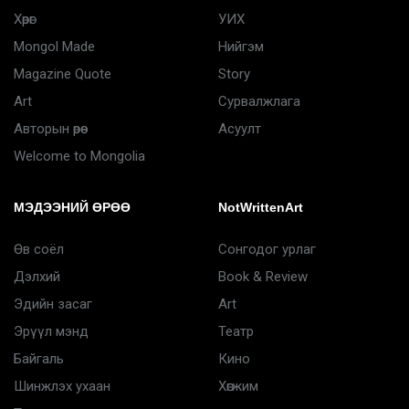
Хөрөг
УИХ
Mongol Made
Нийгэм
Magazine Quote
Story
Art
Сурвалжлага
Авторын өрөө
Асуулт
Welcome to Mongolia
МЭДЭЭНИЙ ӨРӨӨ
NotWrittenArt
Өв соёл
Сонгодог урлаг
Дэлхий
Book & Review
Эдийн засаг
Art
Эрүүл мэнд
Театр
Байгаль
Кино
Шинжлэх ухаан
Хөгжим