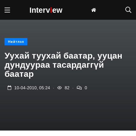
Interv
i
ew
Нийтлэл
Уухай туухай баатар, ууцан
дундуураа тасардаггүй
баатар
.
.
10-04-2010, 05:24
82
0