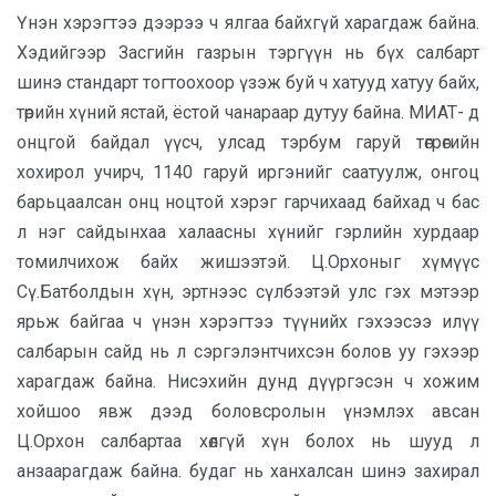
Үнэн хэрэгтээ дээрээ ч ялгаа байхгүй харагдаж байна.
Хэдийгээр Засгийн газрын тэргүүн нь бүх салбарт
шинэ стандарт тогтоохоор үзэж буй ч хатууд хатуу байх,
төрийн хүний ястай, ёстой чанараар дутуу байна. МИАТ- д
онцгой байдал үүсч, улсад тэрбум гаруй төгрөгийн
хохирол учирч, 1140 гаруй иргэнийг саатуулж, онгоц
барьцаалсан онц ноцтой хэрэг гарчихаад байхад ч бас
л нэг сайдынхаа халаасны хүнийг гэрлийн хурдаар
томилчихож байх жишээтэй. Ц.Орхоныг хүмүүс
Сү.Батболдын хүн, эртнээс сүлбээтэй улс гэх мэтээр
ярьж байгаа ч үнэн хэрэгтээ түүнийх гэхээсээ илүү
салбарын сайд нь л сэргэлэнтчихсэн болов уу гэхээр
харагдаж байна. Нисэхийн дунд дүүргэсэн ч хожим
хойшоо явж дээд боловсролын үнэмлэх авсан
Ц.Орхон салбартаа хөлгүй хүн болох нь шууд л
анзаарагдаж байна. будаг нь ханхалсан шинэ захирал