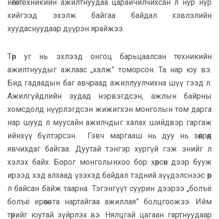
нөгөө техникийн ажилтнуудаа царайчилчихсан л нур нур
хийгээд эхэлж байгаа байдал хэвлэлийн
хуудаснуудаар дүүрэн ярайжээ.
Төр уг нь эхлээд онгоц барьцаалсан техникийн
ажилтнуудыг ажлаас „халж” томорсон. Та нар юу вэ.
Бид гадаадын баг авчраад ажиллуулчихна шүү гээд л.
Ажилгүйдлийн зудад нэрвэгдсэн, ажлын байрны
хомсдолд нүүрлэгдсэн жижигхэн монголын том дарга
нар шууд л муусайн ажилчдыг халах шийдвэр гаргаж
ийнхүү бүлтэрсэн. Гэвч маргааш нь дуу нь зөөлрөөд
явчихдаг байгаа. Дуутай тэнгэр хургүй гэж энийг л
хэлэх байх. Борог монголынхоо бор хөрсөн дээр бууж
ирээд хэд алхаад үзэхэд байдал тэдний зүүдэлснээс өөр
л байсан байж таарна. Тэгэнгүүт суурин дээрээ „болъё
болъё ерөөсөө та нартайгаа ажиллая” болцгоожээ. Ийм
төрийг юутай зүйрлэх вэ. Нялцгай цагаан гартнуудаар