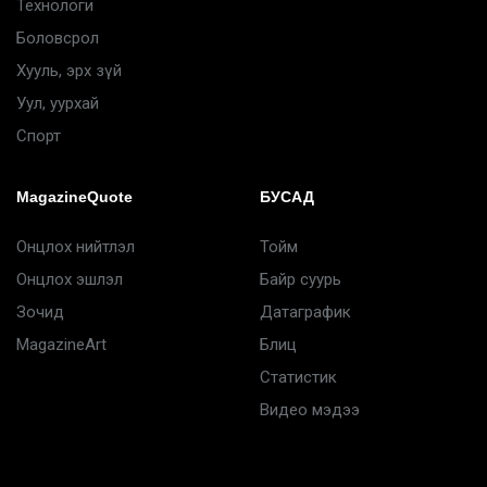
Технологи
Боловсрол
Хууль, эрх зүй
Уул, уурхай
Спорт
MagazineQuote
БУСАД
Онцлох нийтлэл
Тойм
Онцлох эшлэл
Байр суурь
Зочид
Датаграфик
MagazineArt
Блиц
Статистик
Видео мэдээ