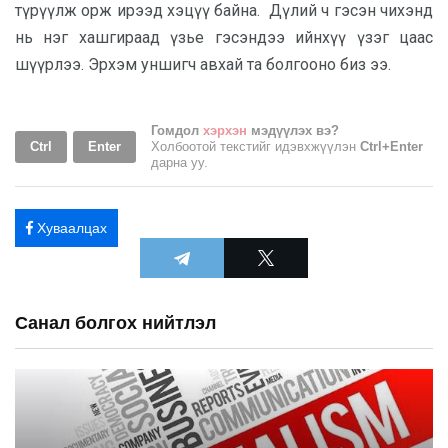
түрүүлж орж ирээд хэцүү байна. Дүлий ч гэсэн чихэнд
нь нэг хашгираад үзье гэсэндээ ийнхүү үзэг цаас
шүүрлээ. Эрхэм уншигч авхай та болгооно биз ээ.
Гомдол
хэрхэн
мэдүүлэх вэ?
Ctrl
Enter
Холбоотой текстийг идэвхжүүлэн
Ctrl+Enter
дарна уу.
Хуваалцах
Санал болгох нийтлэл