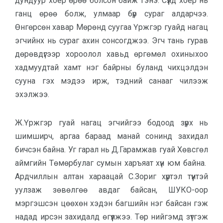
дундуур хоёр өрөө болсон байж гэнэ. Сүүлд хоёр нь
ганц өрөө болж, улмаар бүр сураг алдарчээ.
Өнгөрсөн хавар Мөрөнд суугаа Үржгэр гуайд нагац
эгчийнх нь сураг ахин сонсогджээ. Эгч тань гурав
дөрөвдүгээр хороолол хавьд өргөмөл охиныхоо
хадмуудтай хамт нэг байрны буланд чихцэлдэн
сууна гэх мэдээ ирж, тэдний санааг чилээж
эхэлжээ.
Ж.Үржгэр гуай нагац эгчийгээ бодоод зүрх нь
шимширч, аргаа бараад манай сонинд захидал
бичсэн байна. Уг гарал нь Д.Гарамжав гуай Хөвсгөл
аймгийн Төмөрбулаг сумын харъяат хүн юм байна.
Ардчиллын алтан хараацай С.Зориг хүртэл түүнтэй
уулзаж зөвөлгөө авдаг байсан, ШУКО-оор
мэргэшсэн цөөхөн хэдэн багшийн нэг байсан гэж
надад ирсэн захидалд өгүүлжээ. Төр нийгэмд зүтгэж