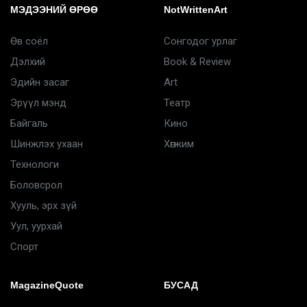
МЭДЭЭНИЙ ӨРӨӨ
NotWrittenArt
Өв соёл
Сонгодог урлаг
Дэлхий
Book & Review
Эдийн засаг
Art
Эрүүл мэнд
Театр
Байгаль
Кино
Шинжлэх ухаан
Хөгжим
Технологи
Боловсрол
Хууль, эрх зүй
Уул, уурхай
Спорт
MagazineQuote
БУСАД