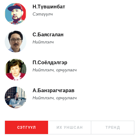
Н.Түвшинбат
Сэтгүүлч
С.Баясгалан
Нийтлэлч
П.Соёлдэлгэр
Нийтлэлч, орчуулагч
А.Банзрагчгарав
Нийтлэлч, орчуулагч
СЭТГҮҮЛ
ИХ УНШСАН
ТРЕНД