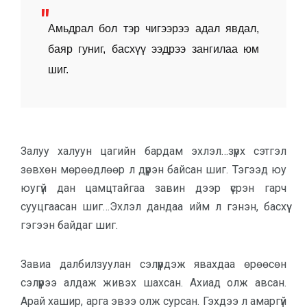
Амьдрал бол тэр чигээрээ адал явдал,
баяр гуниг, басхүү ээдрээ зангилаа юм
шиг.
Залуу халуун цагийн бардам эхлэл…зүрх сэтгэл
зөвхөн мөрөөдлөөр л дүүрэн байсан шиг. Тэгээд юу
юугүй дан цамцтайгаа завин дээр үсрэн гарч
сууцгаасан шиг…Эхлэл дандаа ийм л гэнэн, басхүү
гэгээн байдаг шиг.
Завиа далбилзуулан сэлүүрдэж явахдаа өрөөсөн
сэлүүрээ алдаж живэх шахсан. Ахиад олж авсан.
Арай хашир, арга эвээ олж сурсан. Гэхдээ л амаргүй