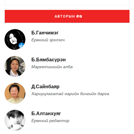
АВТОРЫН ӨРӨӨ
Б.Ганчимэг
Ерөнхий эрхлэгч
Б.Бямбасүрэн
Маркетингийн алба
Д.Сайнбаяр
Хариуцлагатай нарийн бичгийн дарга
Б.Алтанхуяг
Ерөнхий редактор