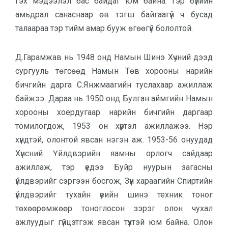
гэх мэдээлэл бас байдаг юм байна. Гэр бүлийн
амьдрал санаснаар өв тэгш байгаагүй ч бусад
талаараа тэр тийм амар бууж өгөөгүй бололтой.
Д.Гарамжав нь 1948 онд Намын Шинэ Хүчний дээд
сургууль төгсөөд Намын Төв хорооны нарийн
бичгийн дарга С.Янжмаагийн туслахаар ажиллаж
байжээ. Дараа нь 1950 онд Булган аймгийн Намын
хорооны хоёрдугаар нарийн бичгийн даргаар
томилогдож, 1953 он хүртэл ажиллажээ. Нэр
хүндтэй, олонтой явсан нэгэн аж. 1953-56 онуудад
Хүнсний Үйлдвэрийн яамны орлогч сайдаар
ажиллаж, тэр үедээ Буйр нуурын загасны
үйлдвэрийг сэргээн босгож, Зүүн хараагийн Спиртийн
үйлдвэрийг тухайн үеийн шинэ техник тоног
төхөөрөмжөөр тоноглосон зэрэг олон чухал
ажлуудыг гүйцэтгэж явсан түүхтэй юм байна. Олон