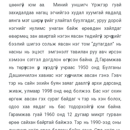
цөөнгүй юм аа. Миний уншигч Үржгэр гуай
захидалдаа нагац эгчийгээ худал хуумгай явдалд
аянга мэт ширүүн үгийг улайтал буулгадаг, уруу дорой
нэгнийг нулимс унаган байж өрөвдөн хайлдаг
өвөрмөц зан авиртай нэгэн явсан төдийгүй эрчүүдийг
бээлий шигээ сольж явсан нэг том “дутагдал” нь
насны нь эцэст эмгэнэлт тавилан руу авч ирсэн
хэмээн сэтгэл догдлон өгүүлсэн байна. Д.Гарамжав
нь төрүүлсэн үр хүүхэдгүй учраас 1950 онд Булганы
Дашинчилэн хавиас нэг хүү үрчилж авсан гэнэ. Гэвч
тэр нь сайн эхийн буян заяаг даалгүй архи дарсанд
живж, улмаар 1998 онд өөд болжээ. Бас нэг охин
өргөж авсан гэх сураг байдаг ч тэр нь хэн болох,
одоо хаа явдаг нь бас тодорхойгүй юм байна.
Гарамжав гуай 1960 онд 12 дугаар микрт гурван
өрөө сайхан байртай байжээ. Тэр нь 1990-ээд оны