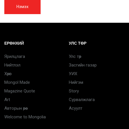
Нэмэх
ЕРӨНХИЙ
УЛС ТӨР
Ярилцлага
Улс төр
Нийтлэл
Засгийн газар
Хөрөг
УИХ
Mongol Made
Нийгэм
Magazine Quote
Story
Art
Сурвалжлага
Авторын өрөө
Асуулт
Welcome to Mongolia