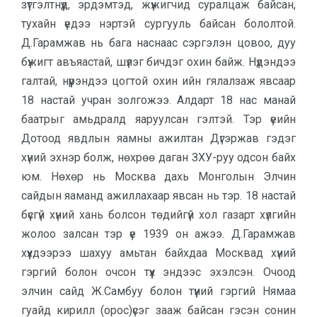
зүтгэлтнүүд, эрдэмтэд, жүжигчид суралцаж байсан,
тухайн үедээ нэртэй сургууль байсан бололтой.
Д.Гарамжав нь бага наснаас сэргэлэн цовоо, дуу
бүжигт авъяастай, шүлэг бичдэг охин байж. Нүдэндээ
галтай, нүүрэндээ цогтой охин ийн гялалзаж явсаар
18 настай учран золгожээ. Алдарт 18 нас манай
баатрыг амьдралд яаруулсан гэлтэй. Тэр үеийн
Дотоод явдлын яамны ажилтан Дүгэржав гэдэг
хүний эхнэр болж, нөхрөө даган ЗХУ-руу одсон байх
юм. Нөхөр нь Москва дахь Монголын Элчин
сайдын яаманд ажиллахаар явсан нь тэр. 18 настай
бүсгүй хүний хань болсон төдийгүй хол газарт хүлгийн
жолоо залсан тэр үе 1939 он ажээ. Д.Гарамжав
хүүхдээрээ шахуу амьтан байхдаа Москвад хүний
гэргий болон очсон түүх эндээс эхэлсэн. Очоод
элчин сайд Ж.Самбуу болон түүний гэргий Нямаа
гуайд кирилл (орос)үсэг зааж байсан гэсэн сонин