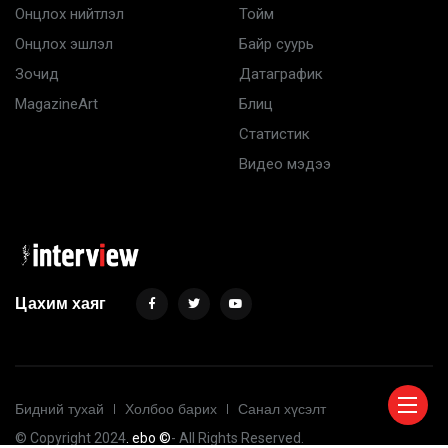
Онцлох нийтлэл
Тойм
Онцлох эшлэл
Байр суурь
Зочид
Датаграфик
MagazineArt
Блиц
Статистик
Видео мэдээ
Цахим хаяг
Бидний тухай
Холбоо барих
Санал хүсэлт
© Copyright 2024
. ebo ©
- All Rights Reserved.