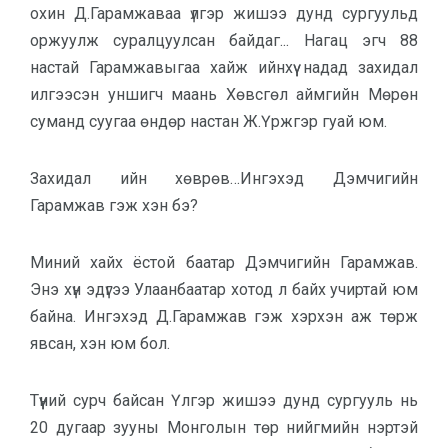
охин Д.Гарамжаваа үлгэр жишээ дунд сургуульд
оржуулж суралцуулсан байдаг... Нагац эгч 88
настай Гарамжавыгаа хайж ийнхүү надад захидал
илгээсэн уншигч маань Хөвсгөл аймгийн Мөрөн
суманд суугаа өндөр настан Ж.Үржгэр гуай юм.
Захидал ийн хөврөв…Ингэхэд Дэмчигийн
Гарамжав гэж хэн бэ?
Миний хайх ёстой баатар Дэмчигийн Гарамжав.
Энэ хүн эдүгээ Улаанбаатар хотод л байх учиртай юм
байна. Ингэхэд Д.Гарамжав гэж хэрхэн аж төрж
явсан, хэн юм бол.
Түүний сурч байсан Үлгэр жишээ дунд сургууль нь
20 дугаар зууны Монголын төр нийгмийн нэртэй