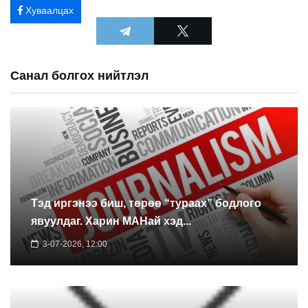
Хуваалцах
Санал болгох нийтлэл
Тэд иргэнээ биш, төрөө “тураах” бодлого
явуулдаг. Харин МАНай хэд...
3-07-2026, 12:00