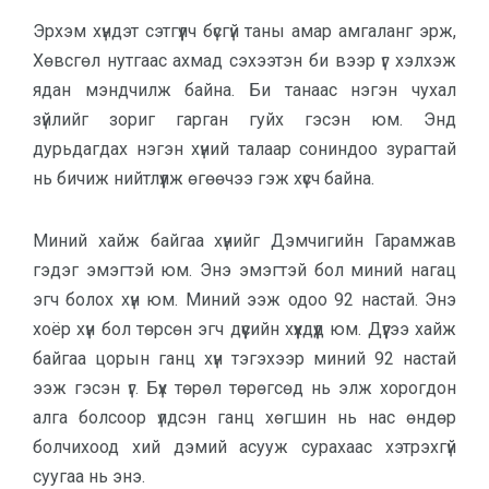
Эрхэм хүндэт сэтгүүлч бүсгүй таны амар амгаланг эрж,
Хөвсгөл нутгаас ахмад сэхээтэн би вээр үг хэлхэж
ядан мэндчилж байна. Би танаас нэгэн чухал
зүйлийг зориг гарган гуйх гэсэн юм. Энд
дурьдагдах нэгэн хүний талаар сониндоо зурагтай
нь бичиж нийтлүүлж өгөөчээ гэж хүсч байна.
Миний хайж байгаа хүнийг Дэмчигийн Гарамжав
гэдэг эмэгтэй юм. Энэ эмэгтэй бол миний нагац
эгч болох хүн юм. Миний ээж одоо 92 настай. Энэ
хоёр хүн бол төрсөн эгч дүүсийн хүүхдүүд юм. Дүүгээ хайж
байгаа цорын ганц хүн тэгэхээр миний 92 настай
ээж гэсэн үг. Бүх төрөл төрөгсөд нь элж хорогдон
алга болсоор үлдсэн ганц хөгшин нь нас өндөр
болчихоод хий дэмий асууж сурахаас хэтрэхгүй
суугаа нь энэ.