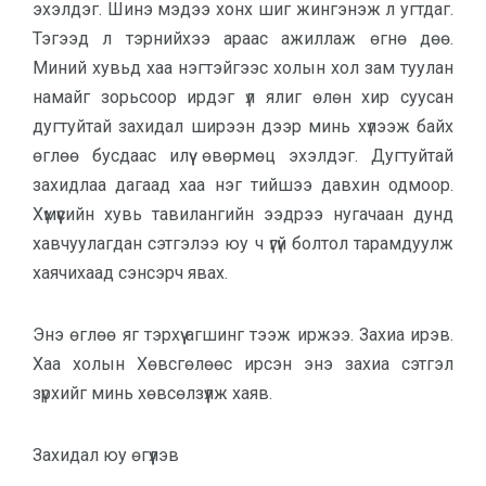
эхэлдэг. Шинэ мэдээ хонх шиг жингэнэж л угтдаг.
Тэгээд л тэрнийхээ араас ажиллаж өгнө дөө.
Миний хувьд хаа нэгтэйгээс холын хол зам туулан
намайг зорьсоор ирдэг үл ялиг өлөн хир суусан
дугтуйтай захидал ширээн дээр минь хүлээж байх
өглөө бусдаас илүү өвөрмөц эхэлдэг. Дугтуйтай
захидлаа дагаад хаа нэг тийшээ давхин одмоор.
Хүмүүсийн хувь тавилангийн ээдрээ нугачаан дунд
хавчуулагдан сэтгэлээ юу ч үгүй болтол тарамдуулж
хаячихаад сэнсэрч явах.
Энэ өглөө яг тэрхүү агшинг тээж иржээ. Захиа ирэв.
Хаа холын Хөвсгөлөөс ирсэн энэ захиа сэтгэл
зүрхийг минь хөвсөлзүүлж хаяв.
Захидал юу өгүүлэв