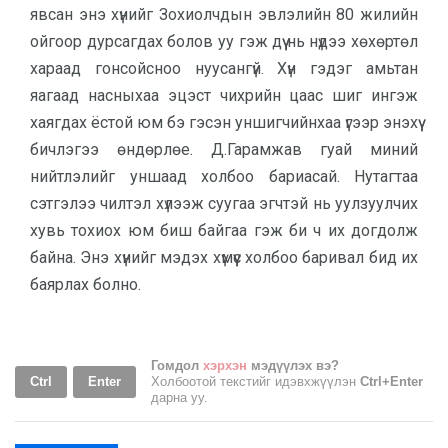
явсан энэ хүнийг Зохиолчдын эвлэлийн 80 жилийн
ойгоор дурсагдах болов уу гэж дүү нь нүдээ хөхөртөл
хараад гонсойсноо нуусангүй. Хүн гэдэг амьтан
яагаад насныхаа эцэст чихрийн цаас шиг ингэж
хаягдах ёстой юм бэ гэсэн уншигчийнхаа үгээр энэхүү
бичлэгээ өндөрлөе. Д.Гарамжав гуай миний
нийтлэлийг уншаад холбоо бариасай. Нутагтаа
сэтгэлээ чилтэл хүлээж суугаа эгчтэй нь уулзуулчих
хувь тохиох юм биш байгаа гэж би ч их догдолж
байна. Энэ хүнийг мэдэх хүмүүс холбоо баривал бид их
баярлах болно.
Гомдол
хэрхэн
мэдүүлэх вэ?
Ctrl
Enter
Холбоотой текстийг идэвхжүүлэн
Ctrl+Enter
дарна уу.