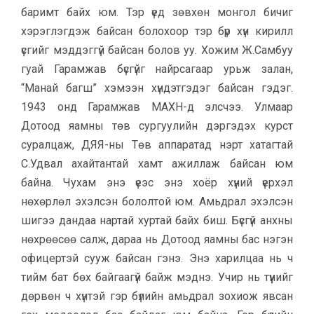
баримт байх юм. Тэр үед зөвхөн монгол бичиг
хэрэглэгдэж байсан болохоор тэр бүр хүн кирилл
үсгийг мэддэггүй байсан болов уу. Хожим Ж.Самбуу
гуай Гарамжав бүсгүйг найрсагаар урьж залан,
“Манай багш” хэмээн хүндэтгэдэг байсан гэдэг.
1943 онд Гарамжав МАХН-д элсчээ. Улмаар
Дотоод яамны төв сургуулийн дэргэдэх курст
суралцаж, ДЯЯ-ны Төв аппаратад нэрт хатагтай
С.Удвал ахайтантай хамт ажиллаж байсан юм
байна. Чухам энэ үеэс энэ хоёр хүний үерхэл
нөхөрлөл эхэлсэн бололтой юм. Амьдрал эхэлсэн
шигээ дандаа нартай хуртай байх биш. Бүсгүй анхны
нөхрөөсөө салж, дараа нь Дотоод яамны бас нэгэн
офицертэй сууж байсан гэнэ. Энэ харилцаа нь ч
тийм бат бөх байгаагүй байж мэднэ. Учир нь түүнийг
дөрвөн ч хүнтэй гэр бүлийн амьдрал зохиож явсан