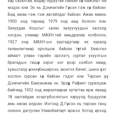
хар сахалтай, өндөр нуруутай сайхан хүн байсныг би
мэдэх юм. Эх нь Дэмчигийн Гүнсэн гэж хүн байсан.
Бид ажаа гэж гэж авгайлдаг байсан. Ажаа маань
1900 онд төрөөд 1979 онд өөд болсон юм.
Залуудаа бошгыг халах залуучуудын эвлэлд
нэгдэн, улмаар МАХН-тай амьдралаа холбосон,
1927 онд МАХН-ын зургадугаар их хуралд
төлөөлөгчөөр оролцож байсан түүхтэй. Хөвсгөл
аймагт улаан гэрийн эрхлэгч, суртал ухуулгын
бригадын гишүүн зэрэг нэг үгээр хэлбэл намд,
хувьсгалд үнэнхүү биширсэн, монгол бичиг, шинэ үсэг
хослон сурсан хүн байсан гэдэг юм. Төрсөн дүү
Дэмчигийн Баасанжав нь Эрхүүд Рафакт суралцаж
байгаад 1932 онд амралтаараа нутагтаа ирж яваад
18 настайдаа эсэргүү бослогын харуулд буудуулж
амь насаа алдсан. Ингээд Д.Гүнсэн нь төрсөн ганц
охиноо дагуулан Улаанбаатарт иржээ. Хотод ирээд