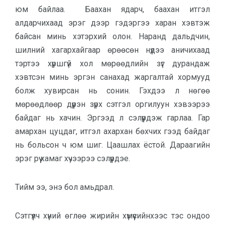
юм байлаа. Баахан ядарч, баахан итгэл
алдарчихаад эрэг дээр гэдэргээ харан хэвтэж
байсан минь хэтэрхий олон. Наранд дальдчин,
шилний хагархайгаар өрөөсөн нүдээ аничихаад
тэртээ хүршгүй хол мөрөөдлийн зүг дурандаж
хэвтсэн минь эргэн санахад жаргалтай хормууд
болж хувирсан нь сонин. Гэхдээ л нөгөө
мөрөөдлөөр дүүрэн зүрх сэтгэл оргилуун хэвээрээ
байдаг нь хачин. Эргээд л сэлүүрдэж гарлаа. Гар
амархан цуцдаг, итгэл ахархан бөхчих гээд байдаг
нь больсон ч юм шиг. Цаашлах ёстой. Дараагийн
эрэг рүү хамаг хүчээрээ сэлүүрдэе.
Тийм ээ, энэ бол амьдрал.
Сэтгүүлч хүний өглөө жирийн хүмүүсийнхээс тэс ондоо