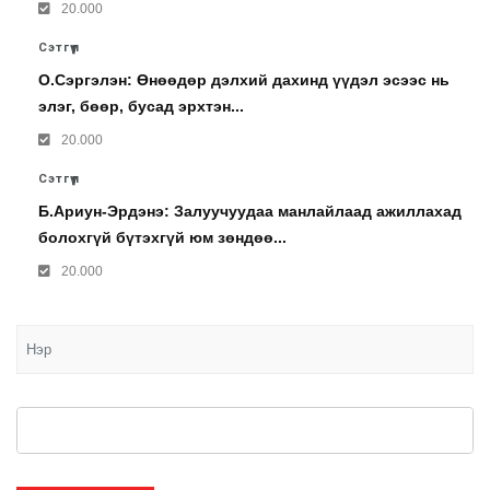
20.000
Сэтгүүл
О.Сэргэлэн: Өнөөдөр дэлхий дахинд үүдэл эсээс нь
элэг, бөөр, бусад эрхтэн...
20.000
Сэтгүүл
Б.Ариун-Эрдэнэ: Залуучуудаа манлайлаад ажиллахад
болохгүй бүтэхгүй юм зөндөө...
20.000