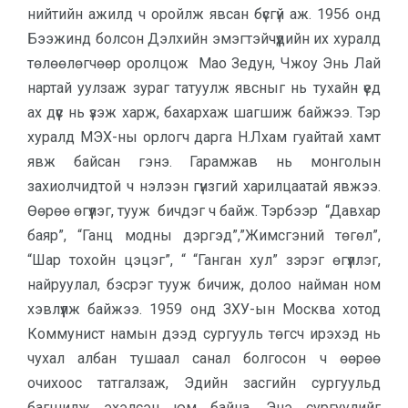
нийтийн ажилд ч оройлж явсан бүсгүй аж. 1956 онд
Бээжинд болсон Дэлхийн эмэгтэйчүүдийн их хуралд
төлөөлөгчөөр оролцож Мао Зедун, Чжоу Энь Лай
нартай уулзаж зураг татуулж явсныг нь тухайн үед
ах дүүс нь үзэж харж, бахархаж шагшиж байжээ. Тэр
хуралд МЭХ-ны орлогч дарга Н.Лхам гуайтай хамт
явж байсан гэнэ. Гарамжав нь монголын
захиолчидтой ч нэлээн гүнзгий харилцаатай явжээ.
Өөрөө өгүүлэг, тууж бичдэг ч байж. Тэрбээр “Давхар
баяр”, “Ганц модны дэргэд”,”Жимсгэний төгөл”,
“Шар тохойн цэцэг”, “ “Ганган хул” зэрэг өгүүллэг,
найруулал, бэсрэг тууж бичиж, долоо найман ном
хэвлүүлж байжээ. 1959 онд ЗХУ-ын Москва хотод
Коммунист намын дээд сургууль төгсч ирэхэд нь
чухал албан тушаал санал болгосон ч өөрөө
очихоос татгалзаж, Эдийн засгийн сургуульд
багшилж эхэлсэн юм байна. Энэ сургуулийг