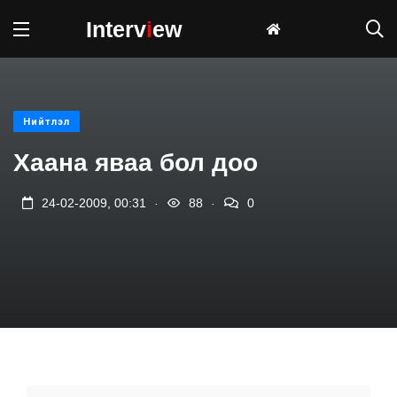
Interv
i
ew
Нийтлэл
Хаана яваа бол доо
.
.
24-02-2009, 00:31
88
0