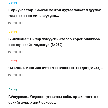
Сэтгүүл
Г.Ариунбаатар: Сайхан монгол дуугаа ханатал дуулах
газар эх орон минь шүү дээ...
20.000
Сэтгүүл
Б.Энхцэцэг: Би тэр хүмүүсийн төлөө хөрөг бичихээс
өөр юу ч хийж чадахгүй (№030)...
20.000
Сэтгүүл
Ч.Галсан: Мөнхийн бүтээл зовлонгоос төрдөг (№033)...
20.000
Сэтгүүл
Г.Аюурзана: Үндэстэн угсаатны соёл, оршин тогтнох
эрхийг хувь хүний эрхээс...