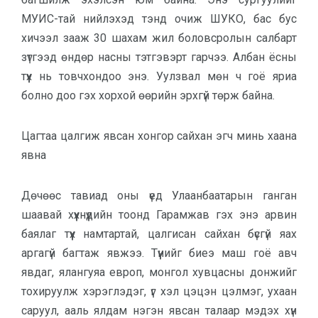
МУИС-тай нийлэхэд тэнд очиж ШУКО, бас бус
хичээл зааж 30 шахам жил боловсролын салбарт
зүтгээд өндөр насны тэтгэвэрт гарчээ. Албан ёсны
түүх нь товчхондоо энэ. Уулзвал мөн ч гоё яриа
болно доо гэх хорхой өөрийн эрхгүй төрж байна.
Цагтаа цалгиж явсан хонгор сайхан эгч минь хаана
явна
Дөчөөс тавиад оны үед Улаанбаатарын ганган
шаавай хүүхнүүдийн тоонд Гарамжав гэх энэ арвин
баялаг түүх намтартай, цалгисан сайхан бүсгүй яах
аргагүй багтаж явжээ. Түүнийг биеэ маш гоё авч
явдаг, ялангуяа европ, монгол хувцасны донжийг
тохируулж хэрэглэдэг, үг хэл цэцэн цэлмэг, ухаан
саруул, ааль ялдам нэгэн явсан талаар мэдэх хүн