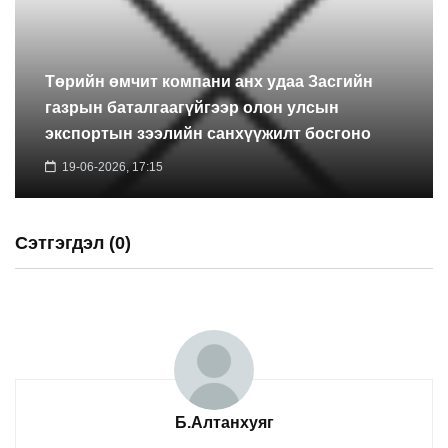
Төрийн өмчит компани анх удаа Засгийн
газрын баталгаагүйгээр олон улсын
экспортын зээлийн санхүүжилт босгоно
19-06-2026, 17:15
Сэтгэгдэл (0)
Б.Алтанхуяг