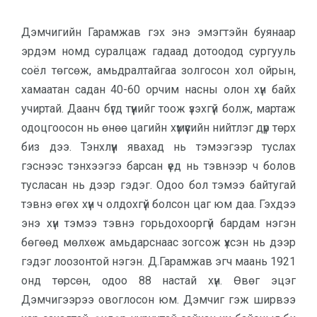
Дэмчигийн Гарамжав гэх энэ эмэгтэйн буянаар
эрдэм номд суралцаж гадаад дотоодод сургууль
соёл төгсөж, амьдралтайгаа золгосон хол ойрын,
хамаатан садан 40-60 орчим насны олон хүн байх
учиртай. Даанч бүгд түүнийг тоож үзэхгүй болж, мартаж
одоцгоосон нь өнөө цагийн хүмүүсийн нийтлэг дүр төрх
биз дээ. Тэнхлүүн явахад нь тэмээгээр туслах
гэснээс тэнхээгээ барсан үед нь тэвнээр ч болов
тусласан нь дээр гэдэг. Одоо бол тэмээ байтугай
тэвнэ өгөх хүн ч олдохгүй болсон цаг юм даа. Гэхдээ
энэ хүн тэмээ тэвнэ горьдохооргүй бардам нэгэн
бөгөөд мөлхөж амьдарснаас зогсож үхсэн нь дээр
гэдэг лоозонтой нэгэн. Д.Гарамжав эгч маань 1921
онд төрсөн, одоо 88 настай хүн. Өвөг эцэг
Дэмчигээрээ овоглосон юм. Дэмчиг гэж ширвээ