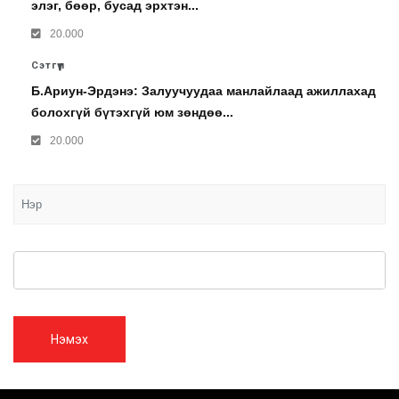
элэг, бөөр, бусад эрхтэн...
20.000
Сэтгүүл
Б.Ариун-Эрдэнэ: Залуучуудаа манлайлаад ажиллахад
болохгүй бүтэхгүй юм зөндөө...
20.000
Нэмэх