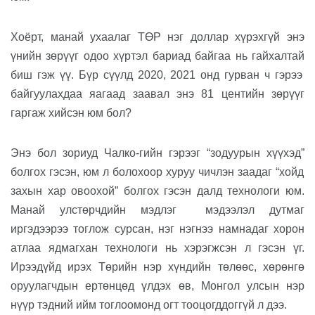
Хоёрт,
манай ухаалаг ТӨР
нэг доллар хүрэхгүй
энэ
үнийн зөрүүг одоо хүртэл бариад байгаа нь гайхалтай
биш гэж үү.
Бүр сүүлд 2020, 2021 онд гурван ч гэрээ
байгуулахдаа
яагаад
заавал
энэ
81 центийн зөрүү
г
гаргаж хий
сэн юм бол?
Энэ бол
зориуд Чалко-гийн гэрээг “зодуурын хүүхэд”
болгох гэсэн,
юм
л
болохоор
хуруу чичлэн
заадаг “хойд
захын хар овоохой” болго
х гэсэн далд технологи юм.
Манай улстөрчдийн мэдлэг
мэдээлэл дутмаг
иргэдээрээ тоглож сурсан, нэг нэгнээ намнадаг хорон
атлаа ядмагхан технологи нь хэрэгжсэн л гэсэн үг.
Ирээдүйд ирэх Төрийн нэр хүндийн төлөөс, хөрөнгө
оруулагчдын ертөнцөд үлдэх өв, Монгол улсын нэр
нүүр тэдний ийм тоглоомонд огт тооцогддоггүй л дээ.