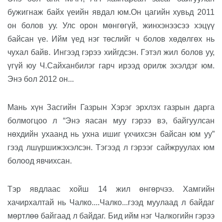
бужигнаж байх үеийн явдал юм.
Он цагийн хувьд
2011
он
болов уу. Улс орон мөнгөгүй, жинхэнээсээ хэцүү
байсан үе. Ийм үед нэг төслийг ч болов хөдөлгөх нь
чухал байв. Ингээд гэрээ хийгдсэн. Гэтэл жил болов уу,
үгүй юу Ч.Сайханбилэг гарч ирээд орилж эхэлдэг юм.
Энэ бол
2012
он...
Мань хүн З
асгийн
Г
азрын
Х
эрэг эрхлэх газрын дарга
болмогцоо л “
Энэ
яасан муу гэрээ вэ, байгуулсан
нөхдийн
ухаанд нь ухна ишиг үх
чих
сэн
байсан
юм уу”
гээд
л
шүршиж
эхэлсэн. Тэгээд л гэрээг
сайжруулах юм
бол
оод явчихсан.
Тэр
явдлаас
хойш 14 жил
өнгөрчээ. Хамгийн
хачирхалтай нь Чалко....Чалко...гээд
муулаад
л
байдаг
мөртлөө байгаад л байдаг
. Бид
ийм
нэг
Чалкогийн гэрээ