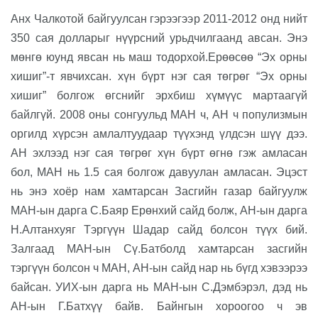
Анх Чалкотой байгуулсан гэрээгээр 2011-
20
12 онд нийт
350 сая доллар
ыг
нүүрсний урьдчилгаанд авсан. Энэ
мөнгө юунд явсан
нь
маш тодорхой
.
Ерөөсөө “Эх орны
хишиг”-т явчихсан.
хүн бүрт
нэг
сая төгрөг
“
Эх орны
хишиг
”
болгож өгс
нийг эрхбиш хүмүүс мартаагүй
байлгүй
. 2008 оны сонгуульд МАН ч, АН ч популизмын
оргилд хүрсэн
амлалтуудаар түүхэнд үлдсэн шүү дээ
.
АН эхлээд
нэг
сая төгрөг хүн бүрт өгнө гэж амласан
бол
,
МАН
нь
1.5 сая болгож давуулан амласан. Эцэст
нь энэ хоёр нам хамтарсан Засгийн газар байгуулж
МАН-ын дарга С.Баяр Ерөнхий сайд болж, АН-ын дарга
Н.Алтанхуяг Тэргүүн Шадар сайд болсон
түүх бий
.
Залгаад МАН-ын Сү.Батболд хамтарсан засгийн
тэргүүн болсон ч МАН, АН-ын сайд нар нь бүгд хэвээрээ
байсан. УИХ-ын дарга нь МАН-ын С.Дэмбэрэл, дэд нь
АН-ын
Г
.Батхүү
байв
. Байнг
ы
н хороогоо ч эв