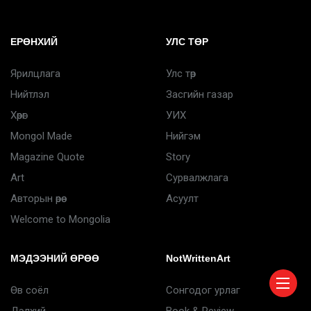
ЕРӨНХИЙ
УЛС ТӨР
Ярилцлага
Улс төр
Нийтлэл
Засгийн газар
Хөрөг
УИХ
Mongol Made
Нийгэм
Magazine Quote
Story
Art
Сурвалжлага
Авторын өрөө
Асуулт
Welcome to Mongolia
МЭДЭЭНИЙ ӨРӨӨ
NotWrittenArt
Өв соёл
Сонгодог урлаг
Дэлхий
Book & Review