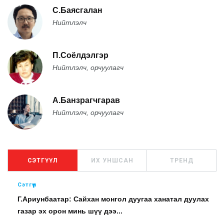
С.Баясгалан
Нийтлэлч
П.Соёлдэлгэр
Нийтлэлч, орчуулагч
А.Банзрагчгарав
Нийтлэлч, орчуулагч
СЭТГҮҮЛ
ИХ УНШСАН
ТРЕНД
Сэтгүүл
Г.Ариунбаатар: Сайхан монгол дуугаа ханатал дуулах
газар эх орон минь шүү дээ...