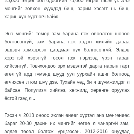
25,000 төгрөг бол одоогийн 75,000 төгрөг гэсэн үг. Энэ
мөнгийг
зөвхөн
хүүхдэд биш, зарим
хэсэгт
нь биш
,
харин
хүн бүрт өгч байж.
Энэ мөнгийг төмөр зам бари
на
гэ
ж
овоолсон шороо
болгосонгүй, зам
барина гэж
хэдэн жилийн дараа
эвдэр
ч хэмхэрсэн цардмал
нүх болгосонгүй
. Э
лдэв
хэрэгтэй хэрэггүй төсөл гэж нэрлээд үрэн таран
хийсэнгүй. Товчхондоо эрх мэдэлтэй дарга нарын гарт
өгөлгүй ард түмэнд шууд уул уурхайн ашиг болгоод
өг
чих
сөн
л юм шүү дээ
.
Тухайн үед би ч шүүмжилдэг л
байсан.
Популизм хийлээ, хөгжилд хөрөнгө оруулах
ёстой гээд
л...
Гэсэн ч
2013 оноос эх
лэн
өнөөг хүртэл энэ мөнгөнөөс
бараг 20-30 дахин их мөнгийг нөгөө
л чанаргүй
зам,
элдэв
төсөл болгож үрцгээсэн. 2012-
20
16 онуудад