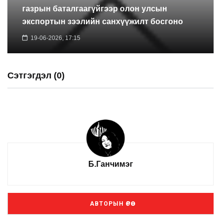
газрын баталгаагүйгээр олон улсын
экспортын зээлийн санхүүжилт босгоно
19-06-2026, 17:15
Сэтгэгдэл (0)
Б.Ганчимэг
АВТОРЫН ӨРӨӨ