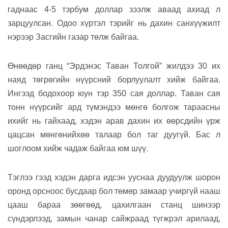
гаднаас 4-5 тэрбум доллар зээлж аваад
ахиад л
зар
цуул
сан. Одоо хүртэл тэрийг нь дахин санхүүжилт
нэрээр Засгийн газар төлж байгаа.
Өнөөдөр г
анц
“
Эрдэнэс Таван Толгой
”
жилдээ 30 их
наяд төгрөгийн нүүрсний борлуулалт хийж байгаа.
И
нгээд бодохоор юун тэр 350 сая доллар.
Таван
сая
тонн нүүрсийг ард түмэндээ мөнгө болгож тараасны
ихийг нь гайхаад
,
хэдэн арав дахин их өөрсдийн
үрж
цацсан
мөнгө
нийхөө талаар
бол таг
дуугүй. Бас л
шоглоом хийж чадаж байгаа юм шүү.
Тэглээ гээд хэдэн дарга идсэн ууснаа дуудуулж шорон
орон
д орсноос
бусдаар бол
төмөр замаар учиргүй нааш
цааш бараа зөөгөөд, цахилгаан станц шинээр
сүндэрлээд, замын чанар сайжраад түгжрэл арилаад,