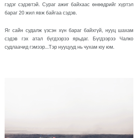
гэ
дэг
сэдэвтэй
. Сураг ажиг байхаас өнөөдрийг хүртэл
бараг 20 жил явж байгаа сэдэв.
Яг сайн судалж үзсэн хүн бараг байхгүй
,
нууц шахам
сэдэв
гэх атал
бүгдээрээ ярьдаг.
Бүгдээрээ Чалко
судлаачид гэмээр...Тэр нууцууд нь чухам юу юм.