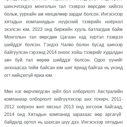
шинэчлэхдээ монголын тал тээврээ өөрсдөө хийхээ
бол
ьж,
уурхайн ам нөхцөлөөр зардаг болсон. Ингэснээр
хятадын компаниудын нүүрсний тээврийн ноёрхол
эхэлсэн
юм
. 2023 онд биржийн хууль батлагдаж байж
Монголын тал өөрсдөө Цагаан хад хүртэл тээврээ
шийддэг болсон. Гэхдээ Чалко болон бусад шинээр
байгуулсан гэрээнд 2014 оноос хойш тээврийг худалдан
авч буй тал өөрөө шийддэг болсон.
Одоо үү
нийг
анхнаасаа тийм байсан юм шиг яриад байгаа нь үнэнд
огт
нийцэхгүй
яриа юм
.
Мөн нэг өөрчлөгдсөн зүйл бол олборлолт. Австралийн
компаниар олборлолт хийгүүлэхээр анх тохирч
,
2011-
20
12 хоёрхон жил явсныг 2013 онд зогсоож байгаад
,
2014 онд Хятадын компанид зарахаас өөр аргагүй
байдалд ортол нь шахсан
шүү дээ
.
И
нгэснээр хятадын