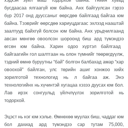
хэдхэн зүйл маш тодорхой байна. Үнийн хувьд
бусдаасаа ялгаагүй юм байна. Анх байгуулсан гэрээ
бүр 2017 онд дууссаныг
өөрсдөө
байлгаад байгаа юм
байна. Тээврийг өөрсдөө хариуцдагаас эхлээд нааштай
заалтууд байхгүй болсон юм байна. Анх урьдчилгаанд
авсан мөнгөө овоолсон шороонд биш ард түмэнд
ээ
өгсөн юм байна. Харин одоо хүртэл байлгаад
байгаагийн гол шалтгаан нь ол
он түмнийг төөрөгдүүлж,
тэдний өмнө буруутны “бай” болгон
балбахад амар “хар
овоохой” бай
лган, улс төрийн ашиг хонжоо хийх
зорилготой технологид нь л байгаа аж. Энэ
технологийнх нь хүчинтэй хугацаа хэзээ дуусах юм бол.
Лав ирэх сонгуульд үйлчлүүлэх зорилготой нь
тодорхой.
Эцэст нь нэг юм хэлье.
Өмнөхөө муулах биш
,
чаддаг юм
бол дахиад ард түмэндээ сар тутам 75,000,