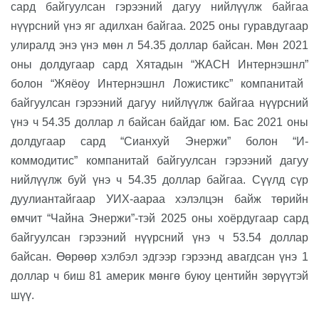
сард байгуулсан гэрээний дагуу нийлүүлж байгаа
нүүрсний үнэ яг адилхан
байгаа.
2025 оны
гуравдугаа
р
улиралд
энэ үнэ мөн л
54.35 доллар бай
сан
. Мөн 2021
оны
дол
дугаар сард Хятадын
“
ЖАСН Интерн
эшнл”
болон
“
Жяёоу Интерн
эшнл
Ложистикс
”
компанитай
байгуулсан гэрээний дагуу нийлүүлж байгаа нүүрсний
үнэ
ч
54.35 доллар
л
бай
сан байдаг юм
. Бас 2021 оны
долдугаар
сард
“
Сианхуй Энержи
”
болон
“
И-
коммодитис
”
компанитай байгуулсан гэрээний дагуу
нийлүүлж буй үнэ
ч
54.35 доллар ба
йгаа. С
үүлд сүр
дуулиантай
гаар
УИХ-аараа хэлэлцэн байж төрийн
өмчит
“
Чайна Энержи
”-
тэй 2025 оны
хоёрдугаар
сард
байгуулсан гэрээн
ий
нүүрсний үнэ
ч
53.54 доллар
бай
сан
. Өөрөөр хэлбэл
эдгээр гэрээнд авагдсан
үнэ 1
доллар ч биш 81 америк мөнгө буюу центийн зөрүүтэй
шүү.