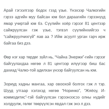
Арай гэгээлгээр бодох гээд үзье. Үнэхээр Чалкогийн
гэрээ адгийн муу
байсан юм бол
дараагийн гэрээнүүд
ямар учиртай юм бэ. С
үүлийн хоёр гэрээг 81 центээр
сайжруулсан
гэж үзье, тэгвэл
сүүлийнхийгээ
ч
“сайжруулчихгүй” яав
аа
?
Ийм асуулт урган гарч ирж
байгаа биз дээ.
Өөр нэг хар төрдөг зүйл нь, “
Чайна Энержи
”
-гийн гэрээг
байгуулахдаа нөгөө
л
81 центээр илүүгээр биш бас
дахиад Чалко-той адил
хан үнээр
байгуулсан нь
юм.
Зориуд хадны мангаа,
хар овоохой
бо
лгох гэж л тэр.
Шууд утгаар хэлэхэд н
өгөө
“
Норинко
”
,
“
Жяёоу, И-
коммодитис
”
-тэй байгуулсан гэрээнээсээ
олны нүдийг
холдуулж
, гөлөг төөрүүлсэн явдал гэж энэ л дээ.