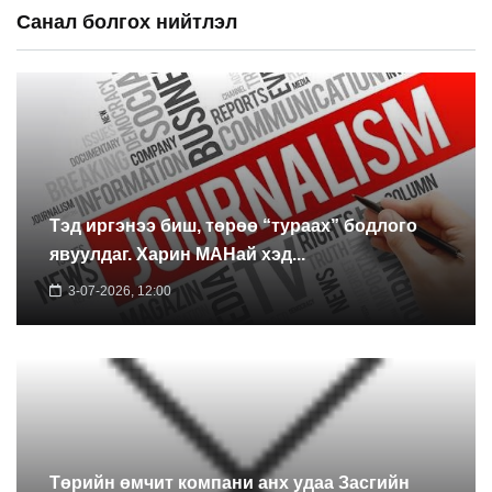
Санал болгох нийтлэл
Тэд иргэнээ биш, төрөө “тураах” бодлого
явуулдаг. Харин МАНай хэд...
3-07-2026, 12:00
Төрийн өмчит компани анх удаа Засгийн