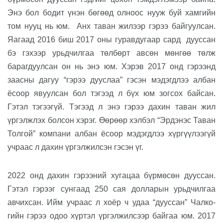
Энэ бол бодит үнэн бөгөөд олноос нууж буй хамгийн
том нууц
нь юм
.
Анх
таван
жилээр
гэрээ
байгуулсан.
Яагаад 2016 биш 2017 оны
гуравдугаар
сард
дууссан
бэ гэхээр урьдчилгаа төлбөрт авсөн мөнгөө төлж
барагдуулсан он нь энэ
юм
. Хэрэв 2017 онд гэрээнд
заасны дагуу “гэрээ дууслаа” гэсэн мэдэгдлээ албан
ёсоор явуулсан бол тэгээд л бүх юм зогсох байсан.
Гэтэл тэгээгүй. Тэгээд л энэ гэрээ дахин
таван
жил
үргэлжлэх болсон
хэрэг
. Өөрөөр хэлбэл
“
Эрдэнэс Таван
Толгой
”
компани албан ёсоор мэдэгдлээ хүргүүлээгүй
учраас л дахин үргэлжилсэн
гэсэн үг
.
2022 онд дахин гэрээний хугацаа бүрмөсөн дууссан.
Гэтэл гэрээг сунгаад 250 сая долларын урьдчилгаа
ав
чих
сан.
И
йм учраас
л
хоёр ч удаа “дууссан” Чалко-
гийн гэрээ одоо хүртэл үргэлжилсээр байгаа
юм
. 2017