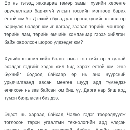
Ер нь тэгээд яахаараа төмөр замыг хувийн хөрөнгө
оруулалтаар барихгүй улсын төсвийн мөнгөөр барих
ёстой юм
бэ.
Дэлхийн бусад
улс
оронд хувийн хэвшлээр
бариулж болдог юмыг яагаад заавал төрийн мөнгөөр
,
төрийн яам
,
төрийн өмчийн компаниар гэрээ хийлгэ
н
байж
овоолсон шороо үлдээдэг юм?
Хувийн хэвшил хийж болох юмыг төр хийхээр л хулгай
эхэлдэг
гэдгийг хэдэн жил бид харах ёстой юм. Энэ
бүхнийг бодоод байхаар
ер нь анх нүүрсний
урьдчилгаанд авсан мөнг
өө
шууд ард түмэндээ
өг
чих
сөн нь
зөв байсан юм биш үү
. Дарга нар биш ард
түмэн баярласан
биз дээ
.
Эцэст нь хараад байхад Чалко гэдэг
төөрөлдүүлж
тоглосон тархи угаалтын технологийн ард үлдсэн