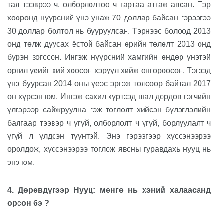
тал тээврээ ч, олборлолтоо ч гартаа атгаж авсан. Тэр
хооронд нүүрсний үнэ унаж 70 доллар байсан гэрээгээ
30 доллар болтол нь бууруулсан. Тэрнээс болоод 2013
онд төлж дуусах ёстой байсан өрийн төлөлт 2013 онд
бүрэн зогссон.
Ингэж н
үүрсний хамгийн өндөр үнэтэй
оргил үеийг хий хоосон хэрүүл хийж өнгөрөөсөн. Тэгээд
үнэ буурсан 2014 он
ы
үеэс эргэ
ж
төлсөөр байтал 2017
он хүрсэн
юм
.
Ингэж
сахил хүртээд шал дордов гэгч
ийн
үлгэрээр
сайжруулна гэ
ж тоглолт хийсэн бүлэглэлийн
балгаар тээвэр ч үгүй, олборлолт ч үгүй, борлуулалт ч
үгүй л үлдсэн
түүнтэй
. Энэ гэрээг
ээр хүссэнээрээ
оролдож, хүссэнээрээ тоглож явсны
гурав
дахь нууц
нь
энэ юм
.
4.
Дөрөвдүгээр Нууц: мөнгө нь хэний халаасанд
орсон
бэ ?