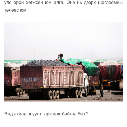
улс орон хөгж
сөн юм алга. Энэ нь дээрх шоглоомны
төлөөс юм.
Энд ахиад асуулт гарч ирж байгаа биз ?