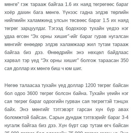
мөнгө” гэж тарааж байгаа 1.6 их наяд төгрөгөөс бараг
хоёр дахин бага мөнгө. Үүнээс гадна элдэв төрлийн
нийгмийн халамжинд улсын төсвөөс бараг 1.5 их наяд
төгрөг зарцуулдаг. Тэгээд бодохоор тухайн үедээ нэг
удаа өгсөн
“
Эх орны хиш
и
г
”-
ийг бараг
гурав
нугалсан
мөнгийг өнөөдөр элдэв халамжаар жил тутам тарааж
байгаа
биз дээ
.
Өнөөдрийн энэ нөхцөл байдлаас
харвал
тэр үед
“
Эх орны хишиг
”
болгож тараасан 350
сая доллар их мөнгө биш ч юм шиг.
Нөгөө талаасаа тухайн үед доллар 1200 төгрөг байсан
бол одоо 3600 төгрөг болсон бай
на
. Тухайн үеийн
нэг
сая төгрөг бараг одоогийн
гурван
сая төгрөгтэй тэнцэ
х
байх
. Энэ мөнгийг тэтгэвэрт гарсан хүн бүр авах
боломжтой байсан. Сарын дундаж тэтгвэрийг бараг 3-4
нугалж байгаа биз
дээ.
Хүн бүрт сар тутам өгч байсан