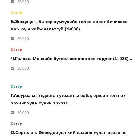
20.000
Сэтгүүл
Б.Энхцэцэг: Би тэр хүмүүсийн төлөө хөрөг бичихээс
өөр юу ч хийж чадахгүй (№030)...
20.000
Сэтгүүл
Ч.Галсан: Мөнхийн бүтээл зовлонгоос төрдөг (№033)...
20.000
Сэтгүүл
Г.Аюурзана: Үндэстэн угсаатны соёл, оршин тогтнох
эрхийг хувь хүний эрхээс...
20.000
Сэтгүүл
О.Сэргэлэн: Өнөөдөр дэлхий дахинд үүдэл эсээс нь