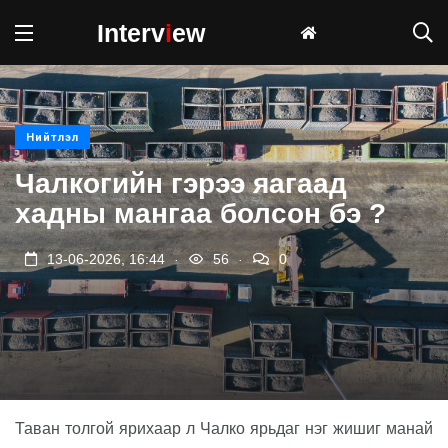
Interv
i
ew
Нийтлэл
Чалкогийн гэрээ яагаад
хадны мангаа болсон бэ ?
.
.
13-06-2026, 16:44
56
0
Таван толгой ярихаар
л
Чалко ярьдаг нэг жиш
иг
манай