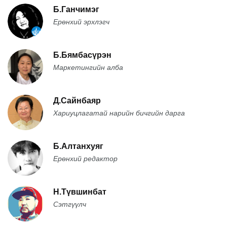
Б.Ганчимэг
Ерөнхий эрхлэгч
Б.Бямбасүрэн
Маркетингийн алба
Д.Сайнбаяр
Хариуцлагатай нарийн бичгийн дарга
Б.Алтанхуяг
Ерөнхий редактор
Н.Түвшинбат
Сэтгүүлч