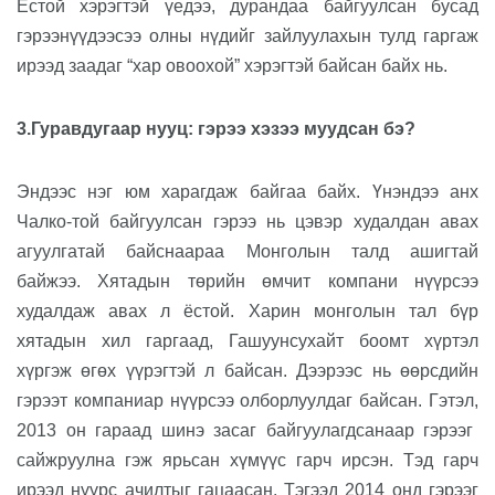
Ёстой
хэрэгтэй үедээ
, дурандаа
байгуулсан
бусад
гэрээнүүдээсээ олны нүдийг зайлуулахын тулд гаргаж
ирээд заадаг “хар овоохой” хэрэгтэй бай
сан
байх
нь.
3.
Гуравдугаар
н
ууц: гэрээ хэзээ муудсан
бэ?
Эндээс нэг юм харагдаж байгаа байх. Үнэндээ а
нх
Чалко-той байгуулсан гэрээ нь цэвэр худалдан авах
агуулгатай байснаараа Монголын талд ашигтай
байж
ээ
. Хятадын төрийн өмчит компани нүүрсээ
худалдаж авах л ёстой. Харин монголын тал бүр
хятадын хил гаргаад
,
Гашуунсухайт боомт хүртэл
хүргэж өгөх
үүрэгтэй л
байсан.
Дээрээс нь
өөрсдийн
гэрээт компаниар нүүрсээ олборлуулдаг байсан. Гэтэл
,
2013 он гар
аад
шинэ засаг байгуулагд
санаар
гэрээг
сайжруулна гэ
ж ярьсан
хүмүүс
гарч ирсэн. Тэд гарч
ирээд
нүүрс ачилтыг гацаасан. Тэгээд 2014 онд гэрээг