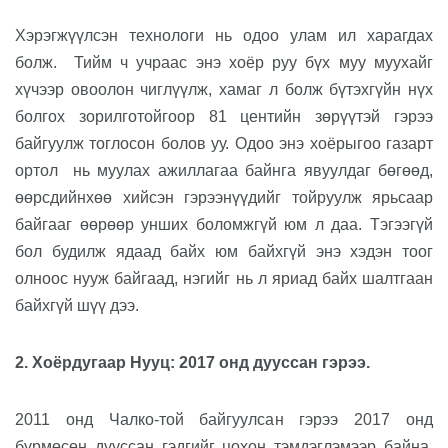
Хэрэгжүүлсэн технологи нь одоо улам ил харагдах
болж.
Тийм ч учраас
энэ хоёр руу
бүх муу муухайг
хүчээр овоолон
чиглүү
лж, хамаг л болж бүтэхгүйн нүх
болгох зорилготойгоор
81 центийн зөрүүтэй гэрээ
байгуул
ж тоглосон болов уу. Одоо
энэ хоёрыгоо
газарт
ортол
нь муула
х ажиллагаа байнга явуулдаг бөгөөд,
өөрсдийнхөө хийсэн гэрээнүүдийг
тойруулж яр
ьсаар
байгааг өөрөөр унших боломжгүй юм л даа.
Тэгээгүй
бол
будилж ядаад байх юм байхгүй энэ
хэдэн тоог
олноос нууж байгаад
,
нэгийг нь л яриад байх шалтгаан
байхгүй
шүү дээ.
2
. Хоёрдугаар Нууц: 2017 онд дууссан гэрээ
.
2011 онд Чалко-той байгуулсан гэрээ 2017 онд
бүрмөсөн дууссан
гэдгийг цохон тэмдэглэмээр байна
.