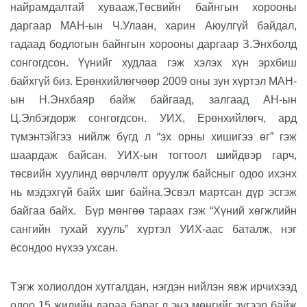
найрамдалтай хувааж
,
Т
өсвийн
б
айнгын хорооны
даргаар МАН-ын Ч.Улаан, харин Аюулгүй байдал,
гадаад бодлогын байнгын хорооны даргаар З.Энхболд
сонгогдсон.
Үүнийг худлаа гэж хэлэх хүн эрхбиш
байхгүй биз.
Ерөнхийлөгчөөр 2009 оны зун хүртэл МАН-
ын Н.Энхбаяр байж байгаад
,
залгаад АН-ын
Ц.Элбэгдорж сонгогдсон. УИХ, Ерөнхийлөгч, ард
түмэнтэйгээ нийлж бүгд л “эх орны хишигээ өг” гэж
шаардаж байсан
.
УИХ-ын тогтоол шийдвэр гарч,
төсвийн хуул
ин
д
өөрчлөлт
оруулж байсныг одоо ихэнх
нь мэдэхгүй
байх шиг байна
.
Эсвэл мартсан дүр эсгэж
байгаа байх.
Бүр мөнгөө тараах
гэж “
Хүний хөгжлийн
сангийн тухай хууль
”
хүртэл УИХ-аас баталж
,
нэг
ёсо
ндоо нүхээ ухсан
.
Тэгж холиолдон хутгалдан, нэгдэн нийлэн явж ирчихээд
о
доо 15 жилийн дараа бараг л энэ мөнгийг зүгээр байж