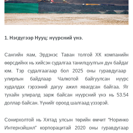
1. Нэгдүгээр Нууц: нүүрсний үнэ.
Сангийн яам, Эрдэнэс Таван толгой ХК компанийн
өөрсдийнх нь хийсэн судалгаа танилцуулгын дүн байдаг
юм
. Тэр судалгаагаар
бол
2025 оны
гуравдугаа
р
улирлын байдлаар Чалкотой байгуулсан нүүрс
худалдах гэрээний дагуу
ажил явагдсан байгаа. Я
г
тухайн улиралд зарж б
айсан
нүүрсний үнэ
нь
53.54
доллар бай
сан
.
Үүнийг ороод шалгаад үзээрэй.
Сонирхолтой нь
Хятад улсын төрийн өмчит
“
Норинко
Интернэйшнл”
корпорацитай 2020 оны
гурав
дугаар