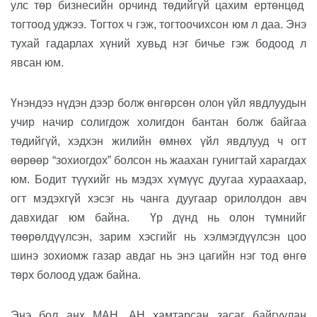
улс төр бизнесийн орчинд төдийгүй цахим ертөнцөд
тогтоод уджээ. Тогтох ч гэж, тогтоочихсон юм л даа. Энэ
тухай гадарлах хүний хувьд нэг бичье гэж бодоод л
явсан юм.
Үнэндээ нүдэн дээр болж өнгөрсөн олон үйл явдлуудын
учир начир солигдож холигдон бантан болж байгаа
төдийгүй, хэдхэн жилийн өмнөх үйл явдлууд ч огт
өөрөөр “зохиогдох” болсон нь жаахан гунигтай харагдах
юм. Бодит түүхийг нь мэдэх хүмүүс дуугаа хураахаар,
огт мэдэхгүй хэсэг нь чанга дуугаар орилолдон авч
давхидаг юм байна.
Үр дүнд нь олон түмнийг
төөрөлдүүлсэн, зарим хэсгийг нь хэлмэгдүүлсэн цоо
шинэ зохиомж газар авдаг нь энэ цагийн нэг тод өнгө
төрх болоод удаж байна.
Энэ бол анх
МАН, АН хамтарсан засаг
байгуулан