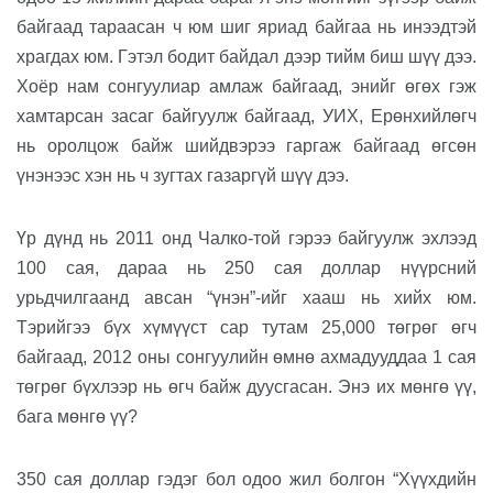
байгаад тараасан ч юм шиг яриад байгаа
нь инээдтэй
храгдах юм
.
Гэтэл бодит байдал дээр тийм биш шүү дээ.
Х
оёр нам сонгуулиар ам
ла
ж байгаад, энийг өгөх гэж
хамтарсан засаг байгуулж байгаад, УИХ, Ерөнхийлөгч
нь оролцож
байж
шийдвэрээ гаргаж байгаад өгсөн
үнэнээс хэн нь ч зугтах газаргүй шүү дээ
.
Үр дүнд нь
2011 онд Чалко-той гэрээ байгуулж эхлээд
100 сая, дараа нь 250 сая доллар нүүрсний
урьдчилгаанд авсан
“үнэн”-ийг хааш нь хийх юм
.
Тэрийгээ бүх хүмүүст сар тутам 25,000 төгрөг өгч
байгаад, 2012 оны сонгуулийн өмнө ахмадууддаа 1 сая
төгрөг бүхлээр
нь
өгч
байж
дуусгасан. Энэ их мөнгө үү
,
бага мөнгө үү?
350 сая доллар гэдэг
бол
одоо жил болгон “Хүүхдийн