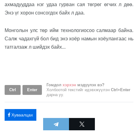
ахмадууддаа нэг удаа
гурван
сая төгрөг өг
чих л дөө.
Энэ үг хорон сонсогдох байх л даа.
Монголын улс төр ийм технологиосоо салмаар байна.
Салж чадахгүй бол бид энэ хоёр намын хоёулангаас нь
татгалзаж л шийдэх байх...
Гомдол
хэрхэн
мэдүүлэх вэ?
Ctrl
Enter
Холбоотой текстийг идэвхжүүлэн
Ctrl+Enter
дарна уу.
Хуваалцах