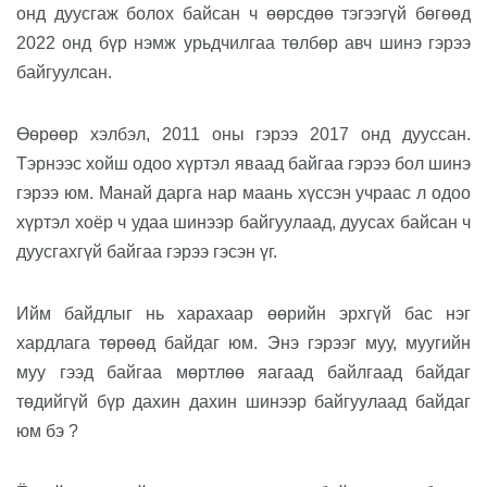
онд дуусгаж болох байсан
ч өөрсдөө
тэгээгүй
бөгөөд
2022 онд бүр нэмж урьдчилгаа төлбөр авч шинэ гэрээ
байгуулсан.
Өөрөөр хэлбэл,
2011 оны гэрээ 2017 онд дууссан.
Тэрнээс хойш одоо хүртэл яваад байгаа гэрээ бол шинэ
гэрээ
юм. Манай
дарга нар маань хүссэн учраас л одоо
хүртэл
хоёр
ч удаа шинээр байгуулаад
,
дуусах байсан ч
дуусгахгүй байгаа гэрээ
гэсэн үг.
Ийм байдлыг
нь
харахаар өөрийн эрхгүй бас нэг
хардлага төрөөд бай
даг юм
. Энэ гэрээг муу
, муугийн
муу
гээд байгаа мөртлөө яа
гаад
байлгаад
байдаг
төдийгүй
бүр дахин дахин шинээр байгуулаад байдаг
юм б
э ?