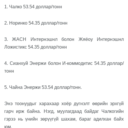
1. Чалко 53.54 доллар/тонн
2. Норинко 54.35 доллар/тонн
3. ЖАСН Интерн
э
шнл болон Жяёоу Интерн
э
шнл
Ложистикс 54.35 доллар/тонн
4. Сианхуй Энержи болон И-коммодитис 54.35 доллар/
тонн
5. Чайна Энержи 53.54 доллар/тонн.
Энэ тоонуудыг харахаар хоёр дүгнэлт өөрийн эрхгүй
гарч ирж
байна. Нэгд,
муулагдаад байдаг
Чалкогийн
гэрээ
нь
үн
ийн
зөрүүгүй
шахам,
бараг адилхан
байх
юм
.