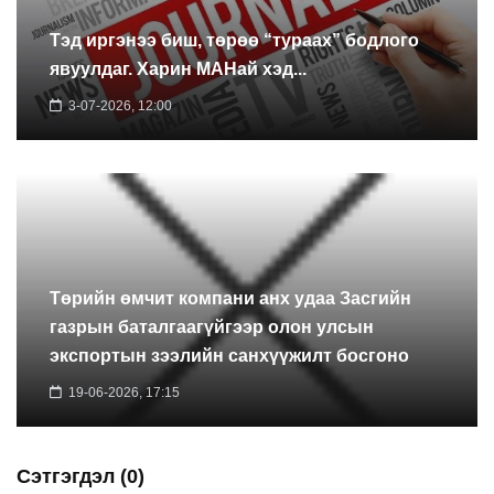
Тэд иргэнээ биш, төрөө “тураах” бодлого
явуулдаг. Харин МАНай хэд...
3-07-2026, 12:00
Төрийн өмчит компани анх удаа Засгийн
газрын баталгаагүйгээр олон улсын
экспортын зээлийн санхүүжилт босгоно
19-06-2026, 17:15
Сэтгэгдэл (0)