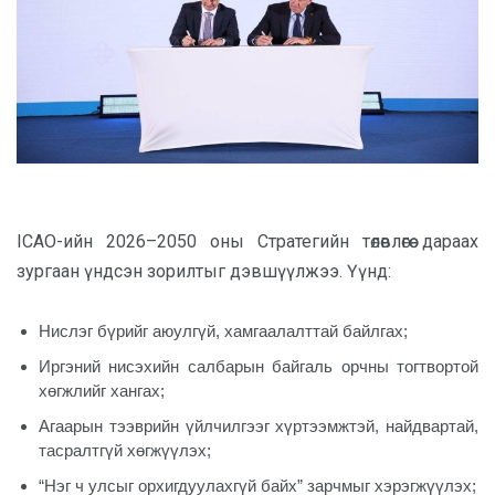
ICAO-ийн 2026–2050 оны Стратегийн төлөвлөгөө дараах
зургаан үндсэн зорилтыг дэвшүүлжээ. Үүнд:
Нислэг бүрийг аюулгүй, хамгаалалттай байлгах;
Иргэний нисэхийн салбарын байгаль орчны тогтвортой
хөгжлийг хангах;
Агаарын тээврийн үйлчилгээг хүртээмжтэй, найдвартай,
тасралтгүй хөгжүүлэх;
“Нэг ч улсыг орхигдуулахгүй байх” зарчмыг хэрэгжүүлэх;