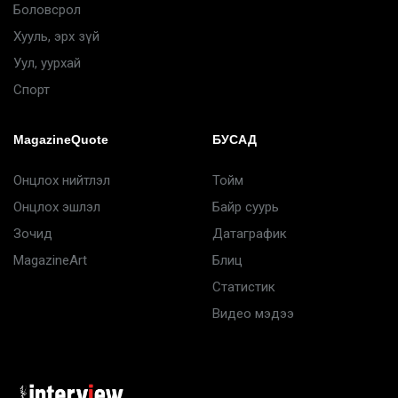
Боловсрол
Хууль, эрх зүй
Уул, уурхай
Спорт
MagazineQuote
БУСАД
Онцлох нийтлэл
Тойм
Онцлох эшлэл
Байр суурь
Зочид
Датаграфик
MagazineArt
Блиц
Статистик
Видео мэдээ