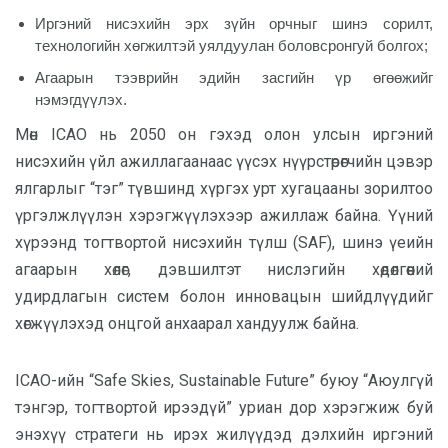
Иргэний нисэхийн эрх зүйн орчныг шинэ сорилт,
технологийн хөгжилтэй уялдуулан боловсронгуй болгох;
Агаарын тээврийн эдийн засгийн үр өгөөжийг
нэмэгдүүлэх.
Мөн ICAO нь 2050 он гэхэд олон улсын иргэний
нисэхийн үйл ажиллагаанаас үүсэх нүүрстөрөгчийн цэвэр
ялгарлыг “тэг” түвшинд хүргэх урт хугацааны зорилтоо
үргэлжлүүлэн хэрэгжүүлэхээр ажиллаж байна. Үүний
хүрээнд тогтвортой нисэхийн түлш (SAF), шинэ үеийн
агаарын хөлөг, дэвшилтэт нислэгийн хөдөлгөөний
удирдлагын систем болон инновацын шийдлүүдийг
хөгжүүлэхэд онцгой анхаарал хандуулж байна.
ICAO-ийн “Safe Skies, Sustainable Future” буюу “Аюулгүй
тэнгэр, тогтвортой ирээдүй” уриан дор хэрэгжиж буй
энэхүү стратеги нь ирэх жилүүдэд дэлхийн иргэний