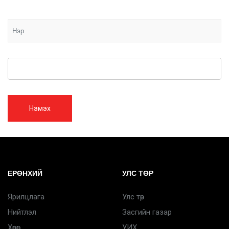
Нэмэх
ЕРӨНХИЙ
УЛС ТӨР
Ярилцлага
Улс төр
Нийтлэл
Засгийн газар
Хөрөг
УИХ