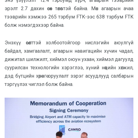
энэ үзүүлэлт 12.4 тэрбумд хүрч, агаарын тээврийн
эрэлт 2.7 дахин өсөх төлөвтэй байна. Мөн агаарын ачаа
тээврийн хэмжээ 265 тэрбум FTK-ээс 638 тэрбум FTK
болж нэмэгдэхээр байна.
Энэхүү өсөлттэй холбоотойгоор нислэгийн аюулгүй
байдал, хамгаалалт, агаарын навигацийн хүчин чадал,
дижитал шилжилт, хиймэл оюун ухаан, хиймэл дагуулд
суурилсан технологийн хэрэглээ, хүний нөөцийн хөгжил,
дэд бүтцийн хөрөнгө оруулалт зэрэг асуудлууд салбарын
тэргүүлэх чиглэл болж байна.