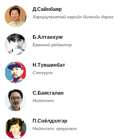
Д.Сайнбаяр
Хариуцлагатай нарийн бичгийн дарга
Б.Алтанхуяг
Ерөнхий редактор
Н.Түвшинбат
Сэтгүүлч
С.Баясгалан
Нийтлэлч
П.Соёлдэлгэр
Нийтлэлч, орчуулагч