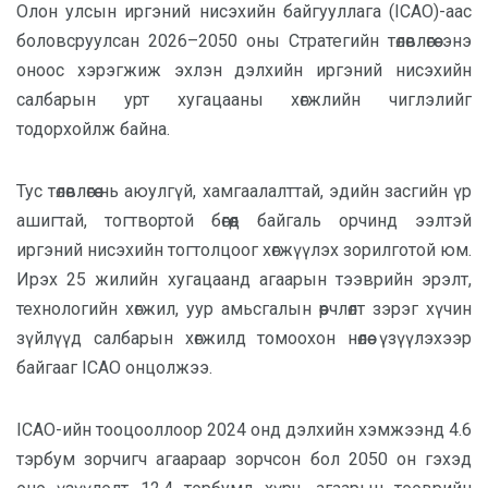
Олон улсын иргэний нисэхийн байгууллага (ICAO)-аас
боловсруулсан 2026–2050 оны Стратегийн төлөвлөгөө энэ
оноос хэрэгжиж эхлэн дэлхийн иргэний нисэхийн
салбарын урт хугацааны хөгжлийн чиглэлийг
тодорхойлж байна.
Тус төлөвлөгөө нь аюулгүй, хамгаалалттай, эдийн засгийн үр
ашигтай, тогтвортой бөгөөд байгаль орчинд ээлтэй
иргэний нисэхийн тогтолцоог хөгжүүлэх зорилготой юм.
Ирэх 25 жилийн хугацаанд агаарын тээврийн эрэлт,
технологийн хөгжил, уур амьсгалын өөрчлөлт зэрэг хүчин
зүйлүүд салбарын хөгжилд томоохон нөлөө үзүүлэхээр
байгааг ICAO онцолжээ.
ICAO-ийн тооцооллоор 2024 онд дэлхийн хэмжээнд 4.6
тэрбум зорчигч агаараар зорчсон бол 2050 он гэхэд