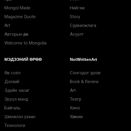
Mongol Made
Нийгэм
Magazine Quote
Story
Art
Сурвалжлага
Авторын өрөө
Асуулт
Welcome to Mongolia
МЭДЭЭНИЙ ӨРӨӨ
NotWrittenArt
Өв соёл
Сонгодог урлаг
Дэлхий
Book & Review
Эдийн засаг
Art
Эрүүл мэнд
Театр
Байгаль
Кино
Шинжлэх ухаан
Хөгжим
Технологи