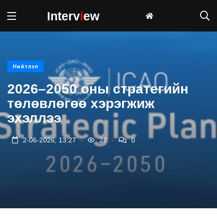
Interv
i
ew
Нийтлэл
2026–2050 оны стратегийн
төлөвлөгөө хэрэгжиж
эхэллээ
.
.
2-06-2026, 13:27
27
0