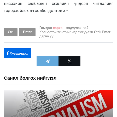
нисэхийн салбарын хөгжлийн үндсэн чиглэлийг
тодорхойлох ач холбогдолтой аж.
Гомдол
хэрхэн
мэдүүлэх вэ?
Ctrl
Enter
Холбоотой текстийг идэвхжүүлэн
Ctrl+Enter
дарна уу.
Хуваалцах
Санал болгох нийтлэл