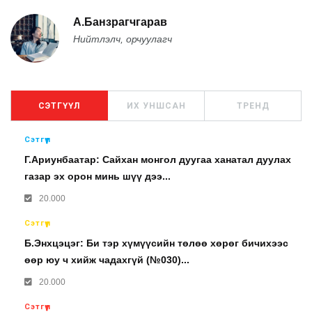
А.Банзрагчгарав
Нийтлэлч, орчуулагч
СЭТГҮҮЛ
ИХ УНШСАН
ТРЕНД
Сэтгүүл
Г.Ариунбаатар: Сайхан монгол дуугаа ханатал дуулах
газар эх орон минь шүү дээ...
20.000
Сэтгүүл
Б.Энхцэцэг: Би тэр хүмүүсийн төлөө хөрөг бичихээс
өөр юу ч хийж чадахгүй (№030)...
20.000
Сэтгүүл