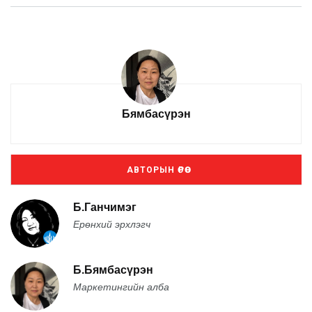
Бямбасүрэн
АВТОРЫН ӨРӨӨ
Б.Ганчимэг
Ерөнхий эрхлэгч
Б.Бямбасүрэн
Маркетингийн алба