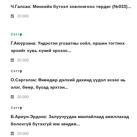
Ч.Галсан: Мөнхийн бүтээл зовлонгоос төрдөг (№033)...
20.000
Сэтгүүл
Г.Аюурзана: Үндэстэн угсаатны соёл, оршин тогтнох
эрхийг хувь хүний эрхээс...
20.000
Сэтгүүл
О.Сэргэлэн: Өнөөдөр дэлхий дахинд үүдэл эсээс нь
элэг, бөөр, бусад эрхтэн...
20.000
Сэтгүүл
Б.Ариун-Эрдэнэ: Залуучуудаа манлайлаад ажиллахад
болохгүй бүтэхгүй юм зөндөө...
20.000