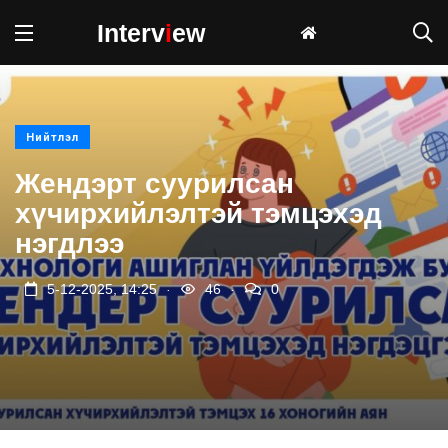
Interv
i
ew
Нийтлэл
Жендэрт суурилсан
хүчирхийлэлтэй тэмцэхэд
нэгдлээ
.
.
5-12-2025, 14:25
46
0