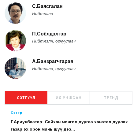
С.Баясгалан
Нийтлэлч
П.Соёлдэлгэр
Нийтлэлч, орчуулагч
А.Банзрагчгарав
Нийтлэлч, орчуулагч
СЭТГҮҮЛ
ИХ УНШСАН
ТРЕНД
Сэтгүүл
Г.Ариунбаатар: Сайхан монгол дуугаа ханатал дуулах
газар эх орон минь шүү дээ...