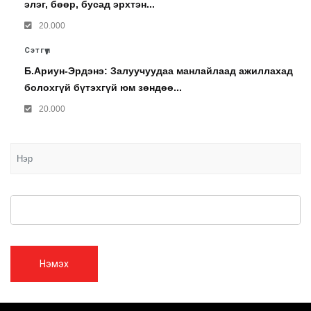
элэг, бөөр, бусад эрхтэн...
20.000
Сэтгүүл
Б.Ариун-Эрдэнэ: Залуучуудаа манлайлаад ажиллахад
болохгүй бүтэхгүй юм зөндөө...
20.000
Нэмэх