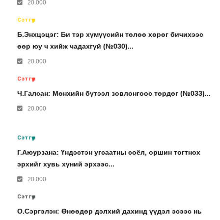
20.000
Сэтгүүл
Б.Энхцэцэг: Би тэр хүмүүсийн төлөө хөрөг бичихээс
өөр юу ч хийж чадахгүй (№030)...
20.000
Сэтгүүл
Ч.Галсан: Мөнхийн бүтээл зовлонгоос төрдөг (№033)...
20.000
Сэтгүүл
Г.Аюурзана: Үндэстэн угсаатны соёл, оршин тогтнох
эрхийг хувь хүний эрхээс...
20.000
Сэтгүүл
О.Сэргэлэн: Өнөөдөр дэлхий дахинд үүдэл эсээс нь