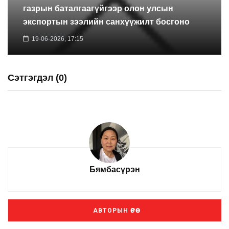
газрын баталгаагүйгээр олон улсын
экспортын зээлийн санхүүжилт босгоно
19-06-2026, 17:15
Сэтгэгдэл (0)
Бямбасүрэн
АВТОРЫН ӨРӨӨ