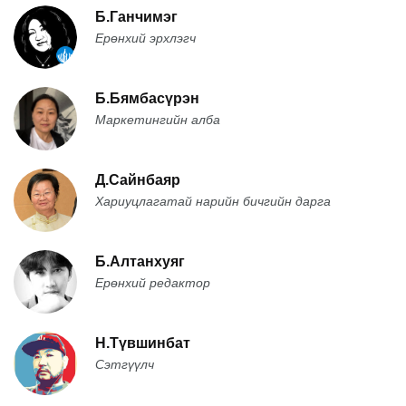
Б.Ганчимэг
Ерөнхий эрхлэгч
Б.Бямбасүрэн
Маркетингийн алба
Д.Сайнбаяр
Хариуцлагатай нарийн бичгийн дарга
Б.Алтанхуяг
Ерөнхий редактор
Н.Түвшинбат
Сэтгүүлч