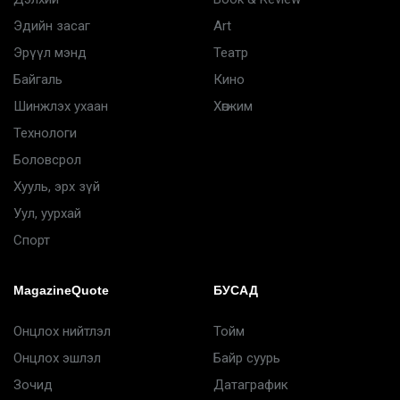
Эдийн засаг
Art
Эрүүл мэнд
Театр
Байгаль
Кино
Шинжлэх ухаан
Хөгжим
Технологи
Боловсрол
Хууль, эрх зүй
Уул, уурхай
Спорт
MagazineQuote
БУСАД
Онцлох нийтлэл
Тойм
Онцлох эшлэл
Байр суурь
Зочид
Датаграфик