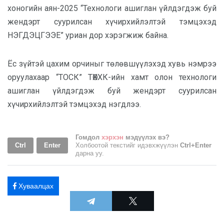
хоногийн аян-2025 “Технологи ашиглан үйлдэгдэж буй
жендэрт суурилсан хүчирхийлэлтэй тэмцэхэд
НЭГДЭЦГЭЭЕ” уриан дор хэрэгжиж байна.
Ёс зүйтэй цахим орчиныг төлөвшүүлэхэд хувь нэмрээ
оруулахаар “ТОСК” ТӨХХК-ийн хамт олон технологи
ашиглан үйлдэгдэж буй жендэрт суурилсан
хүчирхийлэлтэй тэмцэхэд нэгдлээ.
Гомдол
хэрхэн
мэдүүлэх вэ?
Ctrl
Enter
Холбоотой текстийг идэвхжүүлэн
Ctrl+Enter
дарна уу.
Хуваалцах