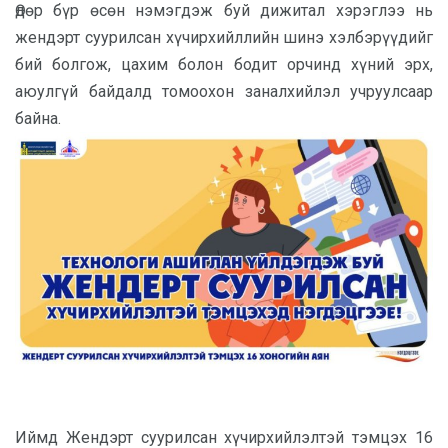
Өдөр бүр өсөн нэмэгдэж буй дижитал хэрэглээ нь
жендэрт суурилсан хүчирхийллийн шинэ хэлбэрүүдийг
бий болгож, цахим болон бодит орчинд хүний эрх,
аюулгүй байдалд томоохон заналхийлэл учруулсаар
байна.
Иймд Жендэрт суурилсан хүчирхийлэлтэй тэмцэх 16