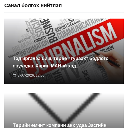
Санал болгох нийтлэл
Тэд иргэнээ биш, төрөө “тураах” бодлого
явуулдаг. Харин МАНай хэд...
3-07-2026, 12:00
Төрийн өмчит компани анх удаа Засгийн