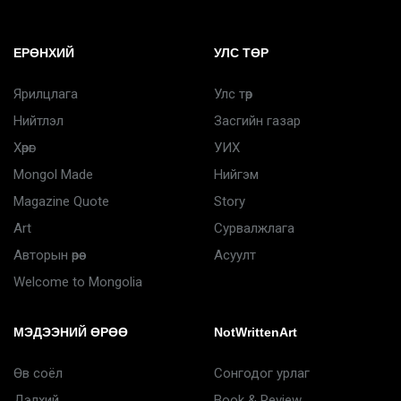
ЕРӨНХИЙ
УЛС ТӨР
Ярилцлага
Улс төр
Нийтлэл
Засгийн газар
Хөрөг
УИХ
Mongol Made
Нийгэм
Magazine Quote
Story
Art
Сурвалжлага
Авторын өрөө
Асуулт
Welcome to Mongolia
МЭДЭЭНИЙ ӨРӨӨ
NotWrittenArt
Өв соёл
Сонгодог урлаг
Дэлхий
Book & Review