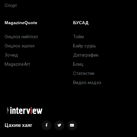
Спорт
MagazineQuote
БУСАД
Онцлох нийтлэл
Тойм
Онцлох эшлэл
Байр суурь
Зочид
Датаграфик
MagazineArt
Блиц
Статистик
Видео мэдээ
Цахим хаяг