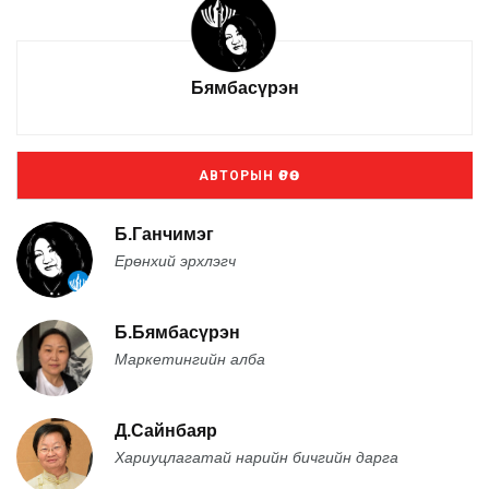
Бямбасүрэн
АВТОРЫН ӨРӨӨ
Б.Ганчимэг
Ерөнхий эрхлэгч
Б.Бямбасүрэн
Маркетингийн алба
Д.Сайнбаяр
Хариуцлагатай нарийн бичгийн дарга