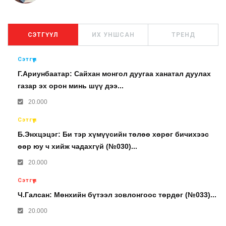
СЭТГҮҮЛ
ИХ УНШСАН
ТРЕНД
Сэтгүүл
Г.Ариунбаатар: Сайхан монгол дуугаа ханатал дуулах
газар эх орон минь шүү дээ...
20.000
Сэтгүүл
Б.Энхцэцэг: Би тэр хүмүүсийн төлөө хөрөг бичихээс
өөр юу ч хийж чадахгүй (№030)...
20.000
Сэтгүүл
Ч.Галсан: Мөнхийн бүтээл зовлонгоос төрдөг (№033)...
20.000