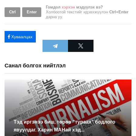
Гомдол
хэрхэн
мэдүүлэх вэ?
Ctrl
Enter
Холбоотой текстийг идэвхжүүлэн
Ctrl+Enter
дарна уу.
Хуваалцах
Санал болгох нийтлэл
Тэд иргэнээ биш, төрөө “тураах” бодлого
явуулдаг. Харин МАНай хэд...