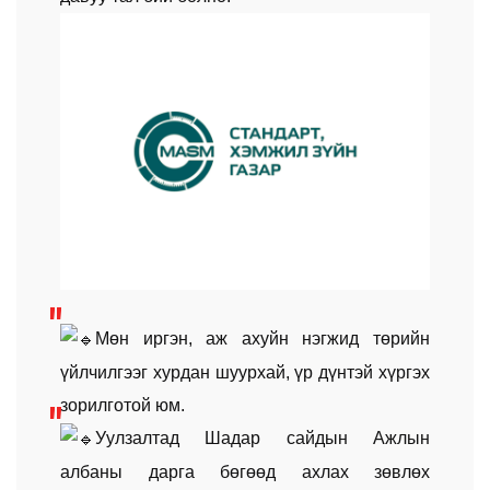
Мөн иргэн, аж ахуйн нэгжид төрийн
үйлчилгээг хурдан шуурхай, үр дүнтэй хүргэх
зорилготой юм.
Уулзалтад Шадар сайдын Ажлын
албаны дарга бөгөөд ахлах зөвлөх