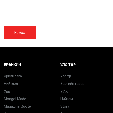
Нэмэх
ЕРӨНХИЙ
УЛС ТӨР
Ярилцлага
Улс төр
Нийтлэл
Засгийн газар
Хөрөг
УИХ
Mongol Made
Нийгэм
Magazine Quote
Story