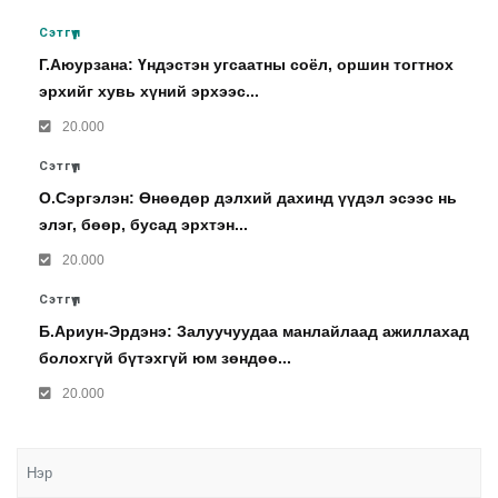
Сэтгүүл
Г.Аюурзана: Үндэстэн угсаатны соёл, оршин тогтнох
эрхийг хувь хүний эрхээс...
20.000
Сэтгүүл
О.Сэргэлэн: Өнөөдөр дэлхий дахинд үүдэл эсээс нь
элэг, бөөр, бусад эрхтэн...
20.000
Сэтгүүл
Б.Ариун-Эрдэнэ: Залуучуудаа манлайлаад ажиллахад
болохгүй бүтэхгүй юм зөндөө...
20.000