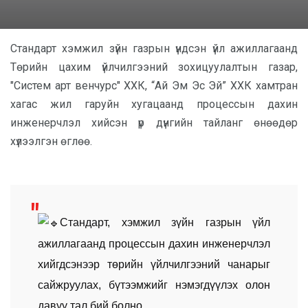
Стандарт хэмжил зүйн газрын үндсэн үйл ажиллагаанд
Төрийн цахим үйлчилгээний зохицуулалтын газар,
"Систем арт венчурс" ХХК, “Ай Эм Эс Эй” ХХК хамтран
хагас жил гаруйн хугацаанд процессын дахин
инженерчлэл хийсэн үр дүнгийн тайланг өнөөдөр
хүлээлгэн өглөө.
Стандарт, хэмжил зүйн газрын үйл
ажиллагаанд процессын дахин инженерчлэл
хийгдсэнээр төрийн үйлчилгээний чанарыг
сайжруулах, бүтээмжийг нэмэгдүүлэх олон
давуу тал бий болно.