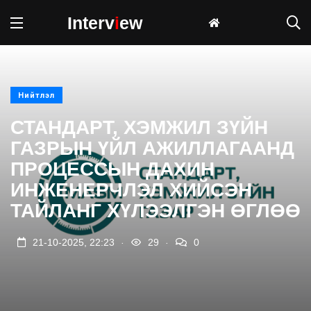
Interv
i
ew
Нийтлэл
СТАНДАРТ, ХЭМЖИЛ ЗҮЙН
ГАЗРЫН ҮЙЛ АЖИЛЛАГААНД
ПРОЦЕССЫН ДАХИН
ИНЖЕНЕРЧЛЭЛ ХИЙСЭН
ТАЙЛАНГ ХҮЛЭЭЛГЭН ӨГЛӨӨ
.
.
21-10-2025, 22:23
29
0