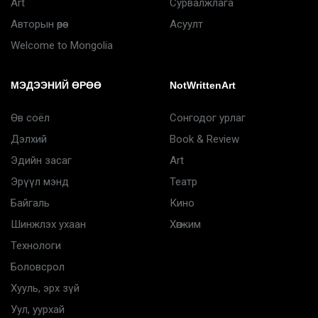
Art
Сурвалжлага
Авторын өрөө
Асуулт
Welcome to Mongolia
МЭДЭЭНИЙ ӨРӨӨ
NotWrittenArt
Өв соёл
Сонгодог урлаг
Дэлхий
Book & Review
Эдийн засаг
Art
Эрүүл мэнд
Театр
Байгаль
Кино
Шинжлэх ухаан
Хөгжим
Технологи
Боловсрол
Хууль, эрх зүй
Уул, уурхай