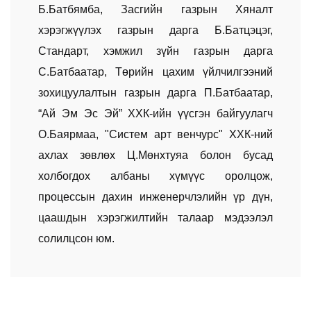
Б.Батбямба, Засгийн газрын Хяналт
хэрэгжүүлэх газрын дарга Б.Батцэцэг,
Стандарт, хэмжил зүйн газрын дарга
С.Батбаатар, Төрийн цахим үйлчилгээний
зохицуулалтын газрын дарга П.Батбаатар,
“Ай Эм Эс Эй” ХХК-ийн үүсгэн байгуулагч
О.Баярмаа, "Систем арт венчурс" ХХК-ний
ахлах зөвлөх Ц.Мөнхтуяа болон бусад
холбогдох албаны хүмүүс оролцож,
процессын дахин инженерчлэлийн үр дүн,
цаашдын хэрэгжилтийн талаар мэдээлэл
солилцсон юм.