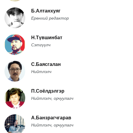
Б.Алтанхуяг
Ерөнхий редактор
Н.Түвшинбат
Сэтгүүлч
С.Баясгалан
Нийтлэлч
П.Соёлдэлгэр
Нийтлэлч, орчуулагч
А.Банзрагчгарав
Нийтлэлч, орчуулагч