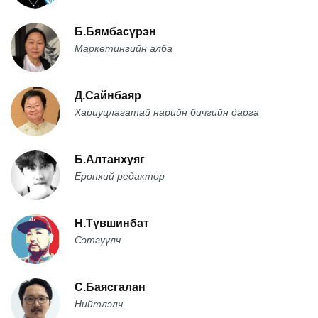
Б.Бямбасүрэн
Маркетингийн алба
Д.Сайнбаяр
Хариуцлагатай нарийн бичгийн дарга
Б.Алтанхуяг
Ерөнхий редактор
Н.Түвшинбат
Сэтгүүлч
С.Баясгалан
Нийтлэлч