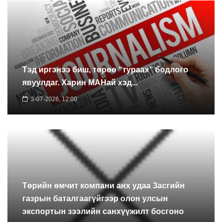
Тэд иргэнээ биш, төрөө “тураах” бодлого
явуулдаг. Харин МАНай хэд...
3-07-2026, 12:00
Төрийн өмчит компани анх удаа Засгийн
газрын баталгаагүйгээр олон улсын
экспортын зээлийн санхүүжилт босгоно