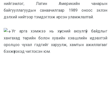
нийгэмлэг, Латин Америкийн чанарын
байгууллагуудын санаачилгаар 1989 оноос эхлэн
дэлхий нийтээр тэмдэглэж ирсэн уламжлалтай.
Уг арга хэмжээ нь хүнсний аюулгүй байдлыг
хангахад төрийн болон хувийн хэвшлийн идэвхтэй
оролцоо чухал гэдгийг харуулж, хамтын ажиллагааг
бэхжүүлэхэд чиглэсэн юм.