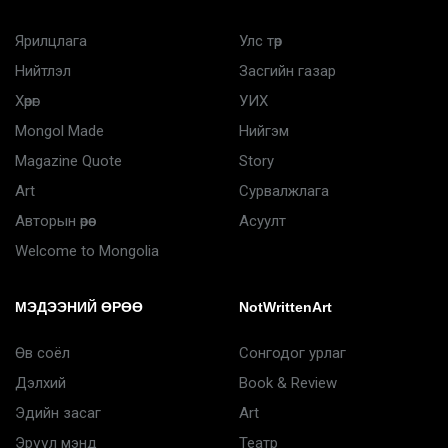
Ярилцлага
Улс төр
Нийтлэл
Засгийн газар
Хөрөг
УИХ
Mongol Made
Нийгэм
Magazine Quote
Story
Art
Сурвалжлага
Авторын өрөө
Асуулт
Welcome to Mongolia
МЭДЭЭНИЙ ӨРӨӨ
NotWrittenArt
Өв соёл
Сонгодог урлаг
Дэлхий
Book & Review
Эдийн засаг
Art
Эрүүл мэнд
Театр