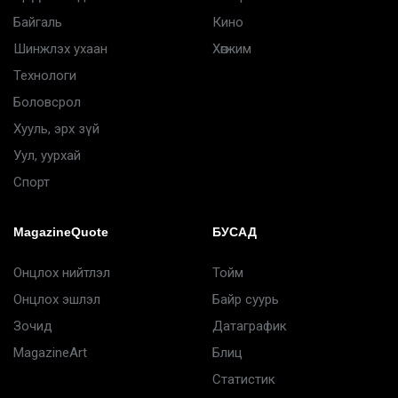
Байгаль
Кино
Шинжлэх ухаан
Хөгжим
Технологи
Боловсрол
Хууль, эрх зүй
Уул, уурхай
Спорт
MagazineQuote
БУСАД
Онцлох нийтлэл
Тойм
Онцлох эшлэл
Байр суурь
Зочид
Датаграфик
MagazineArt
Блиц
Статистик