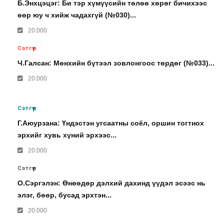
Б.Энхцэцэг: Би тэр хүмүүсийн төлөө хөрөг бичихээс
өөр юу ч хийж чадахгүй (№030)...
20.000
Сэтгүүл
Ч.Галсан: Мөнхийн бүтээл зовлонгоос төрдөг (№033)...
20.000
Сэтгүүл
Г.Аюурзана: Үндэстэн угсаатны соёл, оршин тогтнох
эрхийг хувь хүний эрхээс...
20.000
Сэтгүүл
О.Сэргэлэн: Өнөөдөр дэлхий дахинд үүдэл эсээс нь
элэг, бөөр, бусад эрхтэн...
20.000