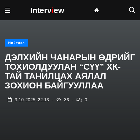
Interv
i
ew
Нийтлэл
ДЭЛХИЙН ЧАНАРЫН ӨДРИЙГ
ТОХИОЛДУУЛАН “СҮҮ” ХК-
ТАЙ ТАНИЛЦАХ АЯЛАЛ
ЗОХИОН БАЙГУУЛЛАА
.
.
3-10-2025, 22:13
36
0