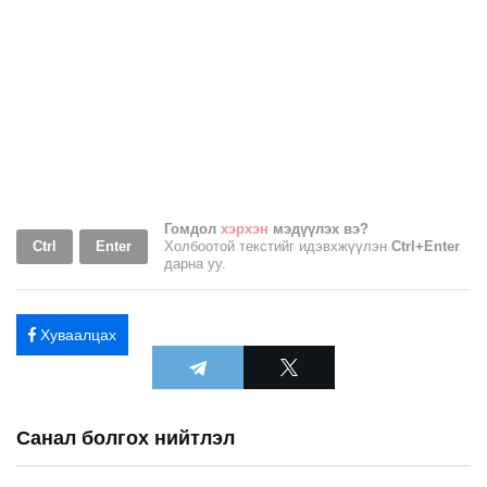
Гомдол
хэрхэн
мэдүүлэх вэ?
Ctrl
Enter
Холбоотой текстийг идэвхжүүлэн
Ctrl+Enter
дарна уу.
Хуваалцах
Санал болгох нийтлэл