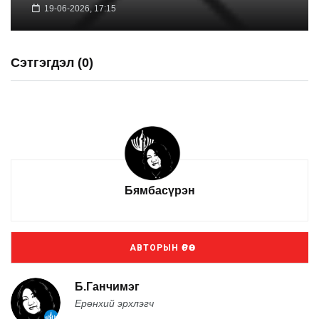
19-06-2026, 17:15
Сэтгэгдэл (0)
Бямбасүрэн
АВТОРЫН ӨРӨӨ
Б.Ганчимэг
Ерөнхий эрхлэгч