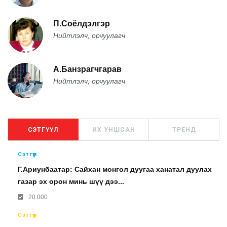
П.Соёлдэлгэр
Нийтлэлч, орчуулагч
А.Банзрагчгарав
Нийтлэлч, орчуулагч
СЭТГҮҮЛ
ИХ УНШСАН
ТРЕНД
Сэтгүүл
Г.Ариунбаатар: Сайхан монгол дуугаа ханатал дуулах
газар эх орон минь шүү дээ...
20.000
Сэтгүүл