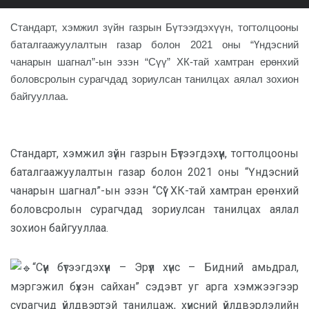
Стандарт, хэмжил зүйн газрын Бүтээгдэхүүн, тогтолцооны
баталгаажуулалтын газар болон 2021 оны “Үндэсний
чанарын шагнал”-ын эзэн “Сүү” ХК-тай хамтран ерөнхий
боловсролын сурагчдад зориулсан танилцах аялал зохион
байгууллаа.
Стандарт, хэмжил зүйн газрын Бүтээгдэхүүн, тогтолцооны
баталгаажуулалтын газар болон 2021 оны “Үндэсний
чанарын шагнал”-ын эзэн “Сүү” ХК-тай хамтран ерөнхий
боловсролын сурагчдад зориулсан танилцах аялал
зохион байгууллаа.
“Сүүн бүтээгдэхүүн – Эрүүл хүнс – Бидний амьдрал,
мэргэжил бүхэн сайхан” сэдэвт уг арга хэмжээгээр
сурагчид үйлдвэртэй танилцаж, хүнсний үйлдвэрлэлийн