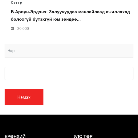
Сэтгүүл
Б.Ариун-Эрдэнэ: Залуучуудаа манлайлаад ажиллахад
болохгүй бүтэхгүй юм зөндөө...
20.000
Нэмэх
ЕРӨНХИЙ
УЛС ТӨР