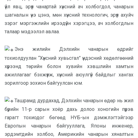
үйл явц, эрүүл чанартай хүнсний ач холбогдол, чанарын
шагналын үнэ цэнэ, мөн хүнсний технологич, эрүүл ахуйч
зэрэг мэргэжлийн ирээдүйн хэрэгцээ, ач холбогдлын
талаар мэдээлэл авлаа.
Энэ жилийн Дэлхийн чанарын өдрийг
тохиолдуулан “Хүнсний хувьсгал” үндэсний хөдөлгөөний
хүрээнд төрийн болон хувийн хэвшлийн хамтын
ажиллагааг бэхжүүлж, хүнсний аюулгүй байдлыг хангах
зорилгоор зохион байгуулсан юм.
Ташрамд дурдахад, Дэлхийн чанарын өдөр нь жил
бүрийн 11-р сарын хоёр дахь долоо хоногийн пүрэв
гарагт тохиодог бөгөөд НҮБ-ын дэмжлэгтэйгээр
Европын чанарын байгууллага, Японы инженер,
эрдэмтдийн холбоо, Америкийн чанарын хяналтын