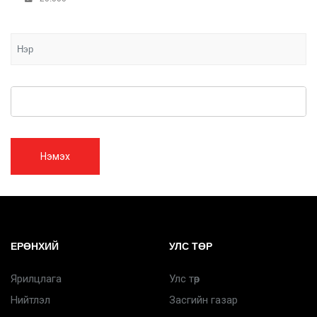
Нэмэх
ЕРӨНХИЙ
УЛС ТӨР
Ярилцлага
Улс төр
Нийтлэл
Засгийн газар