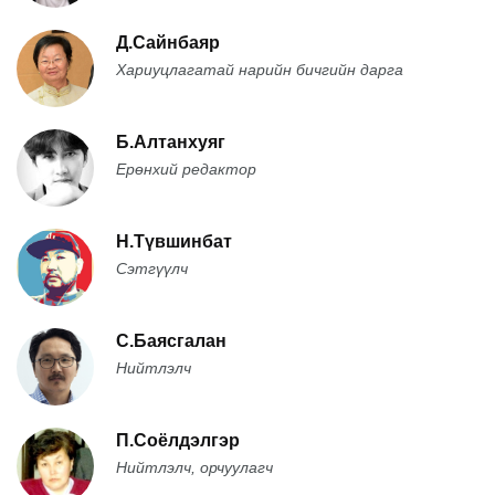
Д.Сайнбаяр
Хариуцлагатай нарийн бичгийн дарга
Б.Алтанхуяг
Ерөнхий редактор
Н.Түвшинбат
Сэтгүүлч
С.Баясгалан
Нийтлэлч
П.Соёлдэлгэр
Нийтлэлч, орчуулагч