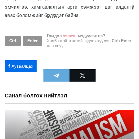
эмчилгээ, хамгаалалтын арга хэмжээг цаг алдалгүй
авах боломжийг бүрдүүлдэг байна.
Гомдол
хэрхэн
мэдүүлэх вэ?
Ctrl
Enter
Холбоотой текстийг идэвхжүүлэн
Ctrl+Enter
дарна уу.
Хуваалцах
Санал болгох нийтлэл