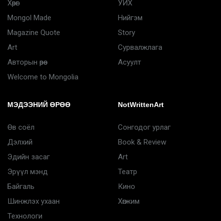
Хөрөг
УИХ
Mongol Made
Нийгэм
Magazine Quote
Story
Art
Сурвалжлага
Авторын өрөө
Асуулт
Welcome to Mongolia
МЭДЭЭНИЙ ӨРӨӨ
NotWrittenArt
Өв соёл
Сонгодог урлаг
Дэлхий
Book & Review
Эдийн засаг
Art
Эрүүл мэнд
Театр
Байгаль
Кино
Шинжлэх ухаан
Хөгжим
Технологи