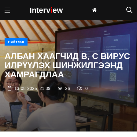
Interv
i
ew
Нийтлэл
АЛБАН ХААГЧИД B, С ВИРУС
ИЛРҮҮЛЭХ ШИНЖИЛГЭЭНД
ХАМРАГДЛАА
.
.
13-08-2025, 21:39
26
0