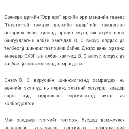
Баянзүрх дүүргийн "Эрүүл өрх" өрхийн эрүүл мэндийн төвөөс
"Гепатиттай тэмцэх дэлхийн өдөр"-ийг тэмдэглэн
өнгөрүүлэх аяны хүрээнд оршин суугч, аж ахуйн нэгж
байгууллагын албан хаагчдад В, С вирус илрүүлэх үнэ
төлбөргүй шинжилгээг хийж байна. Дээрх аяны хүрээнд
өнөөдөр СХЗГ-ын албан хаагчид В, С вирус илрүүлэх үнэ
төлбөргүй шинжилгээнд хамрагдлаа.
Энэхүү B, C вирусийн шинжилгээнд хамрагдах нь
өвчнийг эхэн үед нь илрүүлж, элэгний хатуурал, хавдар
зэрэг хүнд хүндрэлээс сэргийлэхэд чухал ач
холбогдолтой.
Мөн халдвар тээгчийг тогтоож, бусдад дамжуулах
эрсдэлээс урьдчилан сэргийлэх, шаардлагатай