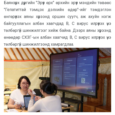
Баянзүрх дүүргийн "Эрүүл өрх" өрхийн эрүүл мэндийн төвөөс
"Гепатиттай тэмцэх дэлхийн өдөр"-ийг тэмдэглэн
өнгөрүүлэх аяны хүрээнд оршин суугч, аж ахуйн нэгж
байгууллагын албан хаагчдад В, С вирус илрүүлэх үнэ
төлбөргүй шинжилгээг хийж байна. Дээрх аяны хүрээнд
өнөөдөр СХЗГ-ын албан хаагчид В, С вирус илрүүлэх үнэ
төлбөргүй шинжилгээнд хамрагдлаа.