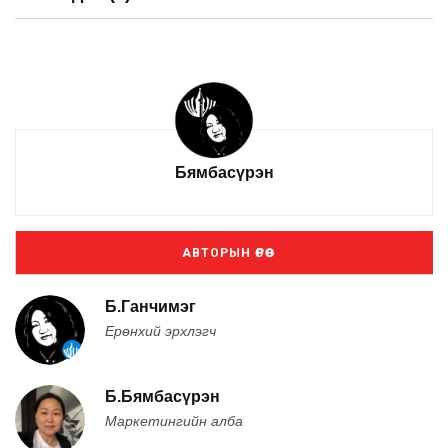
Бямбасүрэн
АВТОРЫН ӨРӨӨ
Б.Ганчимэг
Ерөнхий эрхлэгч
Б.Бямбасүрэн
Маркетингийн алба