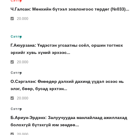
Сэтгүүл
Ч.Галсан: Мөнхийн бүтээл зовлонгоос төрдөг (№033)...
20.000
Сэтгүүл
Г.Аюурзана: Үндэстэн угсаатны соёл, оршин тогтнох
эрхийг хувь хүний эрхээс...
20.000
Сэтгүүл
О.Сэргэлэн: Өнөөдөр дэлхий дахинд үүдэл эсээс нь
элэг, бөөр, бусад эрхтэн...
20.000
Сэтгүүл
Б.Ариун-Эрдэнэ: Залуучуудаа манлайлаад ажиллахад
болохгүй бүтэхгүй юм зөндөө...
20.000