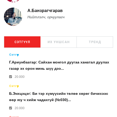
А.Банзрагчгарав
Нийтлэлч, орчуулагч
СЭТГҮҮЛ
ИХ УНШСАН
ТРЕНД
Сэтгүүл
Г.Ариунбаатар: Сайхан монгол дуугаа ханатал дуулах
газар эх орон минь шүү дээ...
20.000
Сэтгүүл
Б.Энхцэцэг: Би тэр хүмүүсийн төлөө хөрөг бичихээс
өөр юу ч хийж чадахгүй (№030)...
20.000