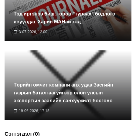
Тэд иргэнээ биш, төрөө “тураах” бодлого
явуулдаг. Харин МАНай хэд...
3-07-2026, 12:00
Төрийн өмчит компани анх удаа Засгийн
газрын баталгаагүйгээр олон улсын
экспортын зээлийн санхүүжилт босгоно
19-06-2026, 17:15
Сэтгэгдэл (0)