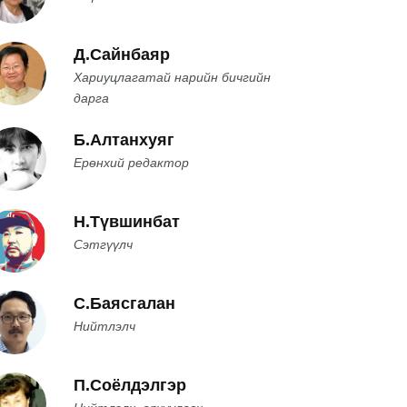
Д.Сайнбаяр
Хариуцлагатай нарийн бичгийн
дарга
Б.Алтанхуяг
Ерөнхий редактор
Н.Түвшинбат
Сэтгүүлч
С.Баясгалан
Нийтлэлч
П.Соёлдэлгэр