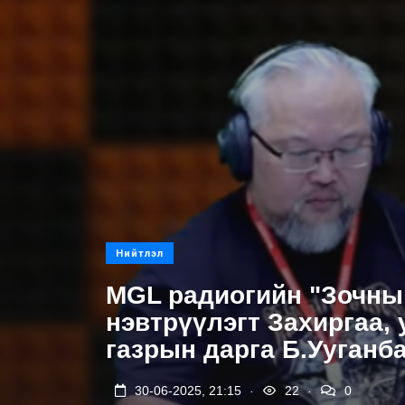
Нийтлэл
MGL радиогийн "Зочны
нэвтрүүлэгт Захиргаа,
газрын дарга Б.Ууганб
.
.
30-06-2025, 21:15
22
0