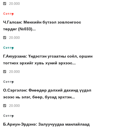
20.000
Сэтгүүл
Ч.Галсан: Мөнхийн бүтээл зовлонгоос
төрдөг (№033)...
20.000
Сэтгүүл
Г.Аюурзана: Үндэстэн угсаатны соёл, оршин
тогтнох эрхийг хувь хүний эрхээс...
20.000
Сэтгүүл
О.Сэргэлэн: Өнөөдөр дэлхий дахинд үүдэл
эсээс нь элэг, бөөр, бусад эрхтэн...
20.000
Сэтгүүл
Б.Ариун-Эрдэнэ: Залуучуудаа манлайлаад