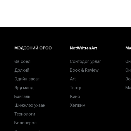
МЭДЭЭНИЙ ӨРӨӨ
NotWrittenArt
Ma
Өв соёл
Сонгодог урлаг
Он
Дэлхий
Book & Review
Он
Эдийн засаг
Art
Зо
Эрүүл мэнд
Театр
Ma
Байгаль
Кино
Шинжлэх ухаан
Хөгжим
Технологи
Боловсрол