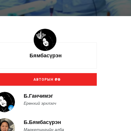
Бямбасүрэн
АВТОРЫН ӨРӨӨ
Б.Ганчимэг
Ерөнхий эрхлэгч
Б.Бямбасүрэн
Маркетингийн алба