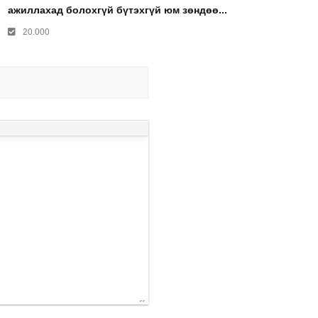
ажиллахад болохгүй бүтэхгүй юм зөндөө...
20.000