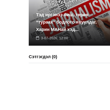
Тэд иргэнээ биш, төрөө
“тураах” бодлого явуулдаг.
Харин МАНай хэд...
3-07-2026, 12:00
Сэтгэгдэл (0)