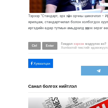
Тэрээр "Стандарт, эрх зүйн орчны шинэчлэл – 
ярилцаж, стандартчилал болон холбогдох хууль, 
иргэдийн өдөр тутмын амьдралд үзүүлэх эерэг өө
Гомдол
хэрхэн
мэдүүлэх вэ?
Ctrl
Enter
Холбоотой текстийг идэвхжүү
Хуваалцах
Санал болгох нийтлэл