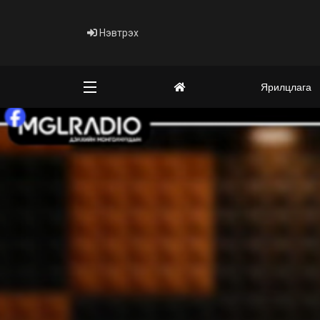
Нэвтрэх
Ярилцлага