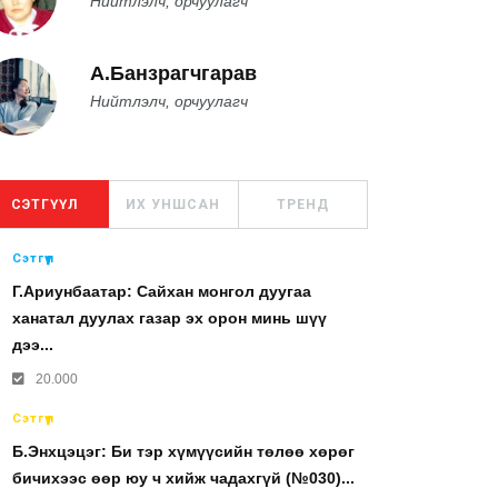
Нийтлэлч, орчуулагч
А.Банзрагчгарав
Нийтлэлч, орчуулагч
СЭТГҮҮЛ
ИХ УНШСАН
ТРЕНД
Сэтгүүл
Г.Ариунбаатар: Сайхан монгол дуугаа
ханатал дуулах газар эх орон минь шүү
дээ...
20.000
Сэтгүүл
Б.Энхцэцэг: Би тэр хүмүүсийн төлөө хөрөг
бичихээс өөр юу ч хийж чадахгүй (№030)...