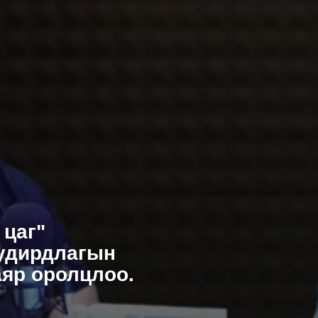
 цаг"
 удирдлагын
аяр оролцлоо.