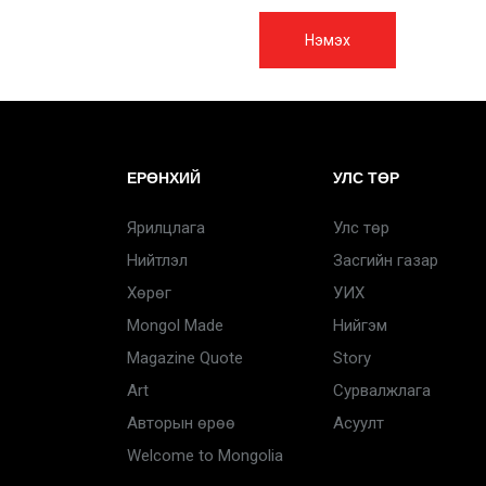
Нэмэх
ЕРӨНХИЙ
УЛС ТӨР
Ярилцлага
Улс төр
Нийтлэл
Засгийн газар
Хөрөг
УИХ
Mongol Made
Нийгэм
Magazine Quote
Story
Art
Сурвалжлага
Авторын өрөө
Асуулт
Welcome to Mongolia