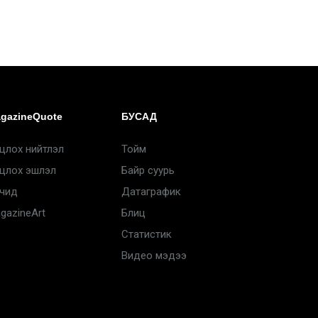
gazineQuote
БУСАД
цлох нийтлэл
Тойм
цлох эшлэл
Байр суурь
чид
Датаграфик
gazineArt
Блиц
Статистик
Видео мэдээ