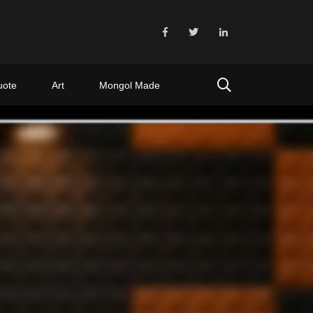
uote
Art
Mongol Made