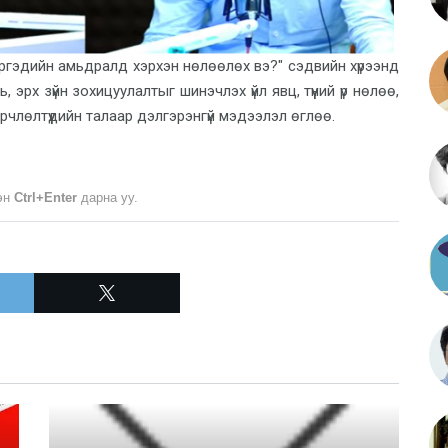
Иргэдийн амьдралд хэрхэн нөлөөлөх вэ?" сэдвийн хүрээнд
эрх зүйн зохицуулалтыг шинэчлэх үйл явц, түүний үр нөлөө,
рчлөлтүүдийн талаар дэлгэрэнгүй мэдээлэл өглөө.
лэн
Ctrl+Enter
дарна уу.