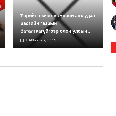
Төрийн өмчит компани анх удаа
Засгийн газрын
баталгаагүйгээр олон улсын
экспортын зээлийн санхүүжилт
19-06-2026, 17:15
босгоно