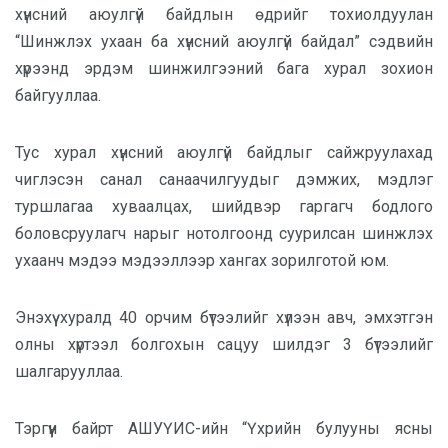
хүнсний аюулгүй байдлын өдрийг тохиолдуулан
“Шинжлэх ухаан ба хүнсний аюулгүй байдал” сэдвийн
хүрээнд эрдэм шинжилгээний бага хурал зохион
байгууллаа.
Тус хурал хүнсний аюулгүй байдлыг сайжруулахад
чиглэсэн санал санаачилгуудыг дэмжих, мэдлэг
туршлагаа хуваалцах, шийдвэр гаргагч бодлого
боловсруулагч нарыг нотолгоонд суурилсан шинжлэх
ухаанч мэдээ мэдээллээр хангах зорилготой юм.
Энэхүү хуралд 40 орчим бүтээлийг хүлээн авч, эмхэтгэн
олны хүртээл болгохын сацуу шилдэг 3 бүтээлийг
шалгарууллаа.
Тэргүүн байрт АШУҮИС-ийн “Үхрийн булууны ясны