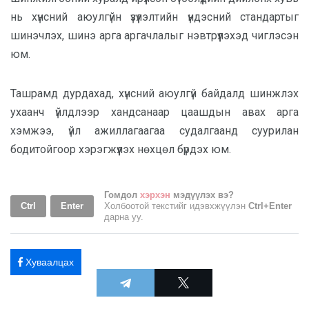
нь хүнсний аюулгүйн үзүүлэлтийн үндэсний стандартыг
шинэчлэх, шинэ арга аргачлалыг нэвтрүүлэхэд чиглэсэн
юм.
Ташрамд дурдахад, хүнсний аюулгүй байдалд шинжлэх
ухаанч үйлдлээр хандсанаар цаашдын авах арга
хэмжээ, үйл ажиллагаагаа судалгаанд суурилан
бодитойгоор хэрэгжүүлэх нөхцөл бүрдэх юм.
Гомдол
хэрхэн
мэдүүлэх вэ?
Ctrl
Enter
Холбоотой текстийг идэвхжүүлэн
Ctrl+Enter
дарна уу.
Хуваалцах