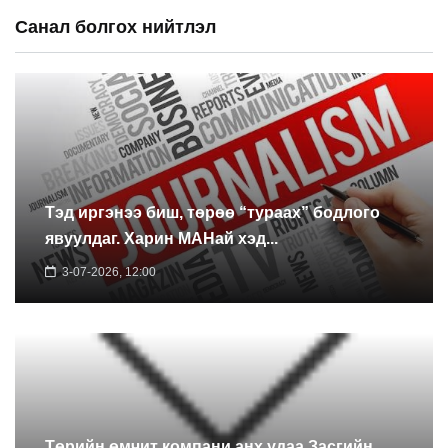
Санал болгох нийтлэл
Тэд иргэнээ биш, төрөө “тураах” бодлого
явуулдаг. Харин МАНай хэд...
3-07-2026, 12:00
Төрийн өмчит компани анх удаа Засгийн