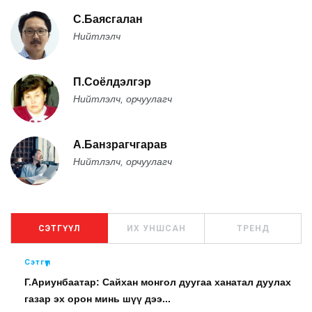
С.Баясгалан
Нийтлэлч
П.Соёлдэлгэр
Нийтлэлч, орчуулагч
А.Банзрагчгарав
Нийтлэлч, орчуулагч
СЭТГҮҮЛ
ИХ УНШСАН
ТРЕНД
Сэтгүүл
Г.Ариунбаатар: Сайхан монгол дуугаа ханатал дуулах
газар эх орон минь шүү дээ...