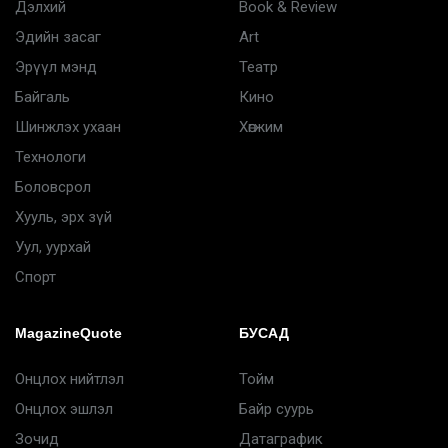
Дэлхий
Book & Review
Эдийн засаг
Art
Эрүүл мэнд
Театр
Байгаль
Кино
Шинжлэх ухаан
Хөгжим
Технологи
Боловсрол
Хууль, эрх зүй
Уул, уурхай
Спорт
MagazineQuote
БУСАД
Онцлох нийтлэл
Тойм
Онцлох эшлэл
Байр суурь
Зочид
Датаграфик