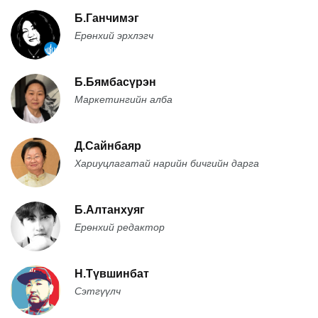
Б.Ганчимэг
Ерөнхий эрхлэгч
Б.Бямбасүрэн
Маркетингийн алба
Д.Сайнбаяр
Хариуцлагатай нарийн бичгийн дарга
Б.Алтанхуяг
Ерөнхий редактор
Н.Түвшинбат
Сэтгүүлч