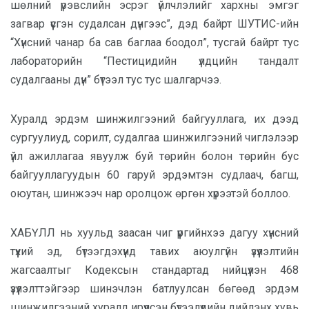
шөлний үрэвслийн эсрэг үйлчлэлийг хархны эмгэг
загвар үүсгэн судалсан дүнгээс”, дэд байрт ШУТИС-ийн
“Хүнсний чанар ба сав баглаа боодол”, тусгай байрт тус
лабораторийн “Пестицидийн үлдцийн тандалт
судалгааны дүн” бүтээл тус тус шалгарчээ.
Хуралд эрдэм шинжилгээний байгууллага, их дээд
сургуулиуд, сорилт, судалгаа шинжилгээний чиглэлээр
үйл ажиллагаа явуулж буй төрийн болон төрийн бус
байгууллагуудын 60 гаруй эрдэмтэн судлаач, багш,
оюутан, шинжээч нар оролцож өргөн хүрээтэй боллоо.
ХАБҮЛЛ нь хуульд заасан чиг үүргийнхээ дагуу хүнсний
түүхий эд, бүтээгдэхүүнд тавих аюулгүйн үзүүлэлтийн
жагсаалтыг Кодексын стандартад нийцүүлэн 468
үзүүлэлттэйгээр шинэчлэн батлуулсан бөгөөд эрдэм
шинжилгээний хуралд ирүүлсэн бүтээлүүдийн дийлэнх хувь