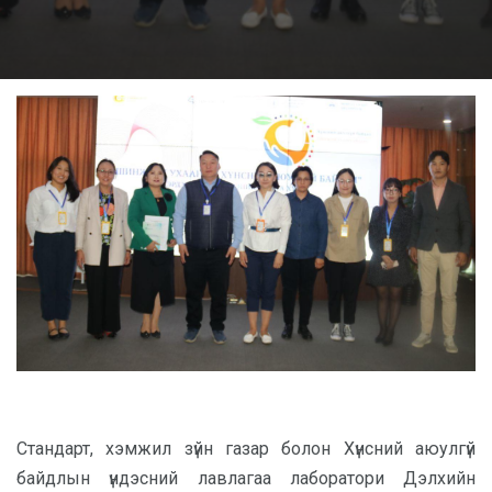
Стандарт, хэмжил зүйн газар болон Хүнсний аюулгүй
байдлын үндэсний лавлагаа лаборатори Дэлхийн