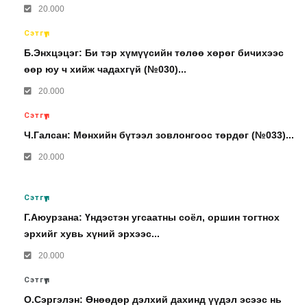
20.000
Сэтгүүл
Б.Энхцэцэг: Би тэр хүмүүсийн төлөө хөрөг бичихээс
өөр юу ч хийж чадахгүй (№030)...
20.000
Сэтгүүл
Ч.Галсан: Мөнхийн бүтээл зовлонгоос төрдөг (№033)...
20.000
Сэтгүүл
Г.Аюурзана: Үндэстэн угсаатны соёл, оршин тогтнох
эрхийг хувь хүний эрхээс...
20.000
Сэтгүүл
О.Сэргэлэн: Өнөөдөр дэлхий дахинд үүдэл эсээс нь