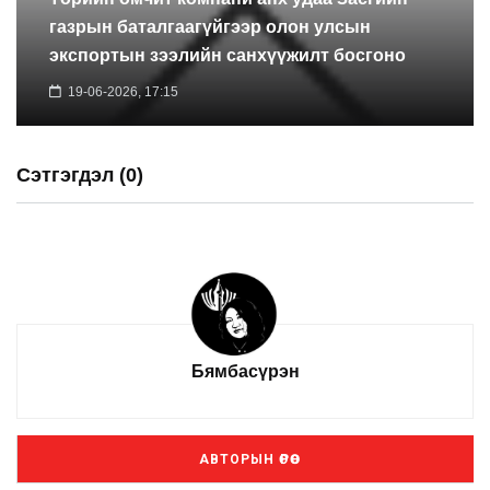
газрын баталгаагүйгээр олон улсын
экспортын зээлийн санхүүжилт босгоно
19-06-2026, 17:15
Сэтгэгдэл (0)
Бямбасүрэн
АВТОРЫН ӨРӨӨ