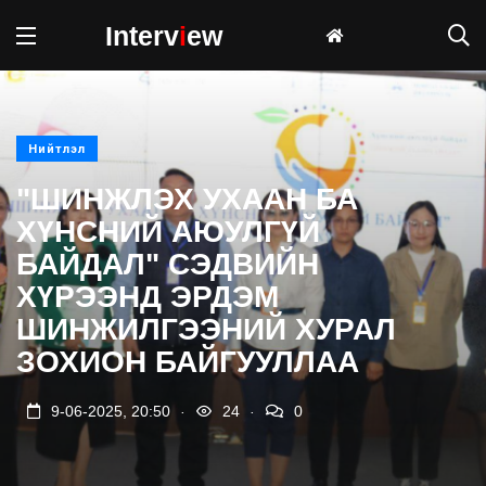
Interv
i
ew
Нийтлэл
"ШИНЖЛЭХ УХААН БА
ХҮНСНИЙ АЮУЛГҮЙ
БАЙДАЛ" СЭДВИЙН
ХҮРЭЭНД ЭРДЭМ
ШИНЖИЛГЭЭНИЙ ХУРАЛ
ЗОХИОН БАЙГУУЛЛАА
.
.
9-06-2025, 20:50
24
0