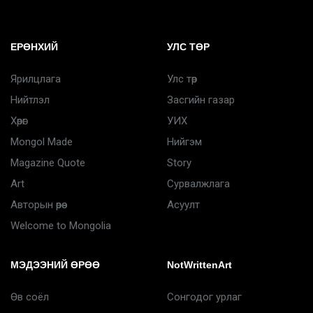
ЕРӨНХИЙ
УЛС ТӨР
Ярилцлага
Улс төр
Нийтлэл
Засгийн газар
Хөрөг
УИХ
Mongol Made
Нийгэм
Magazine Quote
Story
Art
Сурвалжлага
Авторын өрөө
Асуулт
Welcome to Mongolia
МЭДЭЭНИЙ ӨРӨӨ
NotWrittenArt
Өв соёл
Сонгодог урлаг