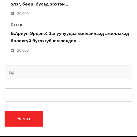
элэг, бөөр, бусад эрхтэн...
20.000
Сэтгүүл
Б.Ариун-Эрдэнэ: Залуучуудаа манлайлаад ажиллахад
болохгүй бүтэхгүй юм зөндөө...
20.000
Нэмэх