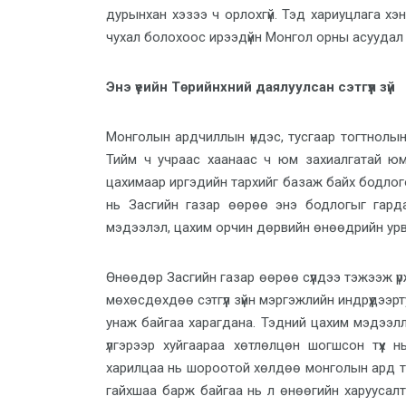
дурынхан хэзээ ч орлохгүй. Тэд хариуцлага хэ
чухал болохоос ирээдүйн Монгол орны асуудал нэ
Энэ үеийн Төрийнхний даялуулсан сэтгүүл зүй
Монголын ардчиллын үндэс, тусгаар тогтнолын
Тийм ч учраас хаанаас ч юм захиалгатай ю
цахимаар иргэдийн тархийг базаж байх бодлог
нь Засгийн газар өөрөө энэ бодлогыг гардан
мэдээлэл, цахим орчин дөрвийн өнөөдрийн урву
Өнөөдөр Засгийн газар өөрөө сүүлдээ тэжээж үр
мөхөсдөхдөө сэтгүүл зүйн мэргэжлийн индрүүдээ
унаж байгаа харагдана. Тэдний цахим мэдээл
үлгэрээр хуйгаараа хөтлөлцөн шогшсон түүх
харилцаа нь шороотой хөлдөө монголын ард түм
гайхшаа барж байгаа нь л өнөөгийн харуусалт