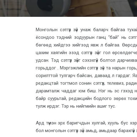
Монголын сэтгүүл зүй унаж баларч байгаа тух
ёсондоо тэдний зодуурын ганц “бай” нь сэтгү
бөгөөд хийдгээ хийгээд явж л байгаа. Өөрс
цахим хаягийн эзэд сэтгүүл зүйг гол өрсөлдөгч
удсан. Тэд сэтгүүл зүйг сэхэхгүй болтол дарч
горьддог . Мэргэжлийн сэтгүүл зүй та нарын горьд
сорилттой тулгарч байсан, даваад л гардаг. Яа
редакцтай тогтмол сонин сэтгүүл, телевиз, радио
дарамталж чаддаг юм биш. Нэг нь эс гэхэд н
байр суурьтай, редакцийн бодлого зөрөх тохи
тулж ирдэг. Тэр нь нийгмийн ашиг тус.
Ард түмэн эрх баригчдын хулгай, хууль бус хэ
бол монголын сэтгүүл зүй амьд, амьдаар барахг