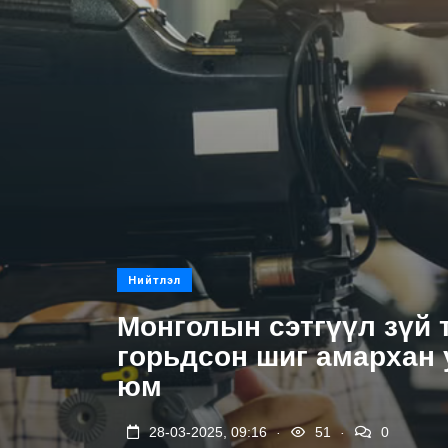
Нийтлэл
Монголын сэтгүүл зүй 
горьдсон шиг амархан 
юм
.
.
28-03-2025, 09:16
51
0