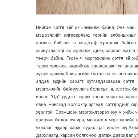
Нийгэм сэтгүүл зүйг их шүүмжилж байна. Энэ ма
мэдээллийг ялгаварлаж, төрийн албаныхныг 
эргүүтэж байгааг ч мэдэхгүй зүхэлдэж байга
хариуцлагагүй эх сурвалж дүүрэн, хараал жат
төөрч байна. Гэсэн ч мэргэжлийн сэтгүүл зүй х
тусам эрүүлжиж, өөрийгөө засварлаж тунгалагш
хүчтэй оршиж байгаагийн баталгаа нь энэ их шү
элдэв эрүүгийн хэрэгт хутгалдахаараа сэтгү
мэргэжлийн байгууллага болохыг нь илтгэж байд
ирсэн “Од”-уудын зарим хэсэг мэргэжлээрээ
явна. Чингээд зогсохгүй эргээд сэтгүүлчдийг х
хүсэлтэй. Эзэмшсэн мэргэжлээрээ юу ч хийж ч
эрэлчин болон хувирч, мөнөөх л мэргэжлийн са
ухаалаг нүдээр харж сурах цаг ирсэн шүү. Ух
дархлаагүй, харсан болгоноо дагаж давхидаг ул с