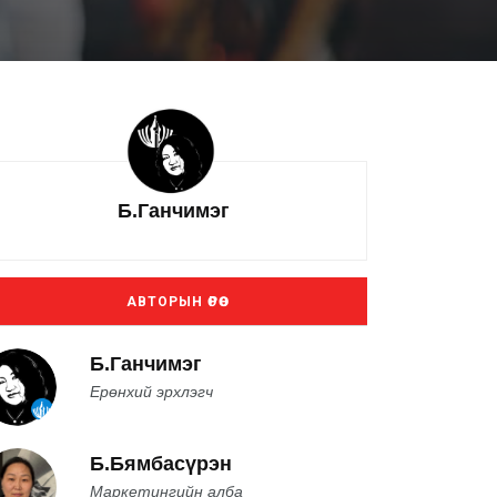
Б.Ганчимэг
АВТОРЫН ӨРӨӨ
Б.Ганчимэг
Ерөнхий эрхлэгч
Б.Бямбасүрэн
Маркетингийн алба