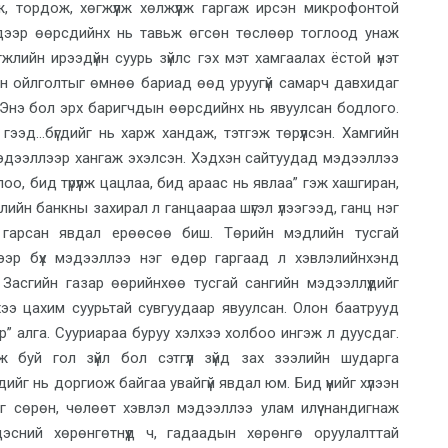
ж, тордож, хөгжүүлж хөлжүүлж гаргаж ирсэн микрофонтой
 дээр өөрсдийнх нь тавьж өгсөн төслөөр тоглоод унаж
жлийн ирээдүйн суурь зүйлс гэх мэт хамгаалах ёстой үнэт
цгэн ойлголтыг өмнөө бариад өөд уруугүй самарч давхидаг
Энэ бол эрх баригчдын өөрсдийнх нь явуулсан бодлого.
гээд...бүгдийг нь харж хандаж, тэтгэж төрүүлсэн. Хамгийн
эдээллээр хангаж эхэлсэн. Хэдхэн сайтуудад мэдээллээ
лоо, бид түрүүлж цацлаа, бид араас нь явлаа” гэж хашгиран,
лийн банкны захирал л ганцаараа шүгэл үлээгээд, ганц нэг
 гарсан явдал ерөөсөө биш. Төрийн мэдлийн тусгай
гээр бүх мэдээллээ нэг өдөр гаргаад л хэвлэлийнхэнд
Засгийн газар өөрийнхөө тусгай сангийн мэдээллүүдийг
хээ цахим суурьтай сувгуудаар явуулсан. Олон баатрууд
р” алга. Сууриараа буруу хэлхээ холбоо ингэж л дуусдаг.
буй гол зүйл бол сэтгүүл зүйд зах зээлийн шударга
дийг нь доргиож байгаа увайгүй явдал юм. Бид үүнийг хүлээн
г сөрөн, чөлөөт хэвлэл мэдээллээ улам илүү нандигнаж
сний хөрөнгөтнүүд ч, гадаадын хөрөнгө оруулалттай