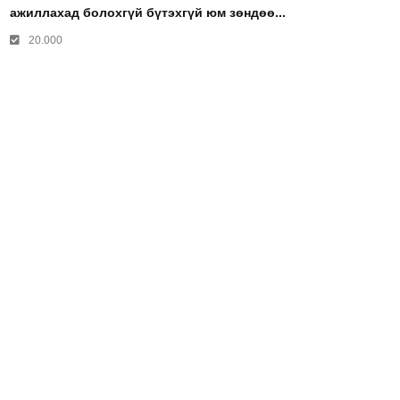
ажиллахад болохгүй бүтэхгүй юм зөндөө...
20.000