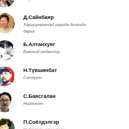
Д.Сайнбаяр
Хариуцлагатай нарийн бичгийн
дарга
Б.Алтанхуяг
Ерөнхий редактор
Н.Түвшинбат
Сэтгүүлч
С.Баясгалан
Нийтлэлч
П.Соёлдэлгэр