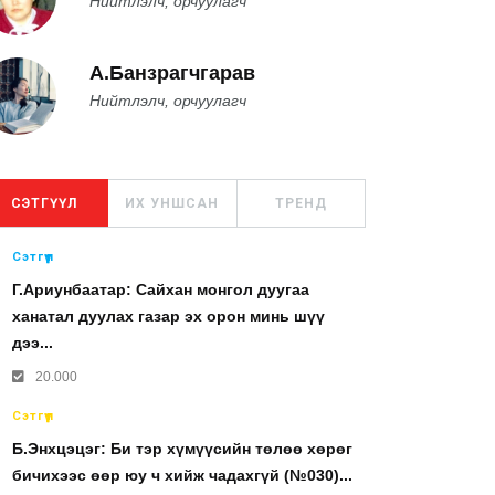
Нийтлэлч, орчуулагч
А.Банзрагчгарав
Нийтлэлч, орчуулагч
СЭТГҮҮЛ
ИХ УНШСАН
ТРЕНД
Сэтгүүл
Г.Ариунбаатар: Сайхан монгол дуугаа
ханатал дуулах газар эх орон минь шүү
дээ...
20.000
Сэтгүүл
Б.Энхцэцэг: Би тэр хүмүүсийн төлөө хөрөг
бичихээс өөр юу ч хийж чадахгүй (№030)...