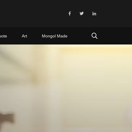
uote
Art
Mongol Made