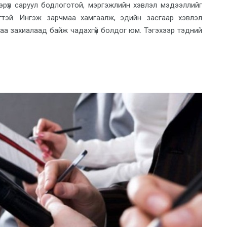
 эрүүл саруул бодлоготой, мэргэжлийн хэвлэл мэдээллийг
рэгтэй. Ингэж зарчмаа хамгаалж, эдийн засгаар хэвлэл
гаа захиалаад байж чадахгүй болдог юм. Тэгэхээр тэдний