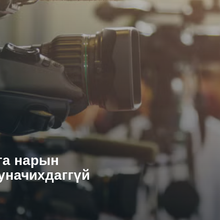
та нарын
уначихдаггүй