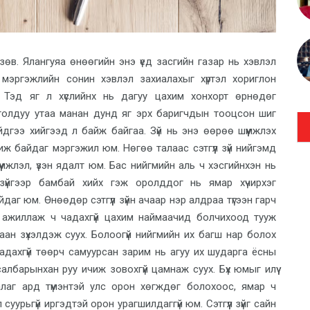
ш зөв. Ялангуяа өнөөгийн энэ үед засгийн газар нь хэвлэл
мэргэжлийн сонин хэвлэл захиалахыг хүртэл хориглон
а. Тэд яг л хүслийнх нь дагуу цахим хонхорт өрнөдөг
га голдуу утаа манан дунд яг эрх баригчдын тооцсон шиг
ийдгээ хийгээд л байж байгаа. Зүй нь энэ өөрөө шүүмжлэх
иж байдаг мэргэжил юм. Нөгөө талаас сэтгүүл зүй нийгэмд
үмжлэл, үзэн ядалт юм. Бас нийгмийн аль ч хэсгийнхэн нь
үл зүйгээр бамбай хийх гэж оролддог нь ямар хүчирхэг
аг юм. Өнөөдөр сэтгүүл зүйн ачаар нэр алдраа түгээн гарч
 ажиллаж ч чадахгүй цахим наймаачид болчихоод тууж
араан зүхэлдэж суух. Болоогүй нийгмийн их багш нар болох
адахгүй төөрч самуурсан зарим нь агуу их шударга ёсны
лбарынхан руу ичиж зовохгүй цамнаж суух. Бүх юмыг илүү
аалаг ард түмэнтэй улс орон хөгждөг болохоос, ямар ч
уурьгүй иргэдтэй орон урагшилдаггүй юм. Сэтгүүл зүйг сайн