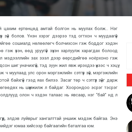
ай цахим ертөнцөд амтай болгон нь муулах болж... Нэг
үл зүй болов. Үнэн хэрэг дээрээ тэд огтхон ч муудаагүй
дийгөө сошиалд нөлөөлөгч болчихсон гэж боддог хэдэн
өө гэж үзэн, өөд уруугүй зүхэн харлуулж харагдах болоод
ихвал мэдээллийн зах зээл дээр өөрсдийгөө ноёрхоно гэж
сон шиг уначихгүй, тэд зуун жил явж ирэхдээ үүнээс ч хэцүү
ж ч муулаад улс орон мэргэжлийн сэтгүүл зүй, мэргэжлийн
той байхгүй гээд яах билээ. Засаг төр ч сэтгүүл зүйг дарж
өгөөдөх нь шүүмжилж л байдаг. Хоорондоо эсрэг тэсрэг
олдлууд олон ч хэдэн талаас нь явсаар, нэг “бай” нд л
ргүүд, элдэв луйврыг хангалттай уншиж мэдэж байгаа. Энэ
үй хийдэг юмаа хийсээр байгаагийн баталгаа юм.