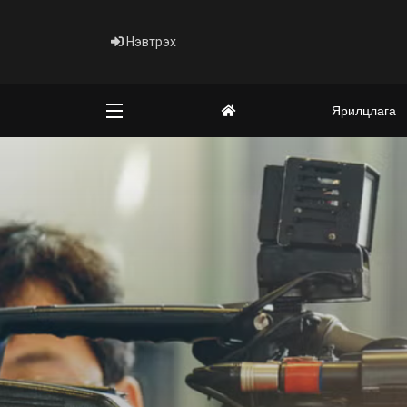
Нэвтрэх
Ярилцлага