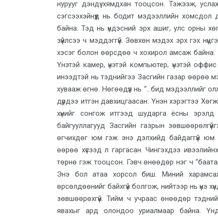
нурууг дэндүү хямдхан тооцсон. Тэжээж, усла
сэгсээхэйнүүд нь бодит мэдээллийн хомсдол
байна. Тэд нь үндэсний эрх ашиг, улс орны хөг
зүйлсээ ч мэддэггүй. Зөвхөн мэдэх эрх гэх нү
хэсэг болон өөрсдөө ч хохирол амсаж байна. 
Үнэтэй камер, үнэтэй компьютер, үнэтэй оффис 
инээдтэй нь тэднийгээ Засгийн газар өөрөө м
хувааж өгнө. Нөгөөдүүл нь “...бид мэдээллийг ол
дүрдээ итгэн давхицгаасан. Үнэн хэрэгтээ Хөгж
хүнийг сонгож итгээд шударга ёсны эрэлд
байгууллагууд Засгийн газрын зөвшөөрөлгүй
өгчихдөг юм гэж энэ дэлхийд байдаггүй юм. 
өөрөө хүсээд л гаргасан. Чингэхдээ ивээлийн
төрнө гэж тооцсон. Гэвч өнөөдөр нэг ч “баата
Энэ бол атаа хорсол биш. Миний харамсаж 
өрсөлдөөнийг байхгүй болгож, нийтээр нь үнэ хүн
зөвшөөрөхгүй. Тийм ч учраас өнөөдөр тэдний
явахыг ард олондоо уриалмаар байна. Үндэ