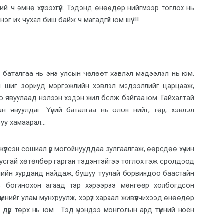
ний ч өмнө хүлээхгүй. Тэдэнд өнөөдөр нийгмээр тоглох нь
г их чухал биш байж ч магадгүй юм шүү !!!
 баталгаа нь энэ улсын чөлөөт хэвлэл мэдээлэл нь юм.
м шиг зориуд мэргэжлийн хэвлэл мэдээллийг царцааж,
о явуулаад нэлээн хэдэн жил болж байгаа юм. Гайхалтай
 явуулдаг. Үүний баталгаа нь олон нийт, төр, хэвлэл
у хамаарал...
жүүлсэн сошиал үр могойнууддаа зулгаалгаж, өөрсдөө хүчин
ртусгай хөтөлбөр гарган тэдэнтэйгээ тоглох гэж оролдоод
лийн хурданд найдаж, бушуу туулай борвиндоо баастайн
 нь богинохон агаад тэр хэрээрээ мөнгөөр холбогдсон
нийг улам мунхруулж, хэрүүл хараал живүүлчихээд өнөөдөр
 дүр төрх нь юм . Тэд үнэндээ монголын ард түмний ноён