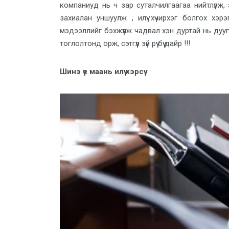
компаниуд нь ч зар суталчилгаагаа нийтлүүлж,
захиалан уншуулж , илүү хүчирхэг болгох хэ
мэдээллийг бэхжүүлж чадвал хэн дуртай нь дуу
тоглолтонд орж, сэтгүүл зүй рүү бүү дайр !!!
Шинэ үе маань илүү хэрсүү