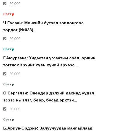
20.000
Сэтгүүл
Ч.Галсан: Мөнхийн бүтээл зовлонгоос
төрдөг (№033)...
20.000
Сэтгүүл
Г.Аюурзана: Үндэстэн угсаатны соёл, оршин
тогтнох эрхийг хувь хүний эрхээс...
20.000
Сэтгүүл
О.Сэргэлэн: Өнөөдөр дэлхий дахинд үүдэл
эсээс нь элэг, бөөр, бусад эрхтэн...
20.000
Сэтгүүл
Б.Ариун-Эрдэнэ: Залуучуудаа манлайлаад