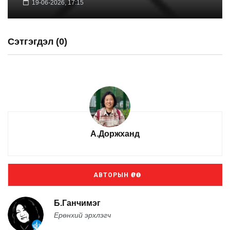
19-06-2026, 17:15
Сэтгэгдэл (0)
А.Доржханд
АВТОРЫН ӨРӨӨ
Б.Ганчимэг
Ерөнхий эрхлэгч