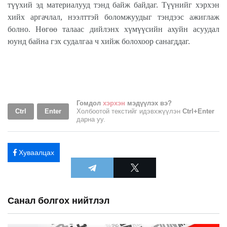
түүхий эд материалууд тэнд байж байдаг. Түүнийг хэрхэн
хийх аргачлал, нээлттэй боломжуудыг тэндээс ажиглаж
болно. Нөгөө талаас дийлэнх хүмүүсийн ахуйн асуудал
юунд байна гэх судалгаа ч хийж болохоор санагддаг.
Гомдол
хэрхэн
мэдүүлэх вэ?
Ctrl
Enter
Холбоотой текстийг идэвхжүүлэн
Ctrl+Enter
дарна уу.
Хуваалцах
Санал болгох нийтлэл