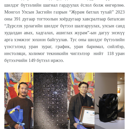
шилдэг бүтээлийн шагнал гардуулах ёслол болж өнгөрлөө.
Монгол Улсын Засгийн газрын “Журам батлах тухай” 2023
оны 391 дугаар тогтоолын хоёрдугаар хавсралтаар баталсан
“Дүрслэх урлагийн шилдэг бүтээл шалгаруулах, улсын санд
худалдан авах, хадгалах, ашиглах журам”-ын дагуу энэхүү
арга хэмжээг зохион байгуулав. Тус оны шилдэг бүтээлийн
үзэсгэлэнд уран зураг, график, уран баримал, сийлбэр,
инстоляци, холимог текникийн чиглэлээр
нийт
118 уран
бүтээлчийн 149 бүтээл иржээ.