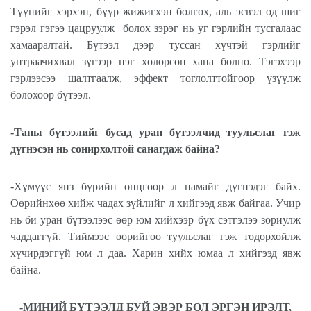
Түүнийг хэрхэн, бүүр жижигхэн болгох, аль эсвэл од шиг
гэрэл гэгээ цацруулж
болох зэрэг нь уг гэрлийн тусгалаас
хамааралтай. Бүтээл дээр туссан хүчтэй гэрлийг
унтраачихвал зүгээр нэг хөлөрсөн хана болно. Тэгэхээр
гэрлээсээ шалтгаалж, эффект тоглолттойгоор үзүүлж
болохоор бүтээл.
-Таны бүтээлийг бусад уран бүтээлчид туульслаг гэж
дүгнэсэн нь сонирхолтой санагдаж байна?
-Хүмүүс янз бүрийн өнцгөөр л намайг дүгнэдэг байх.
Өөрийнхөө хийж чадах зүйлийг л хийгээд явж байгаа. Учир
нь би уран бүтээлээс өөр юм хийхээр бүх сэтгэлээ зориулж
чаддаггүй. Тиймээс өөрийгөө туульслаг гэж тодорхойлж
хүчирдэггүй юм л даа. Харин хийх юмаа л хийгээд явж
байна.
-МИНИЙ БҮТЭЭЛД БУЙ ЭВЭР БОЛ ЭРГЭН ИРЭЛТ,