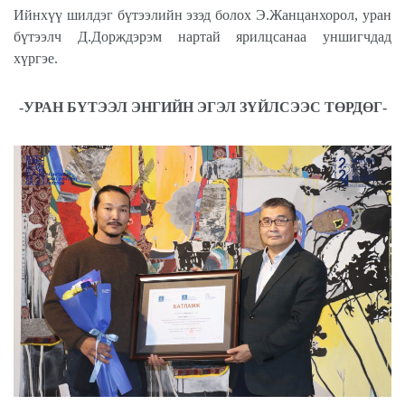
Ийнхүү шилдэг бүтээлийн эзэд болох Э.Жанцанхорол, уран
бүтээлч Д.Дорждэрэм нартай ярилцсанаа уншигчдад
хүргэе.
-УРАН БҮТЭЭЛ ЭНГИЙН ЭГЭЛ ЗҮЙЛСЭЭС ТӨРДӨГ-