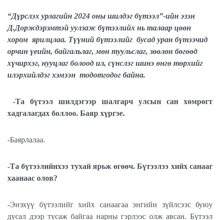
“Дүрслэх урлагийн 2024 оны шилдэг бүтээл”-ийн эзэн
Д.Дорждэрэмтэй уулзаж бүтээлийх нь талаар цөөн
хором
ярилцлаа. Түүний бүтээлийг
бусад уран бүтээчид
орчин үеийн, байгальлаг, мөн туульслаг, зөөлөн бөгөөд
хүчирхэг, нууцлаг болоод ил, сүнслэг шинэ өнгө төрхийг
илэрхийлдэг хэмээн
тодотгодог байна.
-Та бүтээл шилдэгээр шалгарч улсын сан хөмрөгт
хадгалагдах боллоо. Баяр хүргэе.
-Баярлалаа.
-Та бүтээлийнхээ тухай ярьж өгөөч. Бүтээлээ хийх санааг
хаанаас олов?
-Энэхүү бүтээлийг хийх санаагаа энгийн зүйлсээс буюу
дусал дээр тусаж байгаа нарны гэрлээс олж авсан. Бүтээл