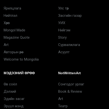
Ярилцлага
Улс төр
Нийтлэл
Засгийн газар
Хөрөг
УИХ
Mongol Made
Нийгэм
Magazine Quote
Story
Art
Сурвалжлага
Авторын өрөө
Асуулт
Welcome to Mongolia
МЭДЭЭНИЙ ӨРӨӨ
NotWrittenArt
Өв соёл
Сонгодог урлаг
Дэлхий
Book & Review
Эдийн засаг
Art
Эрүүл мэнд
Театр