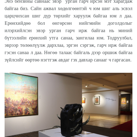
Энэ бензины савнаас эвэр
урган гарч ирсэн мэт харагдаж
байгаа биз. Сайн ажвал хөдөлгөөнтэй ч юм шиг аль эсвэл
царцчихсан шиг дүр төрхийг харуулж байгаа юм л даа.
Ерөнхийдөө бол өнгөрсөн нийгмийн доголдолыг
илэрхийлсэн эвэр урган гарч ирж байгаа нь миний
бүтээлийн ерөнхий утга санаа, зангилаа юм. Тодруулбал,
эврээр төлөөлүүлж дархлаа, эргэн сэргэж, гарч ирж байгаа
гэсэн санаа л даа. Нөгөө талаас байгаль дээр оршиж байгаа
зүйлсийг өөртөө нэгтгэж авдаг гэх давхар санааг ч гаргасан.