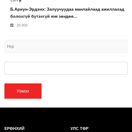
Сэтгүүл
Б.Ариун-Эрдэнэ: Залуучуудаа манлайлаад ажиллахад
болохгүй бүтэхгүй юм зөндөө...
20.000
Нэмэх
ЕРӨНХИЙ
УЛС ТӨР