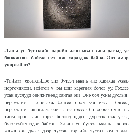
-Таны уг бүтээлийг нарийн ажиглавал хана дагаад ус
бөнжигнөж байгаа юм шиг харагдаж байна. Энэ ямар
учиртай вэ?
-Тиймээ, ерөнхийдөө энэ бүтээл маань анх харахад усаар
норгочихсон, нойтон ч юм шиг харагдах болов уу. Гэхдээ
усан дуслууд бөнжигнөөд байгаа биз. Энэ бол усны дуслын
перфектийг
ашиглаж байгаа орон зай юм.
Яагаад
перфектийг ашиглаж байгаа вэ гэхээр би өөрөө өмнө нь
тийм орон зайн гэрэл болоод оддыг дүрслэх гэж үзээд
бүтэлгүйтчихдэг байсан. Харин уг бүтээл маань
өөрөө
жижигхэн дусал дээр туссан гэрлийн тусгал юм л даа.