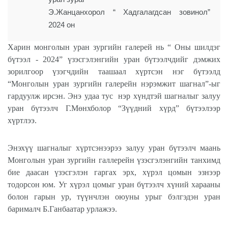
Э.Жанцанхорол “ Хадгалагдсан зовинол”
2024 он
Харин монголын уран зургийн галерей нь “ Оны шилдэг
бүтээл - 2024” үзэсгэлэнгийн уран бүтээлчдийг дэмжих
зорилгоор үзэгчдийн таашаал хүртсэн нэг бүтээлд
“Монголын уран зургийн галерейн нэрэмжит шагнал”-ыг
гардуулж ирсэн. Энэ удаа тус
нэр хүндтэй шагналыг залуу
уран бүтээлч Г.Мөнхболор “Зүүдний хүрд” бүтээлээр
хүртлээ.
Энэхүү шагналыг хүртсэнээрээ залуу уран бүтээлч маань
Монголын уран зургийн галлерейн үзэсгэлэнгийн танхимд
бие даасан үзэсгэлэн гаргах эрх, хүрэл цомын эзнээр
тодорсон юм. Уг хүрэл цомыг уран бүтээлч хүний харааны
болон гарын ур, түүнчлэн оюуны урыг бэлгэдэн уран
барималч Б.Ганбаатар урлажээ.