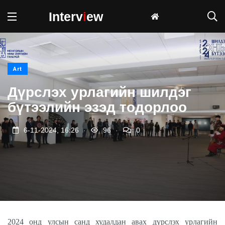
Interv
i
ew
Art
Дүрслэх урлагийн шилдэг
бүтээлийн эзэд тодорлоо
.
.
6-11-2024, 16:26
96
0
2024 онд улсын санд худалдан авах дүрслэх урлагийн