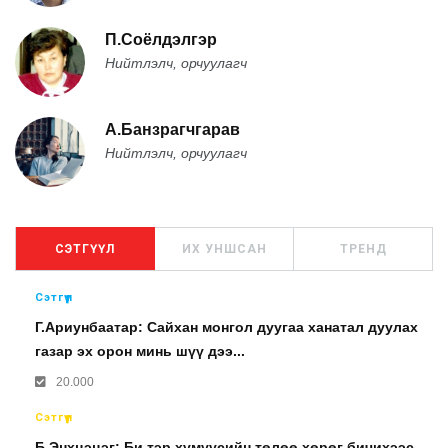
П.Соёлдэлгэр
Нийтлэлч, орчуулагч
А.Банзрагчгарав
Нийтлэлч, орчуулагч
СЭТГҮҮЛ
ИХ УНШСАН
ТРЕНД
Сэтгүүл
Г.Ариунбаатар: Сайхан монгол дуугаа ханатал дуулах
газар эх орон минь шүү дээ...
20.000
Сэтгүүл
Б.Энхцэцэг: Би тэр хүмүүсийн төлөө хөрөг бичихээс