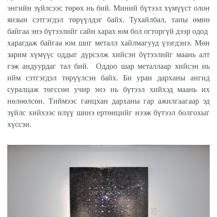
энгийн зүйлсээс төрөх нь бий. Миний бүтээл хүмүүст олон
янзын сэтгэгдэл төрүүлдэг байх. Тухайлбал, таны өмнө
байгаа энэ бүтээлийг сайн харах юм бол огторгүй дээр одод
харагдаж байгаа юм шиг металл хайлмагууд үзэгдэнэ. Мөн
зарим хүмүүс оддыг дүрсэлж хийсэн бүтээлийг маань алт
гэж андуурдаг тал бий.
Оддоо шар металлаар хийсэн нь
ийм сэтгэгдэл төрүүлсэн байх. Би уран дарханы ангид
суралцаж төгссөн учир энэ нь бүтээл хийхэд маань их
нөлөөлсөн. Тиймээс ганцхан дарханы гар ажилгаагаар эд
зүйлс хийхээс илүү шинэ ертөнцийг нээж бүтээл болгохыг
хүссэн.