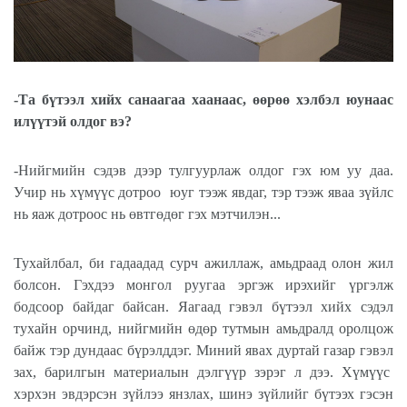
-Та бүтээл хийх санаагаа хаанаас, өөрөө хэлбэл юунаас
илүүтэй олдог вэ?
-Нийгмийн сэдэв дээр тулгуурлаж олдог гэх юм уу даа.
Учир нь хүмүүс дотроо
юуг тээж явдаг, тэр тээж яваа зүйлс
нь яаж дотроос нь өвтгөдөг гэх мэтчилэн...
Тухайлбал, би гадаадад сурч ажиллаж, амьдраад олон жил
болсон. Гэхдээ монгол руугаа эргэж ирэхийг үргэлж
бодсоор байдаг байсан. Яагаад гэвэл бүтээл хийх сэдэл
тухайн орчинд, нийгмийн өдөр тутмын амьдралд оролцож
байж тэр дундаас бүрэлддэг. Миний явах дуртай газар гэвэл
зах, барилгын материалын дэлгүүр зэрэг л дээ. Хүмүүс
хэрхэн эвдэрсэн зүйлээ янзлах, шинэ зүйлийг бүтээх гэсэн