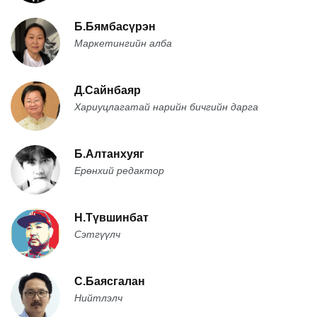
Б.Бямбасүрэн
Маркетингийн алба
Д.Сайнбаяр
Хариуцлагатай нарийн бичгийн дарга
Б.Алтанхуяг
Ерөнхий редактор
Н.Түвшинбат
Сэтгүүлч
С.Баясгалан
Нийтлэлч