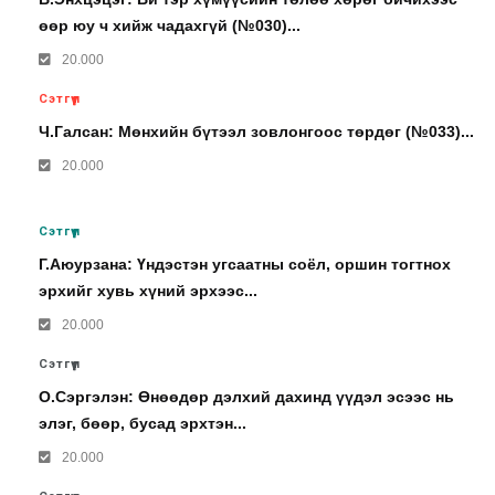
өөр юу ч хийж чадахгүй (№030)...
20.000
Сэтгүүл
Ч.Галсан: Мөнхийн бүтээл зовлонгоос төрдөг (№033)...
20.000
Сэтгүүл
Г.Аюурзана: Үндэстэн угсаатны соёл, оршин тогтнох
эрхийг хувь хүний эрхээс...
20.000
Сэтгүүл
О.Сэргэлэн: Өнөөдөр дэлхий дахинд үүдэл эсээс нь
элэг, бөөр, бусад эрхтэн...
20.000