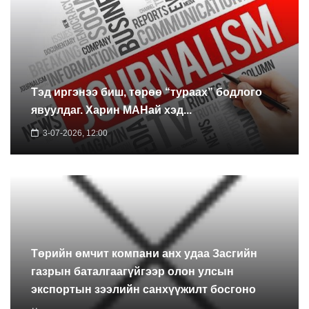
Тэд иргэнээ биш, төрөө “тураах” бодлого
явуулдаг. Харин МАНай хэд...
3-07-2026, 12:00
Төрийн өмчит компани анх удаа Засгийн
газрын баталгаагүйгээр олон улсын
экспортын зээлийн санхүүжилт босгоно