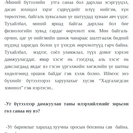
-Миний бүтээлийн
утга санаа бол дархлаа эсэргүүцэл,
дасан зохицол зэрэг сэдвүүдийг илүү нийгэм, хүн
төрөлхтөн, байгаль хувьсалын үе шатуудад хуваан авч үздэг.
Тухайлбал, миний яриад байгаа дархлаа бол бие
физиологийн хувьд гардаг өөрчлөлт юм. Мөн байгаль
орчин, цаг үе нийгмийн шинж чанараас шалтгаалж бидний
нүдэнд харагдах болон үл үзэгдэх өөрчлөлтүүд гарч байна.
Тухайлбал,
мэдлэг, соёл уламжлал, түүх домог хэрхэн
дамжуулагддаг, ямар хэсэг нь гээгдээд, аль хэсэг нь
давслагдаад явдаг вэ гэсэн үргэлжийн хөгжлийн үе шатны
хөдөлгөөнд оршиж байдаг гэж хэлж болно. Иймээс энэ
бүхнийг бүтээлээрээ харуулахыг хүсэж “Хадгалагдсан
зовинол” гэж нэрлэсэн..
-Уг бүтээлээр дамжуулан таны илэрхийлэхийг зорьсон
гол санаа юу вэ?
-Уг баримлыг харахад хуучны оросын бензины сав
байна.