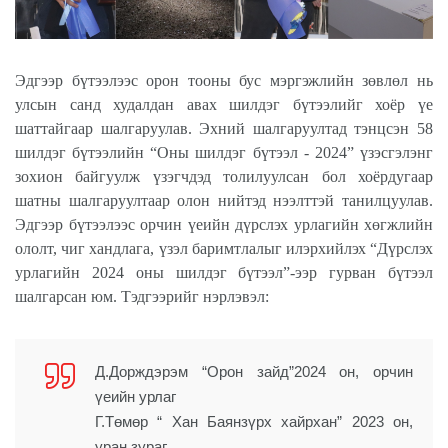
Эдгээр бүтээлээс орон тооны бус мэргэжлийн зөвлөл нь
улсын санд худалдан авах шилдэг бүтээлийг хоёр үе
шаттайгаар шалгаруулав. Эхний шалгаруултад тэнцсэн 58
шилдэг бүтээлийн “Оны шилдэг бүтээл - 2024” үзэсгэлэнг
зохион байгуулж үзэгчдэд толилуулсан бол хоёрдугаар
шатны шалгаруултаар олон нийтэд нээлттэй танилцуулав.
Эдгээр бүтээлээс орчин үеийн дүрслэх урлагийн хөгжлийн
ололт, чиг хандлага, үзэл баримтлалыг илэрхийлэх “Дүрслэх
урлагийн 2024 оны шилдэг бүтээл”-ээр гурван бүтээл
шалгарсан юм. Тэдгээрийг нэрлэвэл:
Д.Дорждэрэм “Орон зайд”2024 он, орчин
үеийн урлаг
Г.Төмөр “ Хан Баянзүрх хайрхан” 2023 он,
уран зураг