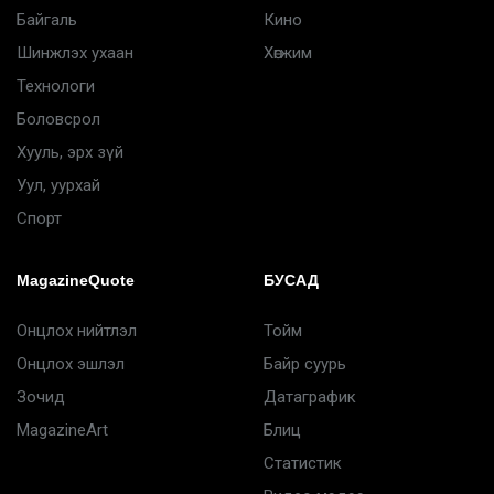
Байгаль
Кино
Шинжлэх ухаан
Хөгжим
Технологи
Боловсрол
Хууль, эрх зүй
Уул, уурхай
Спорт
MagazineQuote
БУСАД
Онцлох нийтлэл
Тойм
Онцлох эшлэл
Байр суурь
Зочид
Датаграфик
MagazineArt
Блиц
Статистик