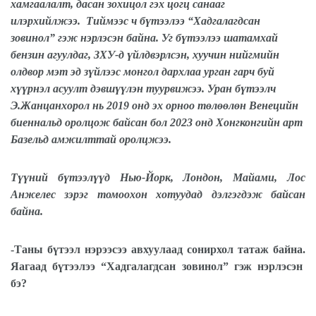
хамгаалалт, дасан зохицол гэх цогц санааг
илэрхийлжээ.
Тиймээс ч бүтээлээ “Хадгалагдсан
зовинол” гэж нэрлэсэн байна. Уг бүтээлээ шатамхай
бензин агуулдаг, ЗХУ-д үйлдвэрлсэн, хуучин нийгмийн
олдвор мэт эд зүйлээс монгол дархлаа урган гарч буй
хүүрнэл асуулт дэвшүүлэн туурвижээ. Уран бүтээлч
Э.Жанцанхорол нь 2019 онд эх орноо төлөөлөн Венецийн
биеннальд оролцож байсан бол 2023 онд Хонгконгийн арт
Базельд амжилттай оролцжээ.
Түүний бүтээлүүд Нью-Йорк, Лондон, Майами, Лос
Анжелес зэрэг томоохон хотуудад дэлгэгдэж байсан
байна.
-Таны бүтээл нэрээсээ авхуулаад сонирхол татаж байна.
Яагаад бүтээлээ “Хадгалагдсан зовинол” гэж нэрлэсэн
бэ?