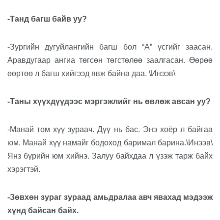
-Танд багш байв уу?
-Зургийн дугуйлангийн багш бол “А” үсгийг заасан.
Аравдугаар ангиа төгсөн төгстөлөө заалгасан. Өөрөө
өөртөө л багш хийгээд явж байна даа. \Инээв\
-Таны хүүхдүүдээс мэргэжлийг нь өвлөж авсан уу?
-Манай том хүү зураач. Дүү нь бас. Энэ хоёр л байгаа
юм. Манай хүү намайг бодоход баримал барина.\Инээв\
Янз бүрийн юм хийнэ. Залуу байхдаа л үзэж тарж байх
хэрэгтэй.
-Зөвхөн зураг зураад амьдралаа авч явахад мэдээж
хүнд байсан байх.