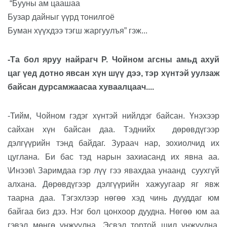
“Бууны ам цаашаа
Бузар дайныг үүрд тонилгоё
Буман хүүхдээ тэгш жаргуулъя” гэж...
-Та бол яруу найрагч Р. Чойном агсны амьд ахуй
цаг үед дотно явсан хүн шүү дээ, тэр хүнтэй уулзаж
байсан дурсамжаасаа хуваалцаач....
-Тийм, Чойном гэдэг хүнтэй нийлдэг байсан. Үнэхээр
сайхан хүн байсан даа. Тэднийх
дөрөвдүгээр
дэлгүүрийн тэнд байдаг. Зураач нар, зохиолчид их
цуглана. Би бас тэд нарын захиасанд их явна аа.
\Инээв\ Заримдаа гэр лүү гээ явахдаа унаанд
суухгүй
алхана. Дөрөвдүгээр дэлгүүрийн хажуугаар яг явж
таарна даа. Тэгэхлээр нөгөө хэд чинь дууддаг юм
байгаа биз дээ. Нэг бол цонхоор дуудна. Нөгөө юм аа
гэвэл мөнгө унжуулна. Эсвэл тортой шил унжуулна.