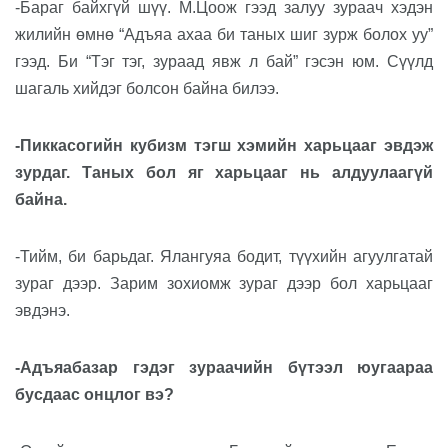
-Бараг байхгүй шүү. М.Цоож гээд залуу зураач хэдэн
жилийн өмнө “Адъяа ахаа би таных шиг зурж болох уу”
гээд. Би “Тэг тэг, зураад явж л бай” гэсэн юм. Сүүлд
шагаль хийдэг болсон байна билээ.
-Пиккасогийн кубизм тэгш хэмийн харьцааг эвдэж
зурдаг. Таных бол яг харьцааг нь алдуулаагүй
байна.
-Тийм, би барьдаг. Ялангуяа бодит, түүхийн агуулгатай
зураг дээр. Зарим зохиомж зураг дээр бол харьцааг
эвдэнэ.
-Адъяабазар гэдэг зураачийн бүтээл юугаараа
бусдаас онцлог вэ?