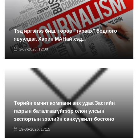
Тэд иргэнээ биш, төрөө “тураах” бодлого
явуулдаг. Харин МАНай хэд...
3-07-2026, 12:00
Төрийн өмчит компани анх удаа Засгийн
газрын баталгаагүйгээр олон улсын
экспортын зээлийн санхүүжилт босгоно
19-06-2026, 17:15