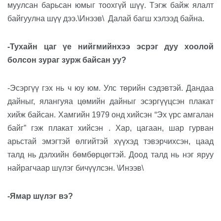
муулсан барьсан юмыг тоохгүй шүү. Тэгж байж ялалт
байгуулна шүү дээ.\Инээв\
Далай багш хэлээд байна.
-Тухайн цаг үе нийгмийнхээ эсрэг дуу хоолой
болсон зураг зурж байсан уу?
-Эсэргүү гэх нь ч юу юм. Улс төрийн сэдэвтэй. Дандаа
дайныг, ялангуяа цөмийн дайныг эсэргүүцсэн плакат
хийж байсан. Хамгийн 1979 онд хийсэн “Эх үрс амгалан
байг” гэж плакат хийсэн . Хар, цагаан, шар гурван
арьстай эмэгтэй өлгийтэй хүүхэд тэвэрчихсэн, цаад
талд нь дэлхийн бөмбөрцөгтэй. Доод талд нь нэг яруу
найрагчаар шүлэг бичүүлсэн. \Инээв\
-Ямар шүлэг вэ?