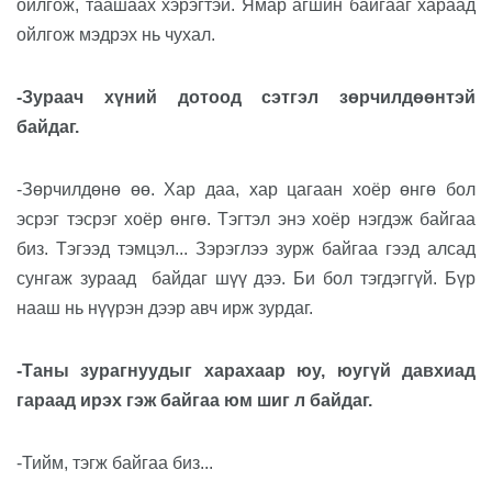
ойлгож, таашаах хэрэгтэй. Ямар агшин байгааг хараад
ойлгож мэдрэх нь чухал.
-Зураач хүний дотоод сэтгэл зөрчилдөөнтэй
байдаг.
-Зөрчилдөнө өө. Хар даа, хар цагаан хоёр өнгө бол
эсрэг тэсрэг хоёр өнгө. Тэгтэл энэ хоёр нэгдэж байгаа
биз. Тэгээд тэмцэл... Зэрэглээ зурж байгаа гээд алсад
сунгаж зураад
байдаг шүү дээ. Би бол тэгдэггүй. Бүр
нааш нь нүүрэн дээр авч ирж зурдаг.
-Таны зурагнуудыг харахаар юу, юугүй давхиад
гараад ирэх гэж байгаа юм шиг л байдаг.
-Тийм, тэгж байгаа биз...