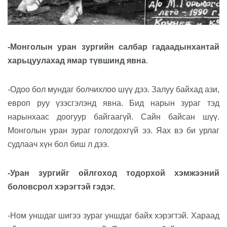
-Монголын уран зургийн салбар гадаадынхантай
харьцуулахад ямар түвшинд явна
.
-Одоо бол мундаг болчихлоо шүү дээ. Залуу байхад ази,
европ руу үзэсгэлэнд явна. Бид нарын зураг тэд
нарынхаас доогуур байгаагүй. Сайн байсан шүү.
Монголын уран зураг гологдохгүй ээ. Яах вэ би урлаг
судлаач хүн бол биш л дээ.
-Уран зургийг ойлгоход тодорхой хэмжээний
боловсрол хэрэгтэй гэдэг.
-Ном уншдаг шигээ зураг уншдаг байх хэрэгтэй. Хараад