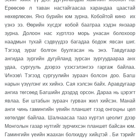
Ерөөсөө л таван настайгаасаа харандаа цаастай
нөхөрлөсөн. Янз бүрийн юм зурна. Кобойтой кино
их
үзнэ ээ. Өөрийн хүсдэг кобой баатраа хэдэн янзаар
зурна. Долоон нас хүртлээ морь унасан болохоор
наадмын тухай сэдвүүдээ багадаа бодож явсан шиг.
Тэгээд зураг болгон буулгасан нь энэ. Тавдугаар
ангидаа зургийн дугуйланд зурсан зургуудаараа анх
удаа, сургууль дээрээ үзэсгэлэнгээ гаргаж байлаа.
\Инээв\ Тэгээд сургуулийн зураач болсон доо. Багш
нарын үзүүлэнг их хийнэ. Сая хэлсэн байх. Аравдугаар
ангиа төгсөөд Багшийн дээдэд орсон. Дараа нь цэрэгт
явлаа. Би штабын зураач гурван жил хийсэн. Манай
анги чинь гамингийн үеийн планшет гээд онгоцны цел
хөтөлдөг байлаа. Шалнаасаа тааз хүртэл цеолит дээр
Монголын газар нутгийг зурчихсэн планшет байсан юм.
Гамингийн үеийн жаахан болхидуу хийцтэй . Би тэрийг