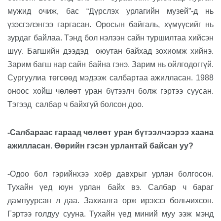
мужид очиж, бас “Дүрслэх урлагийн музей”-д нь
үзэсгэлэнгээ гаргасан. Оросын байгаль, хүмүүсийг нь
зурдаг байлаа. Тэнд бол нэлээн сайн туршилтаа хийсэн
шүү. Багшийн дээдэд
оюутан байхад зохиомж хийнэ.
Зарим багш нар сайн байна гэнэ. Зарим нь ойлгодоггүй.
Сургуулиа төгсөөд мэдээж салбартаа ажилласан. 1988
оноос хойш чөлөөт уран бүтээлч болж гэртээ суусан.
Тэгээд
салбар ч байхгүй болсон доо.
-Салбараас гараад чөлөөт уран бүтээлчээрээ хаана
ажилласан. Өөрийн гэсэн урлантай байсан уу?
-Одоо бол гэрийнхээ хоёр давхрыг урлан болгосон.
Тухайн үед юун урлан байх вэ. Салбар ч бараг
дампуурсан л даа. Захиалга орж ирэхээ больчихсон.
Гэртээ голдуу сууна. Тухайн үед миний муу ээж мэнд