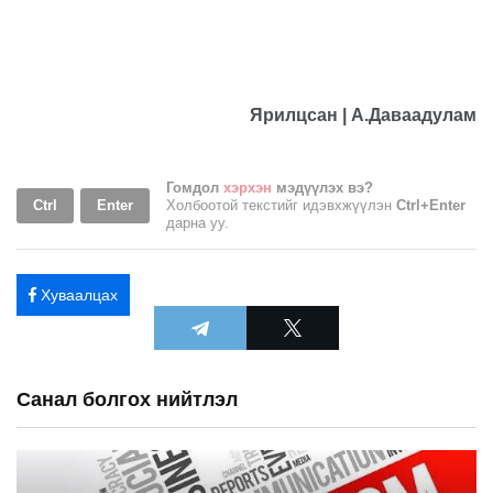
Ярилцсан | А.Даваадулам
Гомдол
хэрхэн
мэдүүлэх вэ?
Ctrl
Enter
Холбоотой текстийг идэвхжүүлэн
Ctrl+Enter
дарна уу.
Хуваалцах
Санал болгох нийтлэл