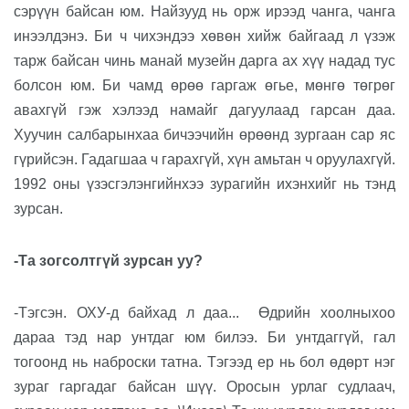
сэрүүн байсан юм. Найзууд нь орж ирээд чанга, чанга
инээлдэнэ. Би ч чихэндээ хөвөн хийж байгаад л үзэж
тарж байсан чинь манай музейн дарга ах хүү надад тус
болсон юм. Би чамд өрөө гаргаж өгье, мөнгө төгрөг
авахгүй гэж хэлээд намайг дагуулаад гарсан даа.
Хуучин салбарынхаа бичээчийн өрөөнд зургаан сар яс
гүрийсэн. Гадагшаа ч гарахгүй, хүн амьтан ч оруулахгүй.
1992 оны үзэсгэлэнгийнхээ зурагийн ихэнхийг нь тэнд
зурсан.
-Та зогсолтгүй зурсан уу?
-Тэгсэн. ОХУ-д байхад л даа...
Өдрийн хоолныхоо
дараа тэд нар унтдаг юм билээ. Би унтдаггүй, гал
тогоонд нь наброски татна. Тэгээд ер нь бол өдөрт нэг
зураг гаргадаг байсан шүү. Оросын урлаг судлаач,