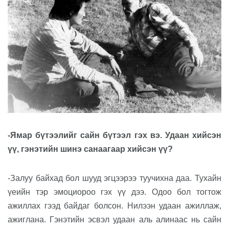
-Ямар бүтээлийг сайн бүтээл гэх вэ. Удаан хийсэн
үү, гэнэтийн шинэ санаагаар хийсэн үү?
-Залуу байхад бол шууд эгцээрээ туучихна даа. Тухайн
үеийн тэр эмоциороо гэх үү дээ. Одоо бол тогтож
ажиллах гээд байдаг болсон. Нилээн удаан ажиллаж,
ажиглана. Гэнэтийн эсвэл удаан аль алинаас нь сайн