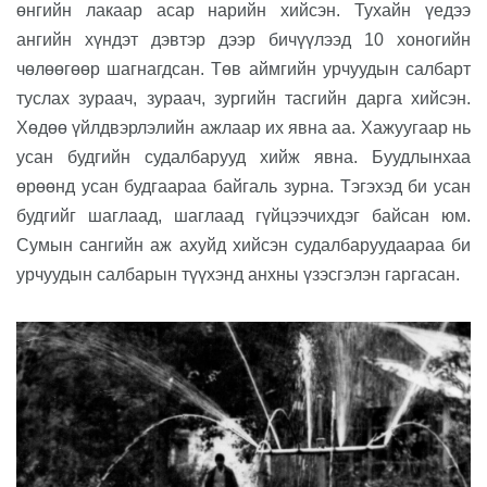
өнгийн лакаар асар нарийн хийсэн. Тухайн үедээ
ангийн хүндэт дэвтэр дээр бичүүлээд 10 хоногийн
чөлөөгөөр шагнагдсан. Төв аймгийн урчуудын салбарт
туслах зураач, зураач, зургийн тасгийн дарга хийсэн.
Хөдөө үйлдвэрлэлийн ажлаар их явна аа. Хажуугаар нь
усан будгийн судалбарууд хийж явна. Буудлынхаа
өрөөнд усан будгаараа байгаль зурна. Тэгэхэд би усан
будгийг шаглаад, шаглаад гүйцээчихдэг байсан юм.
Сумын сангийн аж ахуйд хийсэн судалбаруудаараа би
урчуудын салбарын түүхэнд анхны үзэсгэлэн гаргасан.