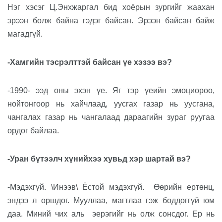
Нэг хэсэг Ц.Энхжаргал бид хоёрын зургийг жаахан
эрээн болж байна гэдэг байсан. Эрээн байсан байж
магадгүй.
-Хамгийн тэсрэлттэй байсан үе хэзээ вэ?
-1990- ээд оны эхэн үе. Яг тэр үеийн эмоциороо,
нойтонгоор нь хайчлаад, уусгах газар нь уусгана,
чангалах газар нь чангалаад дараагийн зураг руугаа
ордог байлаа.
-Уран бүтээлч хүнийхээ хувьд хэр шартай вэ?
-Мэдэхгүй. \Инээв\ Ёстой мэдэхгүй.
Өөрийн ертөнц,
эндээ л оршдог. Мууллаа, магтлаа гэж боддоггүй юм
даа. Миний чих аль
эерэгийг нь олж сонсдог. Ер нь