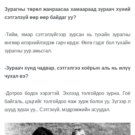
Зурагны төрөл жанраасаа хамаараад зураач хүний
сэтгэлзүй өөр өөр байдаг уу?
-Тийм, ямар сэтгэлзүйгээр зурсан нь тухайн зурагны
өнгөөр илэрхийлэгдэж гарч ирдэг. Өнгө гэдэг бол тухайн
зурагны уур амьсгал.
-Зураач хүнд чадвар, сэтгэлгээ хоёрын аль нь илүү
чухал вэ?
-Дотроо бодох хэрэгтэй. Эхлээд толгойдоо зурна. Гоё
байгаль, цэцгийг толгойдоо яаж зурж болох уу. Зүгээр л
шууд зурах уу... Сэтгэхүй, мэдрэмжийн асуудал.