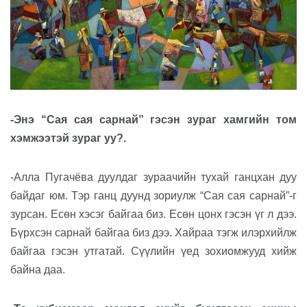
-Энэ “Сая сая сарнай” гэсэн зураг хамгийн том
хэмжээтэй зураг уу?.
-Алла Пугачёва дуулдаг зураачийн тухай ганцхан дуу
байдаг юм. Тэр ганц дуунд зориулж “Сая сая сарнай”-г
зурсан. Есөн хэсэг байгаа биз. Есөн цонх гэсэн үг л дээ.
Бүрхсэн сарнай байгаа биз дээ. Хайраа тэгж илэрхийлж
байгаа гэсэн утгатай. Сүүлийн үед зохиомжууд хийж
байна даа.