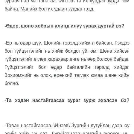
зураач нар магтана аа. \Инээв\ Та их хурдан зурдаг юм
байна. Манайх бол их удаан зурдаг гээд.
-Өдөр, шөнө хоёрын алинд илүү зурах дуртай вэ?
-Ер нь өдөр шүү. Шөнийн гэрэлд хийж л байсан. Гэхдээ
бол гүйцэтгэлийг нь хийж болдоггүй юм. Шөнө хийсэн
гүйцэтгэлийг өглөө харахаар өнгө нь өөр болсон байдаг.
Гүйцэтгэлийг бол өдөр байгалийн гэрэлд хийдэг.
Зохиомжийг нь олох, ерөнхий таглах юмаа шөнө хийж
болно.
-Та хэдэн настайгаасаа зураг зурж эхэлсэн бэ?
-Таван настайгаасаа. \Инээв\ Зургийн дугуйлан дээр юу
эсийг хийх үү дээ. Дугуйландаа хамгийн жоохон нь.