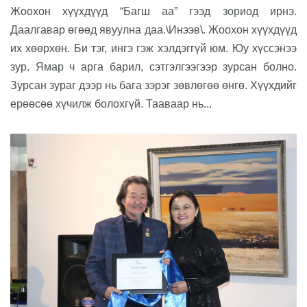
Жоохон хүүхдүүд “Багш аа” гээд зориод ирнэ.
Даалгавар өгөөд явуулна даа.\Инээв\. Жоохон хүүхдүүд
их хөөрхөн. Би тэг, ингэ гэж хэлдэггүй юм. Юу хүссэнээ
зур. Ямар ч арга барил, сэтгэлгээгээр зурсан болно.
Зурсан зураг дээр нь бага зэрэг зөвлөгөө өнгө. Хүүхдийг
ерөөсөө хүчилж болохгүй. Тааваар нь...