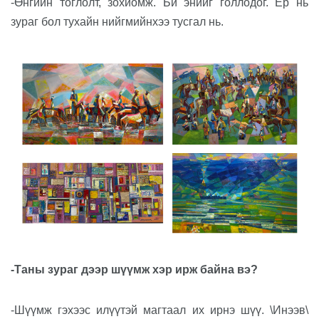
-Өнгийн тоглолт, зохиомж. Би энийг голлодог. Ер нь
зураг бол тухайн нийгмийнхээ тусгал нь.
-Таны зураг дээр шүүмж хэр ирж байна вэ?
-Шүүмж гэхээс илүүтэй магтаал их ирнэ шүү. \Инээв\