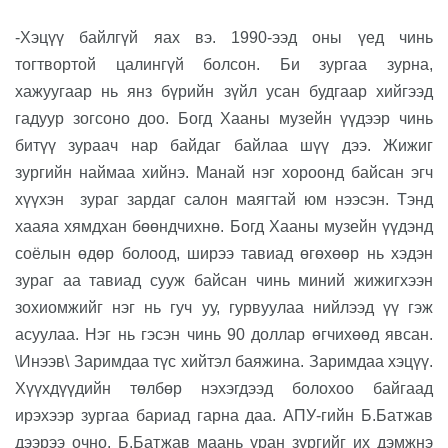
-Хэцүү байлгүй яах вэ. 1990-ээд оны үед чинь
тогтвортой цалингүй болсон. Би зургаа зурна,
хажуугаар нь янз бүрийн зүйл усан будгаар хийгээд
гадуур зогсоно доо. Богд Хааны музейн үүдээр чинь
битүү зураач нар байдаг байлаа шүү дээ. Жижиг
зургийн наймаа хийнэ. Манай нэг хороонд байсан эгч
хүүхэн
зураг зардаг салон маягтай юм нээсэн. Тэнд
хааяа хямдхан бөөндчихнө. Богд Хааны музейн үүдэнд
соёлын өдөр болоод, ширээ тавиад өгөхөөр нь хэдэн
зураг аа тавиад сууж байсан чинь миний жижигхээн
зохиомжийг нэг нь гуч уу, гурвуулаа нийлээд үү гэж
асуулаа. Нэг нь гэсэн чинь 90 доллар өгчихөөд явсан.
\Инээв\ Заримдаа түс хийтэл баяжина. Заримдаа хэцүү.
Хүүхдүүдийн төлбөр нэхэгдээд болохоо байгаад
ирэхээр зургаа бариад гарна даа. АПУ-гийн Б.Батжав
дээрээ очно. Б.Батжав маань уран зургийг их дэмжнэ