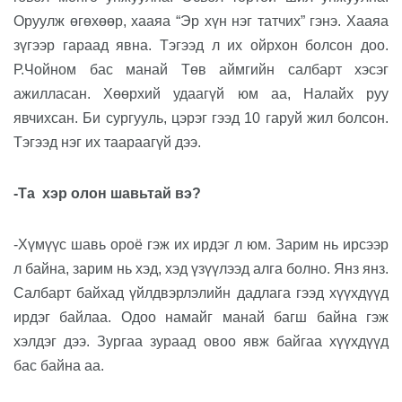
Оруулж өгөхөөр, хааяа “Эр хүн нэг татчих” гэнэ. Хааяа
зүгээр гараад явна. Тэгээд л их ойрхон болсон доо.
Р.Чойном бас манай Төв аймгийн салбарт хэсэг
ажилласан. Хөөрхий удаагүй юм аа, Налайх руу
явчихсан. Би сургууль, цэрэг гээд 10 гаруй жил болсон.
Тэгээд нэг их таараагүй дээ.
-Та
хэр олон шавьтай вэ?
-Хүмүүс шавь ороё гэж их ирдэг л юм. Зарим нь ирсээр
л байна, зарим нь хэд, хэд үзүүлээд алга болно. Янз янз.
Салбарт байхад үйлдвэрлэлийн дадлага гээд хүүхдүүд
ирдэг байлаа. Одоо намайг манай багш байна гэж
хэлдэг дээ. Зургаа зураад овоо явж байгаа хүүхдүүд
бас байна аа.