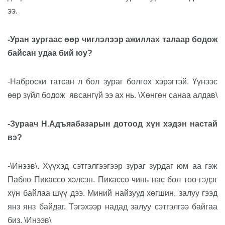
ээ.
-Уран зургаас өөр чиглэлээр ажиллах талаар бодож
байсан удаа бий юу?
-Наброски татсан л бол зураг болгох хэрэгтэй. Үүнээс
өөр зүйл бодож
явсангүй ээ ах нь.
\
Хөнгөн санаа алдав\
-Зураач Н.Адъяабазарын дотоод хүн хэдэн настай
вэ?
-\Инээв\. Хүүхэд сэтгэлгээгээр зураг зурдаг юм аа гэж
Пабло Пикассо хэлсэн. Пикассо чинь нас бол тоо гэдэг
хүн байлаа шүү дээ. Миний найзууд хөгшин, залуу гээд
янз янз байдаг. Тэгэхээр надад залуу сэтгэлгээ байгаа
биз. \Инээв\