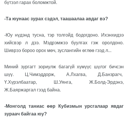
бүтээл гарах боломжтой.
-Та юунаас зурах сэдэл, таашаалаа авдаг вэ?
-Юу нүдэнд тусна, тэр толгойд бодогдоно. Ихэнхидээ
хийсвэр л дээ. Мэдрэмжээ буулгах гэж оролдоно.
Шиврээ бороо орох мөч, зуслангийн өглөө гээд л...
Миний зургагт зориулж багагүй хүмүүс шүлэг бичсэн
шүү. Ц.Чимэддорж, А.Лхагва, Д.Банзрагч,
Ү.Хүрэлбаатар, Ш.Уянга, Ж.Болд-Эрдэнэ,
Ж.Баяржаргал гээд байна.
-Монголд таниас өөр Кубизмын урсгалаар явдаг
зураач байгаа юу?