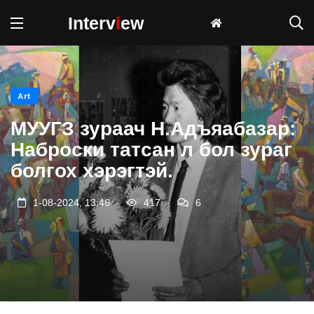
Interv
i
ew
Art
МУУГЗ зураач Н.Адъяабазар:
Наброски татсан л бол зураг
болгох хэрэгтэй.
.
.
1-08-2024, 13:46
417
6