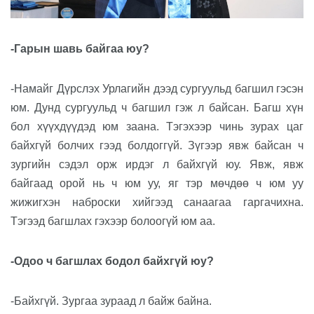
-Гарын шавь байгаа юу?
-Намайг Дүрслэх Урлагийн дээд сургуульд багшил гэсэн
юм. Дунд сургуульд ч багшил гэж л байсан. Багш хүн
бол хүүхдүүдэд юм заана. Тэгэхээр чинь зурах цаг
байхгүй болчих гээд болдоггүй. Зүгээр явж байсан ч
зургийн сэдэл орж ирдэг л байхгүй юу. Явж, явж
байгаад орой нь ч юм уу, яг тэр мөчдөө ч юм уу
жижигхэн наброски хийгээд санаагаа гаргачихна.
Тэгээд багшлах гэхээр болоогүй юм аа.
-Одоо ч багшлах бодол байхгүй юу?
-Байхгүй. Зургаа зураад л байж байна.