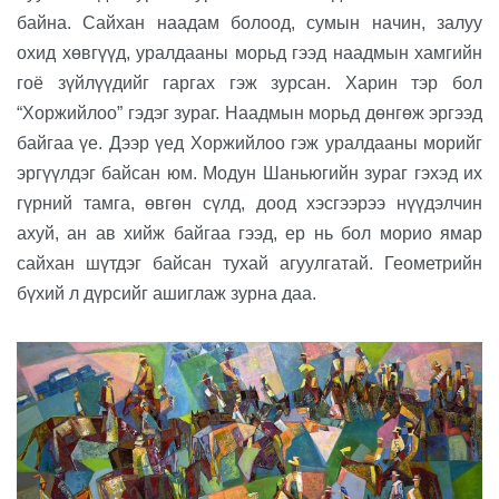
байна. Сайхан наадам болоод, сумын начин, залуу
охид хөвгүүд, уралдааны морьд гээд наадмын хамгийн
гоё зүйлүүдийг гаргах гэж зурсан. Харин тэр бол
“Хоржийлоо” гэдэг зураг. Наадмын морьд дөнгөж эргээд
байгаа үе. Дээр үед Хоржийлоо гэж уралдааны морийг
эргүүлдэг байсан юм. Модун Шаньюгийн зураг гэхэд их
гүрний тамга, өвгөн сүлд, доод хэсгээрээ нүүдэлчин
ахуй, ан ав хийж байгаа гээд, ер нь бол морио ямар
сайхан шүтдэг байсан тухай агуулгатай. Геометрийн
бүхий л дүрсийг ашиглаж зурна даа.