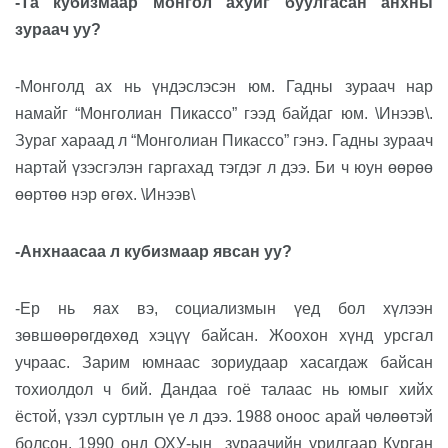
-Та кубизмаар монгол ахуйг буулгасан анхны
зураач уу?
-Монголд ах нь үндэслэсэн юм. Гадны зураач нар
намайг “Монголиан Пикассо” гээд байдаг юм. \Инээв\.
Зураг хараад л “Монголиан Пикассо” гэнэ. Гадны зураач
нартай үзэсгэлэн гаргахад тэгдэг л дээ. Би ч юун өөрөө
өөртөө нэр өгөх. \Инээв\
-Анхнаасаа л кубизмаар явсан уу?
-Ер нь яах вэ, социализмын үед бол хүлээн
зөвшөөрөгдөхөд хэцүү байсан. Жоохон хүнд урсгал
учраас. Зарим юмнаас зориудаар хасагдаж байсан
тохиолдол ч бий. Дандаа гоё талаас нь юмыг хийх
ёстой, үзэл суртлын үе л дээ. 1988 оноос арай чөлөөтэй
болсон. 1990 онд ОХУ-ын
зураачийн урилгаар Курган