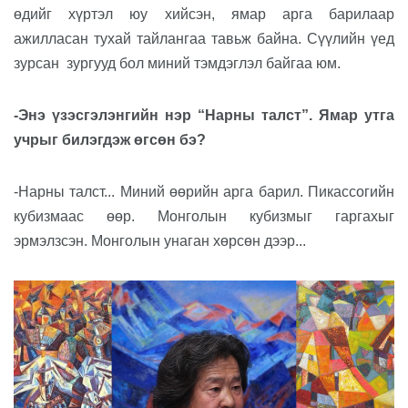
өдийг хүртэл юу хийсэн, ямар арга барилаар
ажилласан тухай тайлангаа тавьж байна. Сүүлийн үед
зурсан
зургууд бол миний тэмдэглэл байгаа юм.
-Энэ үзэсгэлэнгийн нэр “Нарны талст”. Ямар утга
учрыг билэгдэж өгсөн бэ?
-Нарны талст... Миний өөрийн арга барил. Пикассогийн
кубизмаас өөр. Монголын кубизмыг гаргахыг
эрмэлзсэн. Монголын унаган хөрсөн дээр...