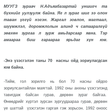
МУУГЗ зураач Н.Адъяабазартай уншигч та
бүхнийг уулзуулж байна. Яг л зураг шиг ээ олон
таван үггүй нэгэн. Жаргал зовлон, магтаал,
шүүмжлэл, доромжлолын алинд ч сатааралгүй
зөвхөн зургаа л зурж амьдарсаар явна. Тэр
амаараа биш гараараа ярьдаг хүн юм.
-Энэ үзэсгэлэн таны 70
насны ойд зориулагдсан
юм байна.
-Тийм, гол зорилго нь бол 70 насны ойдоо
зориулсан
тайлан маягтай. 1992 оны анхны үзэсгэлэнд
тавигдаж байсан гурав, дөрвөн зураг байгаа.
Өнөөдрийг хүртэл зурсан зургуудаараа гурав, дөрвөн
үе шаттай
үзэсгэлэн гаргая гэж зорьсон. 1992 оноос