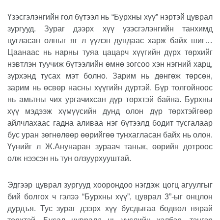
Үзэсгэлэнгийн гол бүтээл нь “Бурхны хүү” нэртэй цуврал
зургууд. Зураг дээрх хүү үзэсгэлэнгийн танхимд
цугласан олныг яг л үүлэн дундаас харж байх шиг…
Цаанаас нь нарны туяа цацарч хүүгийн дүрх төрхийг
нэвтлэн туучиж бүтээлийн өмнө зогсоо хэн нэгний харц,
зүрхэнд тусах мэт болно. Зарим нь дөнгөж төрсөн,
зарим нь өсвөр насны хүүгийн дүртэй. Бүр толгойноос
нь амьтны чих ургачихсан дүр төрхтэй байна. Бурхны
хүү мэдээж хүмүүсийн дунд олон дүр төрхтэйгөөр
айлчлахаас гадна аливаа нэг бүтээлд бодит тусгалаар
бус уран зөгнөлөөр өөрийгөө тунхагласан байх нь олон.
Үүнийг л Ж.Анунаран зураач таньж, өөрийн дотроос
олж нээсэн нь тун олзуурхууштай.
Эдгээр цуврал зургууд хоорондоо нэгдэж цогц агуулгыг
бий болгох ч гэлээ “Бурхны хүү”, цуврал 3”-ыг онцлон
дурдъя. Тус зураг дээрх хүү бусдыгаа бодвол нярай