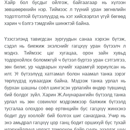
Хайр бол бусдыг ойлгож, байгаагаар нь хүлээн
зөвшөөрөхийн нэр. Тиймээс л түүний уран зөгнөлийн
тодотголтой бүтээлүүдэд нь хэт хийсвэрлэл үгүй бөгөөд
харин ч бэлгэ тэмдгийн шинжтэй байна.
Үзэсгэлэнд тавигдсан зургуудын санаа хэрхэн бүтэж,
сэдэл нь биежиж эхэлснийг гагцхүү уран бүтээлч л
мэднэ. Тиймээс цаг хугацаа, орон зайн хувьд
тодорхойлох боломжгүй ч бүтээл бүртээ уран сэтгэлгээ,
зөн билиг, ур чадварын хүчийг харамгүй зориулсан нь
илт. Уг бүтээлүүд хатгамал болон наамал танка зэрэг
төрлүүдэд хуваагдаж байна. Мэдээж танка урлал нь
бурхан шашны соёл шингэсэн урлагийн өндөр түвшинд
бий болдог зүйл. Харин Ж.Анунарангийн бүтээлд танка
урлал нь зөн совинлог мэдрэмжээр баяжиж бүтээлд
тусгалаа олохдоо өөр ертөнцийн бус гагцхүү жинхэнэ
бодит дуу хоолойг бий болгох шиг санагдана. Учир нь
энэ амьдрал гагцхүү цор ганц бодит оршихуй бус тухай
илэрхийллүүд урлагт томоохон байр суурь эзэлдэг шүү