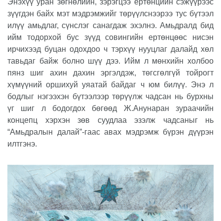
Энэхүү уран зөгнөлийн, зэрэгцээ ертөнцийн сэжүүрээс
зүүгдэн байх мэт мэдрэмжийг төрүүлснээрээ тус бүтээл
илүү амьдлаг, сүнслэг санагдаж эхэлнэ. Амьдралд бид
ийм тодорхой бус зүүд совингийн ертөнцөөс нисэн
ирчихээд буцан одохдоо ч тэрхүү нууцлаг далайд хөл
тавьдаг байж болно шүү дээ. Ийм л мөнхийн холбоо
пянз шиг ахин дахин эргэлдэж, төгсгөлгүй тойрогт
хүмүүний оршихуй уяатай байдаг ч юм билүү. Энэ л
бодлыг нэгээхэн бүтээлээр төрүүлж чадсан нь бурхны
үг шиг л бодогдох бөгөөд Ж.Анунаран зураачийн
концепц хэрхэн зөв суудлаа эзэлж чадсаныг нь
“Амьдралын далай”-гаас авах мэдрэмж бүрэн дүүрэн
илтгэнэ.