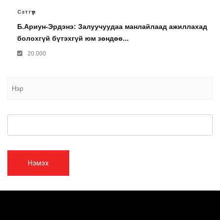
Сэтгүүл
Б.Ариун-Эрдэнэ: Залуучуудаа манлайлаад ажиллахад
болохгүй бүтэхгүй юм зөндөө...
20.000
Нэмэх