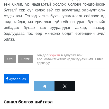
зөн билиг, ур чадвартай хослох боловч “онцгойрсон
бүтээл” гэж юуг хэлэх вэ? гэх асуултанд хариулт олж
мэдэх юм. Тэгээд ч энэ бүхэн уламжлалт соёлоос ид
шид хайдаг, материаллаг зүйлгүйгээр уран бүтээлийг
илбэдэж бүтээх гэж зууралддаг аахар, шаахар
бодлуудаас тэс өөр жинхэнэ бодит ертөнцийн зүйл
билээ.
Гомдол
хэрхэн
мэдүүлэх вэ?
Ctrl
Enter
Холбоотой текстийг идэвхжүүлэн
Ctrl+Enter
дарна уу.
Хуваалцах
Санал болгох нийтлэл