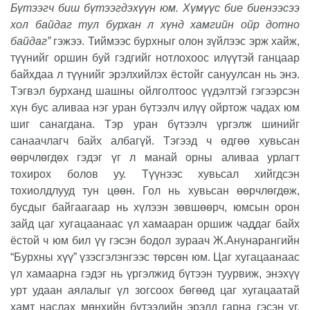
Бүтээгч биш бүтээгдэхүүн юм. Хүмүүс бие биенээсээ
хол байдаг тул бурхан л хүнд хамгийн ойр дотно
байдаг”
гэжээ. Тиймээс бурхныг олон зүйлээс эрж хайж,
түүнийг оршин буй гэдгийг нотлохоос илүүтэй ганцаар
байхдаа л түүнийг эрэлхийлэх ёстойг сануулсан нь энэ.
Тэгвэл бурханд шашны ойлголтоос үүдэлтэй гэгээрсэн
хүн бус аливаа нэг уран бүтээлч илүү ойртож чадах юм
шиг санагдана. Тэр уран бүтээлч үргэлж шинийг
санаачлагч байх албагүй. Тэгээд ч өдгөө хувьсан
өөрчлөгдөх гэдэг үг л манай орны аливаа урлагт
тохирох болов уу. Түүнээс хувьсал хийгдсэн
тохиолдлууд тун цөөн. Гол нь хувьсан өөрчлөгдөж,
бусдыг байгаагаар нь хүлээн зөвшөөрч, юмсын орон
зайд цаг хугацаанаас үл хамааран оршиж чаддаг байх
ёстой ч юм бил үү гэсэн бодол зураач Ж.Анунарангийн
“Бурхны хүү” үзэсгэлэнгээс төрсөн юм. Цаг хугацаанаас
үл хамаарна гэдэг нь үргэлжид бүтээн туурвиж, энэхүү
урт удаан аялалыг үл зогсоох бөгөөд цаг хугацаатай
хамт наслах мөнхийн бүтээлийн эрэлд гарна гэсэн үг.