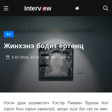
Interv
i
ew
Art
Жинхэнэ бодит ертөнц
.
.
5-07-2024, 23:15
85
0
Нэгэн удаа шүүмжлэгч Хэстэр Пикман
“Бурхан бол
гэрэл биш харин харанхуй, ариун эцэг бус хүү нь мөн.