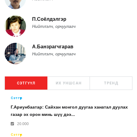
П.Соёлдэлгэр
Нийтлэлч, орчуулагч
А.Банзрагчгарав
Нийтлэлч, орчуулагч
СЭТГҮҮЛ
ИХ УНШСАН
ТРЕНД
Сэтгүүл
Г.Ариунбаатар: Сайхан монгол дуугаа ханатал дуулах
газар эх орон минь шүү дээ...
20.000
Сэтгүүл