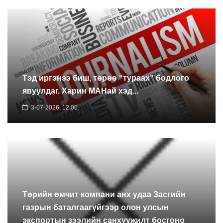
Тэд иргэнээ биш, төрөө “тураах” бодлого
явуулдаг. Харин МАНай хэд...
3-07-2026, 12:00
Төрийн өмчит компани анх удаа Засгийн
газрын баталгаагүйгээр олон улсын
экспортын зээлийн санхүүжилт босгоно