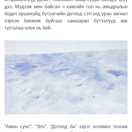
дээ. Мэдээж мөн байсан ч хамгийн гол нь амьдралын
бодит оршихуйд бүтээгчийн дотоод сэтгэлд уран зөгнөл
хэрхэн биежиж буйгаас хамааран бүтээлүүд зөв
тусгалаа олох нь бий.
“Амин сүнс”, “Элч”, “Дотоод би” зэрэг холимог техник