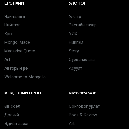
ЕРӨНХИЙ
УЛС ТӨР
Ярилцлага
Улс төр
Нийтлэл
Засгийн газар
Хөрөг
УИХ
Mongol Made
Нийгэм
Magazine Quote
Story
Art
Сурвалжлага
Авторын өрөө
Асуулт
Welcome to Mongolia
МЭДЭЭНИЙ ӨРӨӨ
NotWrittenArt
Өв соёл
Сонгодог урлаг
Дэлхий
Book & Review
Эдийн засаг
Art