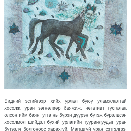
Бидний эсгийгээр хийх урлал буюу уламжлалтай
хосолж, уран зөгнөлөөр баяжиж, негативт тусгалаа
олсон ийм баян, утга нь бүрэн дүүрэн бүтэж бүрэлдсэн
хосолмол шийдэл бүхий урлагийн туурвилуудыг уран
бүтээлч болгоноос харахгүй. Магадгүй уран сэтгэлгээ,