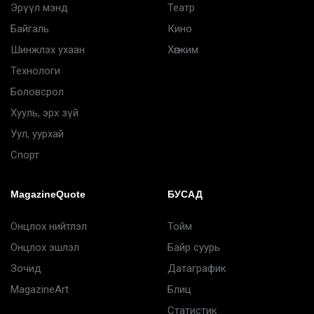
Эрүүл мэнд
Театр
Байгаль
Кино
Шинжлэх ухаан
Хөгжим
Технологи
Боловсрол
Хууль, эрх зүй
Уул, уурхай
Спорт
MagazineQuote
БУСАД
Онцлох нийтлэл
Тойм
Онцлох эшлэл
Байр суурь
Зочид
Датаграфик
MagazineArt
Блиц
Статистик