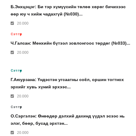
Б.Энхцэцэг: Би тэр хүмүүсийн төлөө хөрөг бичихээс
өөр юу ч хийж чадахгүй (№030)...
20.000
Сэтгүүл
Ч.Галсан: Мөнхийн бүтээл зовлонгоос төрдөг (№033)...
20.000
Сэтгүүл
Г.Аюурзана: Үндэстэн угсаатны соёл, оршин тогтнох
эрхийг хувь хүний эрхээс...
20.000
Сэтгүүл
О.Сэргэлэн: Өнөөдөр дэлхий дахинд үүдэл эсээс нь
элэг, бөөр, бусад эрхтэн...
20.000