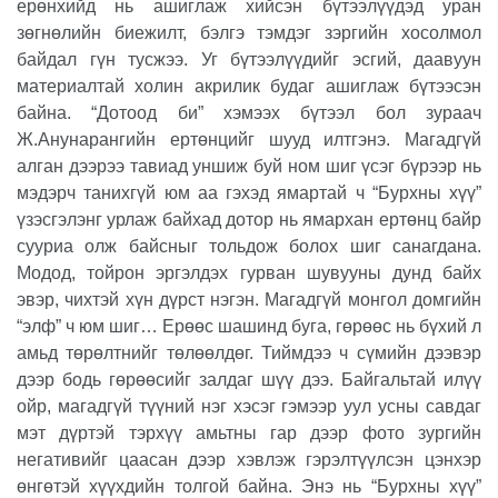
ерөнхийд нь ашиглаж хийсэн бүтээлүүдэд уран
зөгнөлийн биежилт, бэлгэ тэмдэг зэргийн хосолмол
байдал гүн тусжээ. Уг бүтээлүүдийг эсгий, даавуун
материалтай холин акрилик будаг ашиглаж бүтээсэн
байна. “Дотоод би” хэмээх бүтээл бол зураач
Ж.Анунарангийн ертөнцийг шууд илтгэнэ. Магадгүй
алган дээрээ тавиад уншиж буй ном шиг үсэг бүрээр нь
мэдэрч танихгүй юм аа гэхэд ямартай ч “Бурхны хүү”
үзэсгэлэнг урлаж байхад дотор нь ямархан ертөнц байр
сууриа олж байсныг тольдож болох шиг санагдана.
Модод, тойрон эргэлдэх гурван шувууны дунд байх
эвэр, чихтэй хүн дүрст нэгэн. Магадгүй монгол домгийн
“элф” ч юм шиг… Ерөөс шашинд буга, гөрөөс нь бүхий л
амьд төрөлтнийг төлөөлдөг. Тиймдээ ч сүмийн дээвэр
дээр бодь гөрөөсийг залдаг шүү дээ. Байгальтай илүү
ойр, магадгүй түүний нэг хэсэг гэмээр уул усны савдаг
мэт дүртэй тэрхүү амьтны гар дээр фото зургийн
негативийг цаасан дээр хэвлэж гэрэлтүүлсэн цэнхэр
өнгөтэй хүүхдийн толгой байна. Энэ нь “Бурхны хүү”