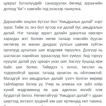
цуврал бүтээлүүдийг санагдуулах бөгөөд зураачийн
дотоод “би”-г хамгийн тод үнэнээр таниулна.
Дараагийн онцлох бүтээл бол “Амьдралын далай” нэрт
зураг. Тийм ээ, энэ бол зүгээр нэг далай бус амьдралын
далай. Нэг талаар зурагт далайн давалгаа хөөсөрч
харагдах мэт боловч нөгөө талаар нэвсийн буусан
хөглөгөр их манан дундаас уулсын цавчим хүйтэн
оргилууд цухалзах шиг мэдрэмж төрүүлнэ. Дээгүүр нь
шагласан нарийхан зурааснууд бол хүмүүс бид тэрхүү
нууцлаг далай руу цуварч унах шиг, басхүү буцаад ирж
байх шиг болно. Тиймдээ ч эхлэл, төгсгөл нь
тодорхойгүй зураас татаад орхисон нь ойлгомжтой.
Магадгүй энэ амьдралын далайг үзэгч болгон өөрөөр
тайлбарлах болов уу. Учир нь аливаа нэг зүйл хоёр
хүний мэдрэмжинд яв цав адилхан өнгийг олж
буудаггүй билээ. Нөгөөтэйгүүр “Амьдрал далай”-г удаан
ширтээд зогсвол зүүдний юм шиг ертөнцөд хөл тавина.