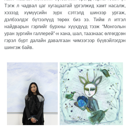
Тэгж л чадвал цаг хугацаатай үргэлжид хамт насалж,
хэзээд хүмүүсийн зүрх сэтгэлд шинээр ургаж,
дэлбээлдэг бүтээлүүд төрөх биз ээ. Тийм л итгэл
найдварын гэрлийг бурхны хүүхдүүд тээж “Монголын
уран зургийн галлерей”-н хана, шал, таазнаас өлгөгдсөн
гэрэл бүрт далайн давалгаан чимээгээр бүүвэйлэгдэн
шингэж байв.