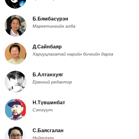
Б.Бямбасүрэн
Маркетингийн алба
Д.Сайнбаяр
Хариуцлагатай нарийн бичгийн дарга
Б.Алтанхуяг
Ерөнхий редактор
Н.Түвшинбат
Сэтгүүлч
С.Баясгалан
Нийтлэлч