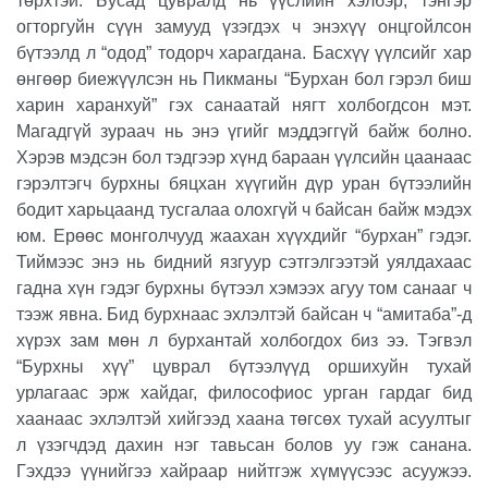
төрхтэй. Бусад цувралд нь үүслийн хэлбэр, тэнгэр
огторгуйн сүүн замууд үзэгдэх ч энэхүү онцгойлсон
бүтээлд л “одод” тодорч харагдана. Басхүү үүлсийг хар
өнгөөр биежүүлсэн нь Пикманы “Бурхан бол гэрэл биш
харин харанхуй” гэх санаатай нягт холбогдсон мэт.
Магадгүй зураач нь энэ үгийг мэддэггүй байж болно.
Хэрэв мэдсэн бол тэдгээр хүнд бараан үүлсийн цаанаас
гэрэлтэгч бурхны бяцхан хүүгийн дүр уран бүтээлийн
бодит харьцаанд тусгалаа олохгүй ч байсан байж мэдэх
юм. Ерөөс монголчууд жаахан хүүхдийг “бурхан” гэдэг.
Тиймээс энэ нь бидний язгуур сэтгэлгээтэй уялдахаас
гадна хүн гэдэг бурхны бүтээл хэмээх агуу том санааг ч
тээж явна. Бид бурхнаас эхлэлтэй байсан ч “амитаба”-д
хүрэх зам мөн л бурхантай холбогдох биз ээ. Тэгвэл
“Бурхны хүү” цуврал бүтээлүүд оршихуйн тухай
урлагаас эрж хайдаг, философиос урган гардаг бид
хаанаас эхлэлтэй хийгээд хаана төгсөх тухай асуултыг
л үзэгчдэд дахин нэг тавьсан болов уу гэж санана.
Гэхдээ үүнийгээ хайраар нийтгэж хүмүүсээс асуужээ.