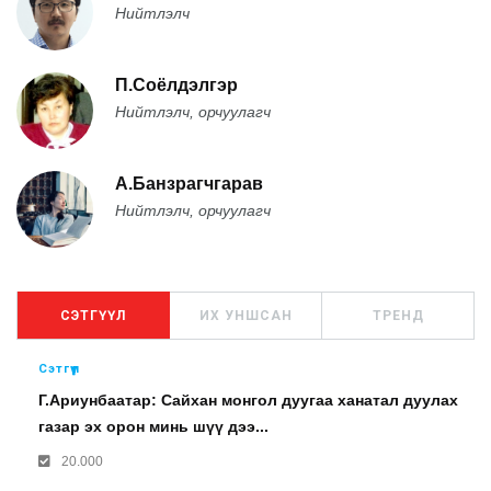
Нийтлэлч
П.Соёлдэлгэр
Нийтлэлч, орчуулагч
А.Банзрагчгарав
Нийтлэлч, орчуулагч
СЭТГҮҮЛ
ИХ УНШСАН
ТРЕНД
Сэтгүүл
Г.Ариунбаатар: Сайхан монгол дуугаа ханатал дуулах
газар эх орон минь шүү дээ...
20.000