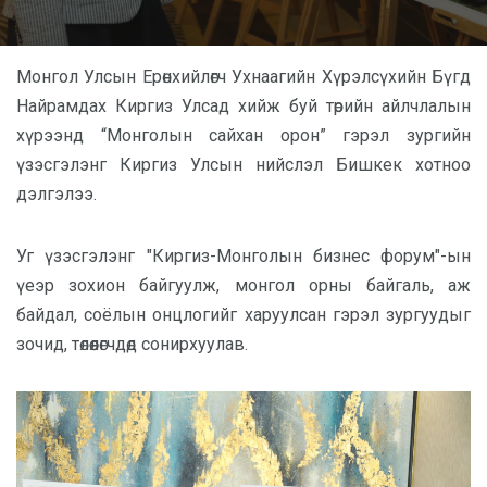
Монгол Улсын Ерөнхийлөгч Ухнаагийн Хүрэлсүхийн Бүгд
Найрамдах Киргиз Улсад хийж буй төрийн айлчлалын
хүрээнд “Монголын сайхан орон” гэрэл зургийн
үзэсгэлэнг Киргиз Улсын нийслэл Бишкек хотноо
дэлгэлээ.
Уг үзэсгэлэнг "Киргиз-Монголын бизнес форум"-ын
үеэр зохион байгуулж, монгол орны байгаль, аж
байдал, соёлын онцлогийг харуулсан гэрэл зургуудыг
зочид, төлөөлөгчдөд сонирхуулав.