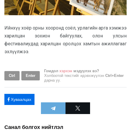
Ийнхүү хоёр орны хооронд соёл, урлагийн арга хэмжээ
харилцан зохион байгуулах, олон улсын
фестивалиудад харилцан оролцох хамтын ажиллагааг
эхлүүлжээ.
Гомдол
хэрхэн
мэдүүлэх вэ?
Ctrl
Enter
Холбоотой текстийг идэвхжүүлэн
Ctrl+Enter
дарна уу.
Хуваалцах
Санал болгох нийтлэл