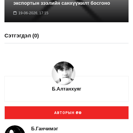
экспортын зээлийн санхүүжилт босгоно
19-06-2026, 17:15
Сэтгэгдэл (0)
Б.Алтанхуяг
АВТОРЫН ӨРӨӨ
Б.Ганчимэг