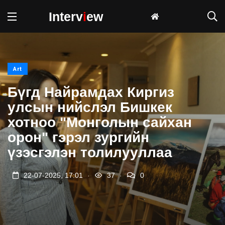
Interv
i
ew
Art
Бүгд Найрамдах Киргиз
улсын нийслэл Бишкек
хотноо "Монголын сайхан
орон" гэрэл зургийн
үзэсгэлэн толилууллаа
.
.
22-07-2025, 17:01
37
0