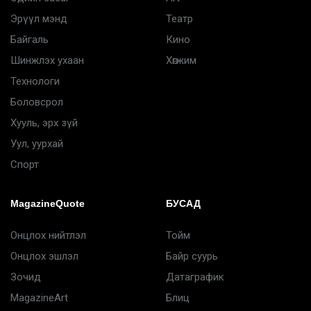
Эрүүл мэнд
Театр
Байгаль
Кино
Шинжлэх ухаан
Хөгжим
Технологи
Боловсрол
Хууль, эрх зүй
Уул, уурхай
Спорт
MagazineQuote
БУСАД
Онцлох нийтлэл
Тойм
Онцлох эшлэл
Байр суурь
Зочид
Датаграфик
MagazineArt
Блиц