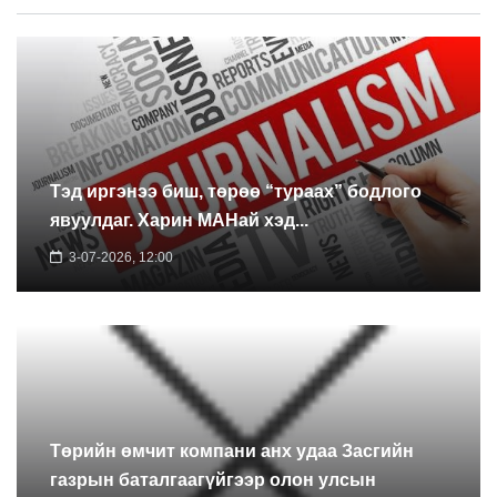
Тэд иргэнээ биш, төрөө “тураах” бодлого
явуулдаг. Харин МАНай хэд...
3-07-2026, 12:00
Төрийн өмчит компани анх удаа Засгийн
газрын баталгаагүйгээр олон улсын