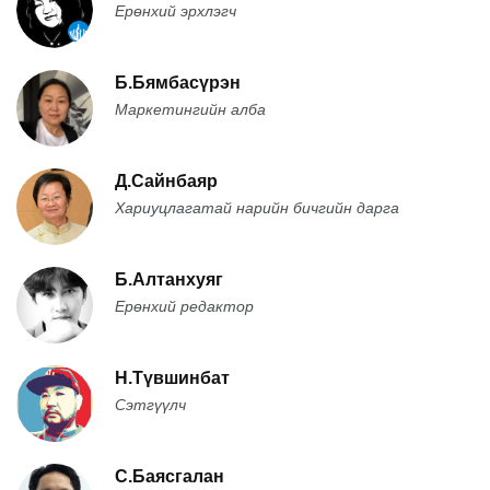
Ерөнхий эрхлэгч
Б.Бямбасүрэн
Маркетингийн алба
Д.Сайнбаяр
Хариуцлагатай нарийн бичгийн дарга
Б.Алтанхуяг
Ерөнхий редактор
Н.Түвшинбат
Сэтгүүлч
С.Баясгалан