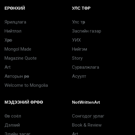
ЕРӨНХИЙ
УЛС ТӨР
Ярилцлага
Улс төр
Нийтлэл
Засгийн газар
Хөрөг
УИХ
Mongol Made
Нийгэм
Magazine Quote
Story
Art
Сурвалжлага
Авторын өрөө
Асуулт
Welcome to Mongolia
МЭДЭЭНИЙ ӨРӨӨ
NotWrittenArt
Өв соёл
Сонгодог урлаг
Дэлхий
Book & Review
Эдийн засаг
Art