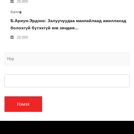
20.000
Сэтгүүл
Б.Ариун-Эрдэнэ: Залуучуудаа манлайлаад ажиллахад
болохгүй бүтэхгүй юм зөндөө...
20.000
Нэмэх