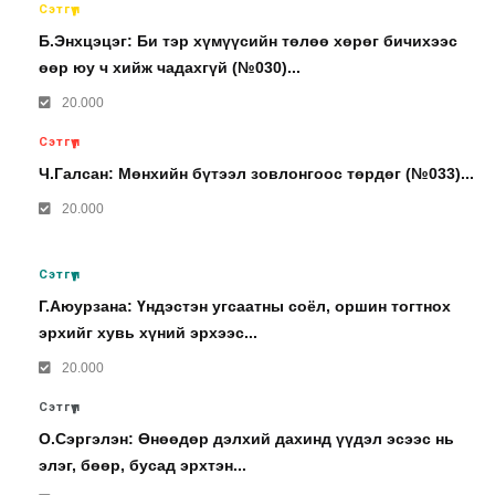
Сэтгүүл
Б.Энхцэцэг: Би тэр хүмүүсийн төлөө хөрөг бичихээс
өөр юу ч хийж чадахгүй (№030)...
20.000
Сэтгүүл
Ч.Галсан: Мөнхийн бүтээл зовлонгоос төрдөг (№033)...
20.000
Сэтгүүл
Г.Аюурзана: Үндэстэн угсаатны соёл, оршин тогтнох
эрхийг хувь хүний эрхээс...
20.000
Сэтгүүл
О.Сэргэлэн: Өнөөдөр дэлхий дахинд үүдэл эсээс нь
элэг, бөөр, бусад эрхтэн...