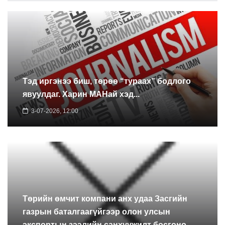
Тэд иргэнээ биш, төрөө “тураах” бодлого
явуулдаг. Харин МАНай хэд...
3-07-2026, 12:00
Төрийн өмчит компани анх удаа Засгийн
газрын баталгаагүйгээр олон улсын
экспортын зээлийн санхүүжилт босгоно