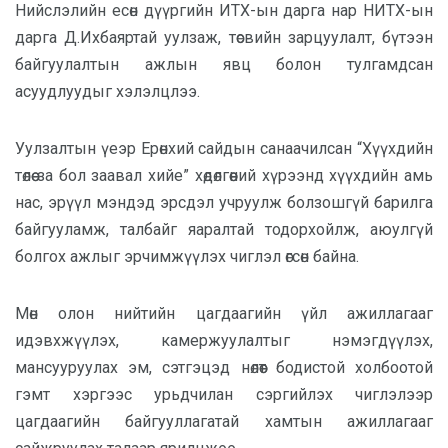
Нийслэлийн есөн дүүргийн ИТХ-ын дарга нар НИТХ-ын
дарга Д.Ихбаяртай уулзаж, төсвийн зарцуулалт, бүтээн
байгуулалтын ажлын явц болон тулгамдсан
асуудлуудыг хэлэлцлээ.
Уулзалтын үеэр Ерөнхий сайдын санаачилсан “Хүүхдийн
төлөө за бол заавал хийе” хөдөлгөөний хүрээнд хүүхдийн амь
нас, эрүүл мэндэд эрсдэл учруулж болзошгүй барилга
байгууламж, талбайг яаралтай тодорхойлж, аюулгүй
болгох ажлыг эрчимжүүлэх чиглэл өгсөн байна.
Мөн олон нийтийн цагдаагийн үйл ажиллагааг
идэвхжүүлэх, камержуулалтыг нэмэгдүүлэх,
мансууруулах эм, сэтгэцэд нөлөөт бодистой холбоотой
гэмт хэргээс урьдчилан сэргийлэх чиглэлээр
цагдаагийн байгууллагатай хамтын ажиллагааг