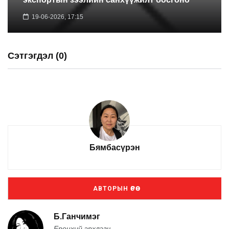
19-06-2026, 17:15
Сэтгэгдэл (0)
Бямбасүрэн
АВТОРЫН ӨРӨӨ
Б.Ганчимэг
Ерөнхий эрхлэгч