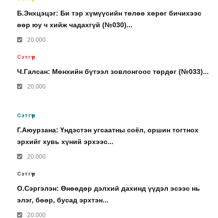
Б.Энхцэцэг: Би тэр хүмүүсийн төлөө хөрөг бичихээс
өөр юу ч хийж чадахгүй (№030)...
20.000
Сэтгүүл
Ч.Галсан: Мөнхийн бүтээл зовлонгоос төрдөг (№033)...
20.000
Сэтгүүл
Г.Аюурзана: Үндэстэн угсаатны соёл, оршин тогтнох
эрхийг хувь хүний эрхээс...
20.000
Сэтгүүл
О.Сэргэлэн: Өнөөдөр дэлхий дахинд үүдэл эсээс нь
элэг, бөөр, бусад эрхтэн...
20.000