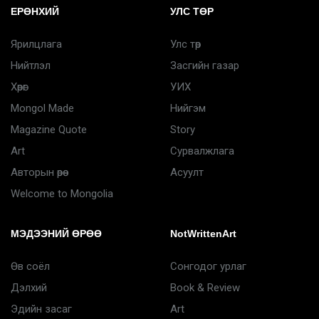
ЕРӨНХИЙ
УЛС ТӨР
Ярилцлага
Улс төр
Нийтлэл
Засгийн газар
Хөрөг
УИХ
Mongol Made
Нийгэм
Magazine Quote
Story
Art
Сурвалжлага
Авторын өрөө
Асуулт
Welcome to Mongolia
МЭДЭЭНИЙ ӨРӨӨ
NotWrittenArt
Өв соёл
Сонгодог урлаг
Дэлхий
Book & Review
Эдийн засаг
Art