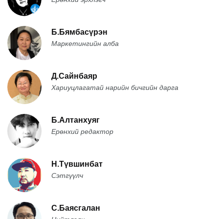
Б.Бямбасүрэн
Маркетингийн алба
Д.Сайнбаяр
Хариуцлагатай нарийн бичгийн дарга
Б.Алтанхуяг
Ерөнхий редактор
Н.Түвшинбат
Сэтгүүлч
С.Баясгалан