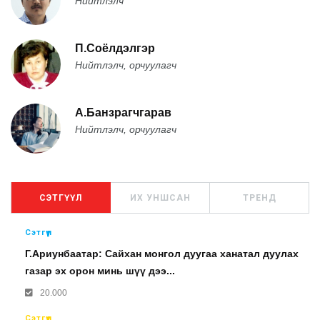
Нийтлэлч
П.Соёлдэлгэр
Нийтлэлч, орчуулагч
А.Банзрагчгарав
Нийтлэлч, орчуулагч
СЭТГҮҮЛ
ИХ УНШСАН
ТРЕНД
Сэтгүүл
Г.Ариунбаатар: Сайхан монгол дуугаа ханатал дуулах
газар эх орон минь шүү дээ...
20.000
Сэтгүүл