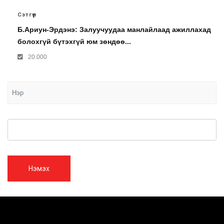
Сэтгүүл
Б.Ариун-Эрдэнэ: Залуучуудаа манлайлаад ажиллахад
болохгүй бүтэхгүй юм зөндөө...
20.000
Нэмэх