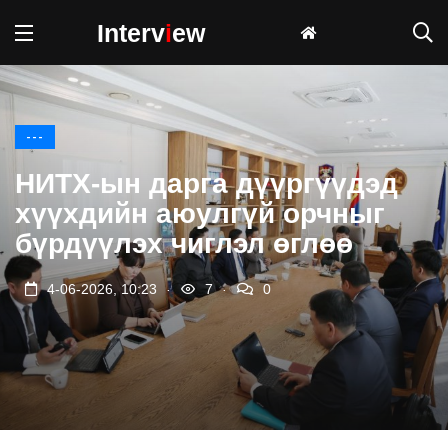
Interv
i
ew
---
НИТХ-ын дарга дүүргүүдэд
хүүхдийн аюулгүй орчныг
бүрдүүлэх чиглэл өглөө
.
.
4-06-2026, 10:23
7
0