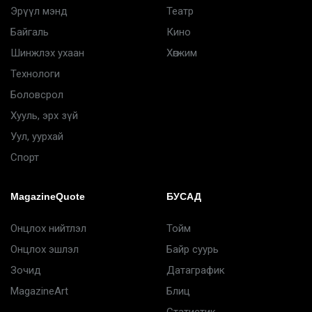
Эрүүл мэнд
Театр
Байгаль
Кино
Шинжлэх ухаан
Хөгжим
Технологи
Боловсрол
Хууль, эрх зүй
Уул, уурхай
Спорт
MagazineQuote
БУСАД
Онцлох нийтлэл
Тойм
Онцлох эшлэл
Байр суурь
Зочид
Датаграфик
MagazineArt
Блиц