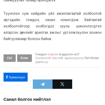
сайжруулах талаар ярилцжээ.
Түүнчлэн сүм хийдийн үйл ажиллагаатай холбоотой
иргэдийн гомдол, санал нэмэгдэж байгаатай
холбоотойгоор холбогдох хууль шинэчлэгдтэл
илэрсэн зөрчлийг арилгах ажлыг үргэлжлүүлэн зохион
байгуулахаар болсон байна.
Гомдол
хэрхэн
мэдүүлэх вэ?
Ctrl
Enter
Холбоотой текстийг идэвхжүүлэн
Ctrl+Enter
дарна уу.
Хуваалцах
Санал болгох нийтлэл