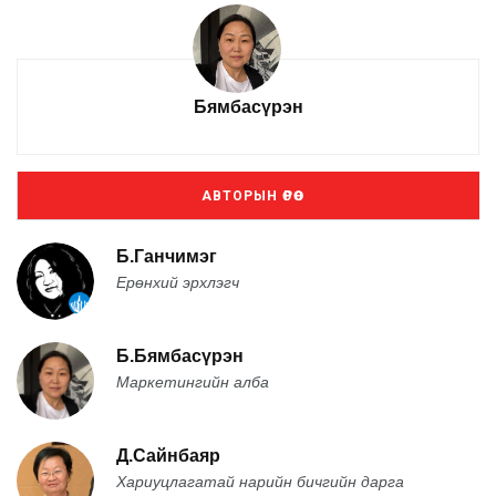
Бямбасүрэн
АВТОРЫН ӨРӨӨ
Б.Ганчимэг
Ерөнхий эрхлэгч
Б.Бямбасүрэн
Маркетингийн алба
Д.Сайнбаяр
Хариуцлагатай нарийн бичгийн дарга