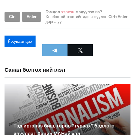
Гомдол
хэрхэн
мэдүүлэх вэ?
Ctrl
Enter
Холбоотой текстийг идэвхжүүлэн
Ctrl+Enter
дарна уу.
Хуваалцах
Санал болгох нийтлэл
Тэд иргэнээ биш, төрөө “тураах” бодлого
явуулдаг. Харин МАНай хэд...