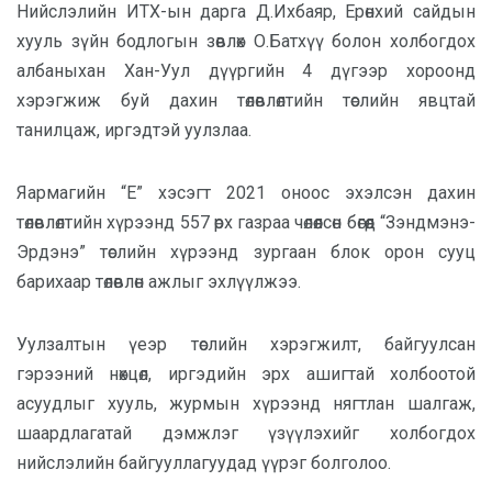
Нийслэлийн ИТХ-ын дарга Д.Ихбаяр, Ерөнхий сайдын
хууль зүйн бодлогын зөвлөх О.Батхүү болон холбогдох
албаныхан Хан-Уул дүүргийн 4 дүгээр хороонд
хэрэгжиж буй дахин төлөвлөлтийн төслийн явцтай
танилцаж, иргэдтэй уулзлаа.
Яармагийн “Е” хэсэгт 2021 оноос эхэлсэн дахин
төлөвлөлтийн хүрээнд 557 өрх газраа чөлөөлсөн бөгөөд “Зэндмэнэ-
Эрдэнэ” төслийн хүрээнд зургаан блок орон сууц
барихаар төлөвлөн ажлыг эхлүүлжээ.
Уулзалтын үеэр төслийн хэрэгжилт, байгуулсан
гэрээний нөхцөл, иргэдийн эрх ашигтай холбоотой
асуудлыг хууль, журмын хүрээнд нягтлан шалгаж,
шаардлагатай дэмжлэг үзүүлэхийг холбогдох
нийслэлийн байгууллагуудад үүрэг болголоо.