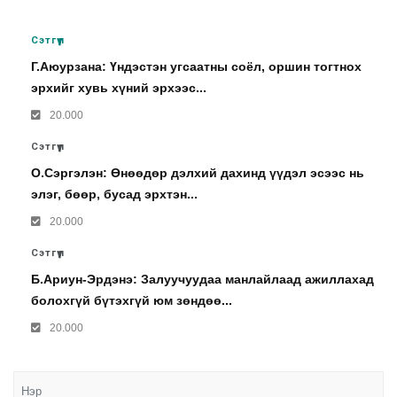
Сэтгүүл
Г.Аюурзана: Үндэстэн угсаатны соёл, оршин тогтнох
эрхийг хувь хүний эрхээс...
20.000
Сэтгүүл
О.Сэргэлэн: Өнөөдөр дэлхий дахинд үүдэл эсээс нь
элэг, бөөр, бусад эрхтэн...
20.000
Сэтгүүл
Б.Ариун-Эрдэнэ: Залуучуудаа манлайлаад ажиллахад
болохгүй бүтэхгүй юм зөндөө...
20.000