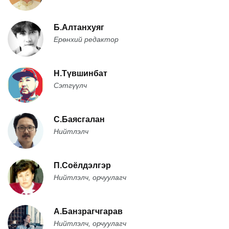
Б.Алтанхуяг
Ерөнхий редактор
Н.Түвшинбат
Сэтгүүлч
С.Баясгалан
Нийтлэлч
П.Соёлдэлгэр
Нийтлэлч, орчуулагч
А.Банзрагчгарав
Нийтлэлч, орчуулагч