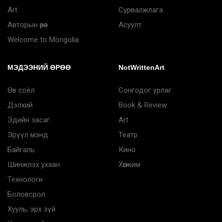
Art
Сурвалжлага
Авторын өрөө
Асуулт
Welcome to Mongolia
МЭДЭЭНИЙ ӨРӨӨ
NotWrittenArt
Өв соёл
Сонгодог урлаг
Дэлхий
Book & Review
Эдийн засаг
Art
Эрүүл мэнд
Театр
Байгаль
Кино
Шинжлэх ухаан
Хөгжим
Технологи
Боловсрол
Хууль, эрх зүй