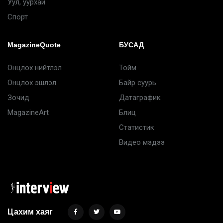
Уул, уурхай
Спорт
MagazineQuote
БУСАД
Онцлох нийтлэл
Тойм
Онцлох эшлэл
Байр суурь
Зочид
Датаграфик
MagazineArt
Блиц
Статистик
Видео мэдээ
Цахим хаяг