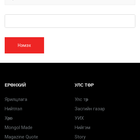
Нэмэх
ЕРӨНХИЙ
УЛС ТӨР
Ярилцлага
Улс төр
Нийтлэл
Засгийн газар
Хөрөг
УИХ
Mongol Made
Нийгэм
Magazine Quote
Story