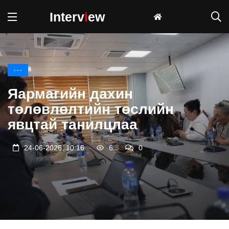
Interv
i
ew
---
Яармагийн дахин
төлөвлөлтийн төслийн
явцтай танилцлаа
.
.
24-06-2026, 10:16
6
0