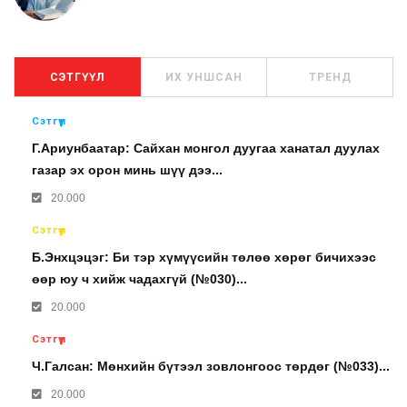
СЭТГҮҮЛ
ИХ УНШСАН
ТРЕНД
Сэтгүүл
Г.Ариунбаатар: Сайхан монгол дуугаа ханатал дуулах
газар эх орон минь шүү дээ...
20.000
Сэтгүүл
Б.Энхцэцэг: Би тэр хүмүүсийн төлөө хөрөг бичихээс
өөр юу ч хийж чадахгүй (№030)...
20.000
Сэтгүүл
Ч.Галсан: Мөнхийн бүтээл зовлонгоос төрдөг (№033)...
20.000