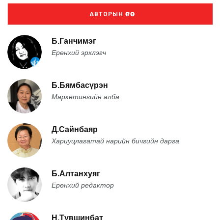
АВТОРЫН ӨРӨӨ
Б.Ганчимэг
Ерөнхий эрхлэгч
Б.Бямбасүрэн
Маркетингийн алба
Д.Сайнбаяр
Хариуцлагатай нарийн бичгийн дарга
Б.Алтанхуяг
Ерөнхий редактор
Н.Түвшинбат