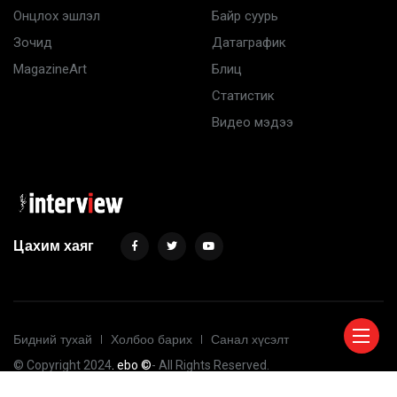
Онцлох эшлэл
Байр суурь
Зочид
Датаграфик
MagazineArt
Блиц
Статистик
Видео мэдээ
Цахим хаяг
Бидний тухай
Холбоо барих
Санал хүсэлт
© Copyright 2024
. ebo ©
- All Rights Reserved.