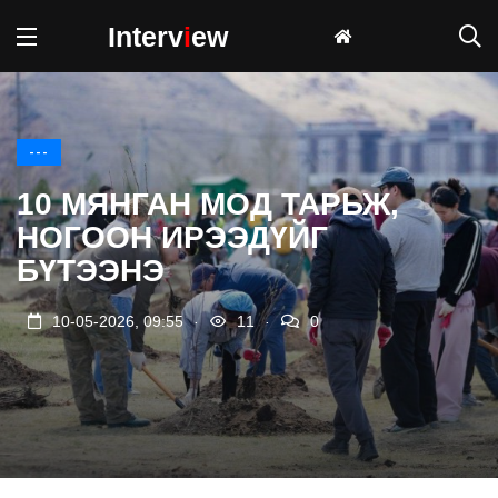
Interv
i
ew
---
10 МЯНГАН МОД ТАРЬЖ,
НОГООН ИРЭЭДҮЙГ
БҮТЭЭНЭ
.
.
10-05-2026, 09:55
11
0