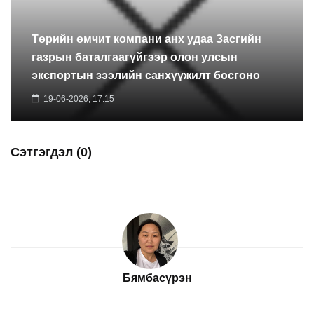
Төрийн өмчит компани анх удаа Засгийн
газрын баталгаагүйгээр олон улсын
экспортын зээлийн санхүүжилт босгоно
19-06-2026, 17:15
Сэтгэгдэл (0)
Бямбасүрэн