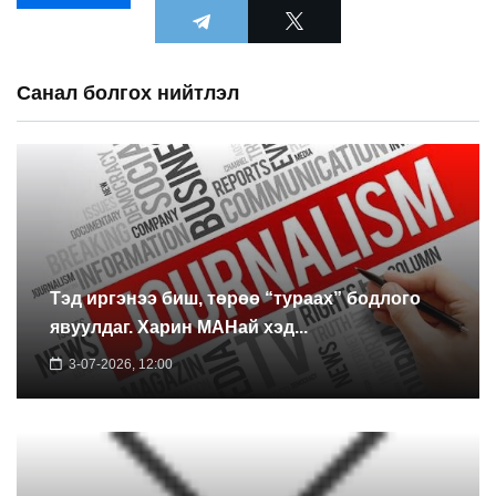
Санал болгох нийтлэл
Тэд иргэнээ биш, төрөө “тураах” бодлого
явуулдаг. Харин МАНай хэд...
3-07-2026, 12:00