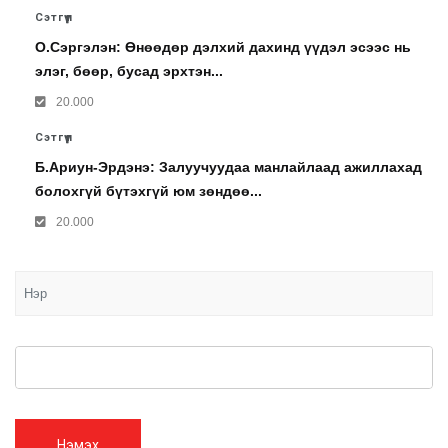
Сэтгүүл
О.Сэргэлэн: Өнөөдөр дэлхий дахинд үүдэл эсээс нь
элэг, бөөр, бусад эрхтэн...
20.000
Сэтгүүл
Б.Ариун-Эрдэнэ: Залуучуудаа манлайлаад ажиллахад
болохгүй бүтэхгүй юм зөндөө...
20.000
Нэмэх