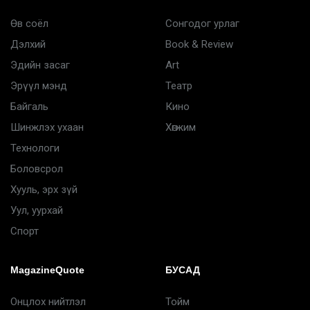
Өв соёл
Сонгодог урлаг
Дэлхий
Book & Review
Эдийн засаг
Art
Эрүүл мэнд
Театр
Байгаль
Кино
Шинжлэх ухаан
Хөгжим
Технологи
Боловсрол
Хууль, эрх зүй
Уул, уурхай
Спорт
MagazineQuote
БУСАД
Онцлох нийтлэл
Тойм