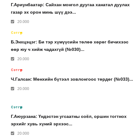
Г.Ариунбаатар: Сайхан монгол дуугаа ханатал дуулах
газар эх орон минь шүү дээ...
20.000
Сэтгүүл
Б.Энхцэцэг: Би тэр хүмүүсийн төлөө хөрөг бичихээс
өөр юу ч хийж чадахгүй (№030)...
20.000
Сэтгүүл
Ч.Галсан: Мөнхийн бүтээл зовлонгоос төрдөг (№033)...
20.000
Сэтгүүл
Г.Аюурзана: Үндэстэн угсаатны соёл, оршин тогтнох
эрхийг хувь хүний эрхээс...
20.000