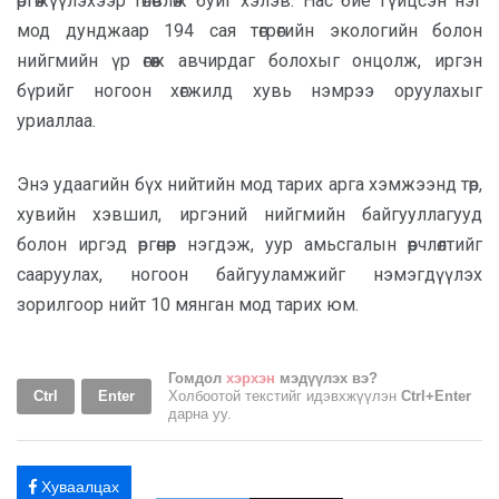
өргөжүүлэхээр төлөвлөж буйг хэлэв. Нас бие гүйцсэн нэг
мод дунджаар 194 сая төгрөгийн экологийн болон
нийгмийн үр өгөөж авчирдаг болохыг онцолж, иргэн
бүрийг ногоон хөгжилд хувь нэмрээ оруулахыг
уриаллаа.
Энэ удаагийн бүх нийтийн мод тарих арга хэмжээнд төр,
хувийн хэвшил, иргэний нийгмийн байгууллагууд
болон иргэд өргөнөөр нэгдэж, уур амьсгалын өөрчлөлтийг
сааруулах, ногоон байгууламжийг нэмэгдүүлэх
зорилгоор нийт 10 мянган мод тарих юм.
Гомдол
хэрхэн
мэдүүлэх вэ?
Ctrl
Enter
Холбоотой текстийг идэвхжүүлэн
Ctrl+Enter
дарна уу.
Хуваалцах