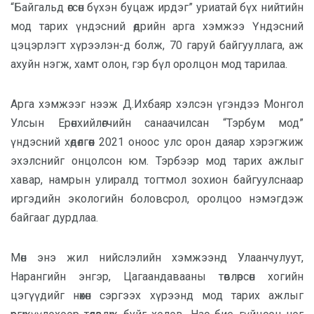
“Байгальд өгсөн бүхэн буцаж ирдэг” уриатай бүх нийтийн
мод тарих үндэсний өдрийн арга хэмжээ
Үндэсний
цэцэрлэгт хүрээлэн
-д болж, 70 гаруй байгууллага, аж
ахуйн нэгж, хамт олон, гэр бүл оролцон мод тарилаа.
Арга хэмжээг нээж
Д.Ихбаяр
хэлсэн үгэндээ Монгол
Улсын Ерөнхийлөгчийн санаачилсан “Тэрбум мод”
үндэсний хөдөлгөөн 2021 оноос улс орон даяар хэрэгжиж
эхэлснийг онцолсон юм. Тэрбээр мод тарих ажлыг
хавар, намрын улиралд тогтмол зохион байгуулснаар
иргэдийн экологийн боловсрол, оролцоо нэмэгдэж
байгааг дурдлаа.
Мөн энэ жил нийслэлийн хэмжээнд Улаанчулуут,
Нарангийн энгэр, Цагаандавааны төвлөрсөн хогийн
цэгүүдийг нөхөн сэргээх хүрээнд мод тарих ажлыг