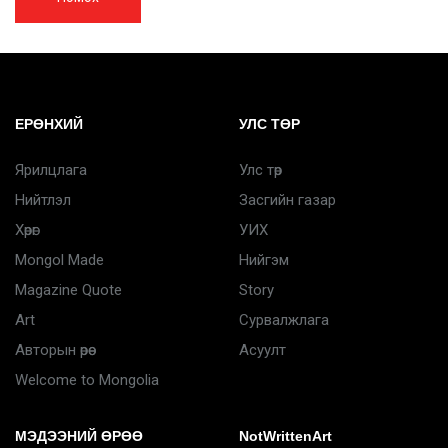
ЕРӨНХИЙ
УЛС ТӨР
Ярилцлага
Улс төр
Нийтлэл
Засгийн газар
Хөрөг
УИХ
Mongol Made
Нийгэм
Magazine Quote
Story
Art
Сурвалжлага
Авторын өрөө
Асуулт
Welcome to Mongolia
МЭДЭЭНИЙ ӨРӨӨ
NotWrittenArt