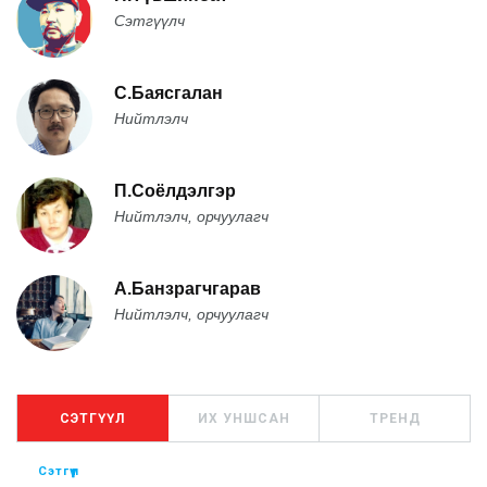
Сэтгүүлч
С.Баясгалан
Нийтлэлч
П.Соёлдэлгэр
Нийтлэлч, орчуулагч
А.Банзрагчгарав
Нийтлэлч, орчуулагч
СЭТГҮҮЛ
ИХ УНШСАН
ТРЕНД
Сэтгүүл