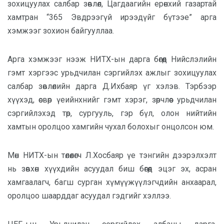
зохицуулах салбар зөвлөл, Цагдаагийн ерөнхий газартай
хамтран “365 Эвдрээгүй ирээдүйг бүтээе” арга
хэмжээг зохион байгууллаа.
Арга хэмжээг нээж НИТХ-ын дарга бөгөөд Нийслэлийн
гэмт хэргээс урьдчилан сэргийлэх ажлыг зохицуулах
салбар зөвлөлийн дарга Д.Ихбаяр үг хэлэв. Тэрбээр
хүүхэд, өсвөр үеийнхнийг гэмт хэрэг, зөрчлөөс урьдчилан
сэргийлэхэд төр, сургууль, гэр бүл, олон нийтийн
хамтын оролцоо хамгийн чухал болохыг онцолсон юм.
Мөн НИТХ-ын төлөөлөгч Л.Хосбаяр үе тэнгийн дээрэлхэлт
нь зөвхөн хүүхдийн асуудал биш бөгөөд эцэг эх, асран
хамгаалагч, багш сурган хүмүүжүүлэгчдийн анхаарал,
оролцоо шаарддаг асуудал гэдгийг хэллээ.