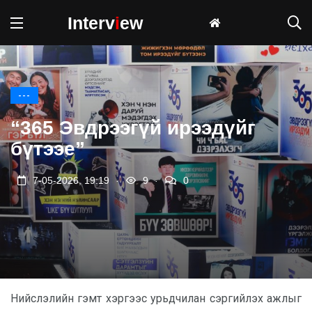
Interv
i
ew
---
“365 Эвдрээгүй ирээдүйг
бүтээе”
.
.
7-05-2026, 19:19
9
0
Нийслэлийн гэмт хэргээс урьдчилан сэргийлэх ажлыг