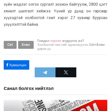
зүйн мэдлэг олгох сургалт зохион байгуулж, 2800 цэгт
хяналт шалгалт хийжээ. Үүний үр дүнд он гарсаар
хүүхэдтэй холбоотой гэмт хэрэг 27 хувиар буурсан
үзүүлэлттэй байна.
Гомдол
хэрхэн
мэдүүлэх вэ?
Ctrl
Enter
Холбоотой текстийг идэвхжүүлэн
Ctrl+Enter
дарна уу.
Хуваалцах
Санал болгох нийтлэл