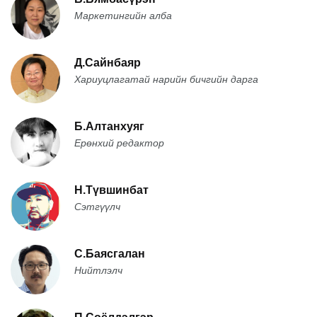
Маркетингийн алба
Д.Сайнбаяр
Хариуцлагатай нарийн бичгийн дарга
Б.Алтанхуяг
Ерөнхий редактор
Н.Түвшинбат
Сэтгүүлч
С.Баясгалан
Нийтлэлч