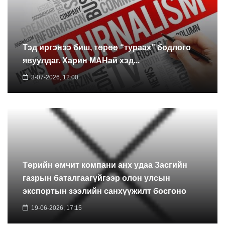
Тэд иргэнээ биш, төрөө “тураах” бодлого
явуулдаг. Харин МАНай хэд...
3-07-2026, 12:00
Төрийн өмчит компани анх удаа Засгийн
газрын баталгаагүйгээр олон улсын
экспортын зээлийн санхүүжилт босгоно
19-06-2026, 17:15