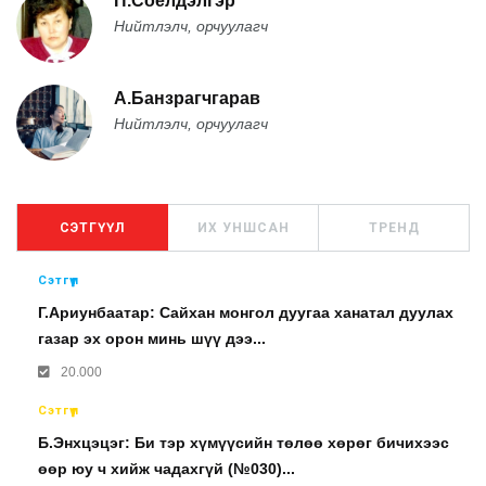
П.Соёлдэлгэр
Нийтлэлч, орчуулагч
А.Банзрагчгарав
Нийтлэлч, орчуулагч
СЭТГҮҮЛ
ИХ УНШСАН
ТРЕНД
Сэтгүүл
Г.Ариунбаатар: Сайхан монгол дуугаа ханатал дуулах
газар эх орон минь шүү дээ...
20.000
Сэтгүүл
Б.Энхцэцэг: Би тэр хүмүүсийн төлөө хөрөг бичихээс
өөр юу ч хийж чадахгүй (№030)...