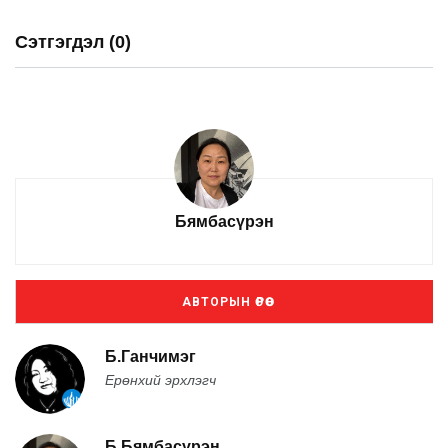
Сэтгэгдэл (0)
Бямбасүрэн
АВТОРЫН ӨРӨӨ
Б.Ганчимэг
Ерөнхий эрхлэгч
Б.Бямбасүрэн