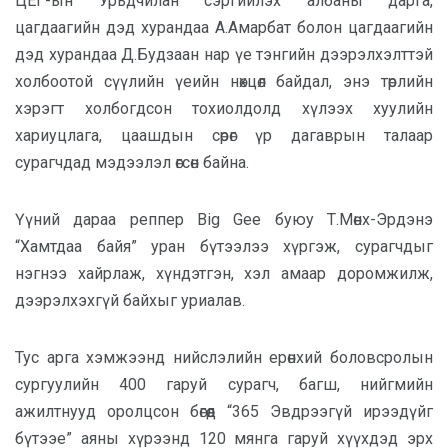
ЦЕГ-ын Урьдчилан сэргийлэх албаны дарга,
цагдаагийн дэд хурандаа А.Амарбат болон цагдаагийн
дэд хурандаа Д.Будзаан нар үе тэнгийн дээрэлхэлттэй
холбоотой сүүлийн үеийн нөхцөл байдал, энэ төрлийн
хэрэгт холбогдсон тохиолдолд хүлээх хуулийн
хариуцлага, цаашдын сөрөг үр дагаврын талаар
сурагчдад мэдээлэл өгсөн байна.
Үүний дараа реппер Big Gee буюу Т.Мөнх-Эрдэнэ
“Хамтдаа байя” уран бүтээлээ хүргэж, сурагчдыг
нэгнээ хайрлаж, хүндэтгэн, хэл амаар доромжилж,
дээрэлхэхгүй байхыг уриалав.
Тус арга хэмжээнд нийслэлийн ерөнхий боловсролын
сургуулийн 400 гаруй сурагч, багш, нийгмийн
ажилтнууд оролцсон бөгөөд “365 Эвдрээгүй ирээдүйг
бүтээе” аяны хүрээнд 120 мянга гаруй хүүхдэд эрх