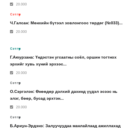
20.000
Сэтгүүл
Ч.Галсан: Мөнхийн бүтээл зовлонгоос төрдөг (№033)...
20.000
Сэтгүүл
Г.Аюурзана: Үндэстэн угсаатны соёл, оршин тогтнох
эрхийг хувь хүний эрхээс...
20.000
Сэтгүүл
О.Сэргэлэн: Өнөөдөр дэлхий дахинд үүдэл эсээс нь
элэг, бөөр, бусад эрхтэн...
20.000
Сэтгүүл
Б.Ариун-Эрдэнэ: Залуучуудаа манлайлаад ажиллахад