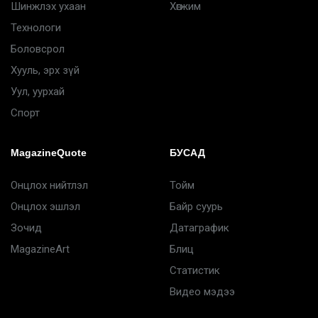
Шинжлэх ухаан
Хөгжим
Технологи
Боловсрол
Хууль, эрх зүй
Уул, уурхай
Спорт
MagazineQuote
БУСАД
Онцлох нийтлэл
Тойм
Онцлох эшлэл
Байр суурь
Зочид
Датаграфик
MagazineArt
Блиц
Статистик
Видео мэдээ