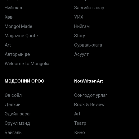
Нийтлэл
Засгийн газар
Хөрөг
УИХ
Mongol Made
Нийгэм
Magazine Quote
Story
Art
Сурвалжлага
Авторын өрөө
Асуулт
Welcome to Mongolia
МЭДЭЭНИЙ ӨРӨӨ
NotWrittenArt
Өв соёл
Сонгодог урлаг
Дэлхий
Book & Review
Эдийн засаг
Art
Эрүүл мэнд
Театр
Байгаль
Кино