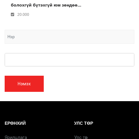
болохгүй бүтэхгүй юм зөндөө...
20.000
Нэмэх
ЕРӨНХИЙ
УЛС ТӨР
Ярилцлага
Улс төр