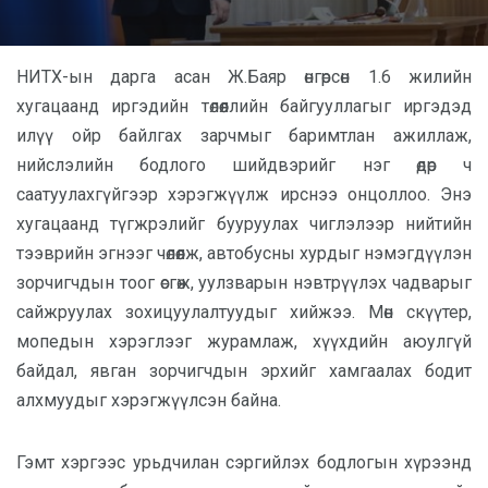
НИТХ-ын дарга асан Ж.Баяр өнгөрсөн 1.6 жилийн
хугацаанд иргэдийн төлөөллийн байгууллагыг иргэдэд
илүү ойр байлгах зарчмыг баримтлан ажиллаж,
нийслэлийн бодлого шийдвэрийг нэг өдөр ч
саатуулахгүйгээр хэрэгжүүлж ирснээ онцоллоо. Энэ
хугацаанд түгжрэлийг бууруулах чиглэлээр нийтийн
тээврийн эгнээг чөлөөлж, автобусны хурдыг нэмэгдүүлэн
зорчигчдын тоог өсгөж, уулзварын нэвтрүүлэх чадварыг
сайжруулах зохицуулалтуудыг хийжээ. Мөн скүүтер,
мопедын хэрэглээг журамлаж, хүүхдийн аюулгүй
байдал, явган зорчигчдын эрхийг хамгаалах бодит
алхмуудыг хэрэгжүүлсэн байна.
Гэмт хэргээс урьдчилан сэргийлэх бодлогын хүрээнд