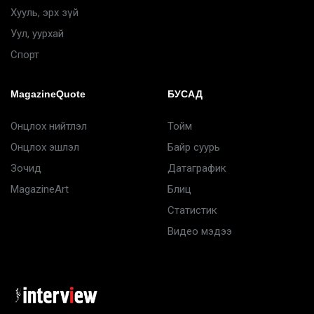
Хууль, эрх зүй
Уул, уурхай
Спорт
MagazineQuote
БУСАД
Онцлох нийтлэл
Тойм
Онцлох эшлэл
Байр суурь
Зочид
Датаграфик
MagazineArt
Блиц
Статистик
Видео мэдээ