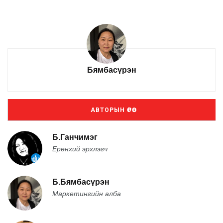
Бямбасүрэн
АВТОРЫН ӨРӨӨ
Б.Ганчимэг
Ерөнхий эрхлэгч
Б.Бямбасүрэн
Маркетингийн алба