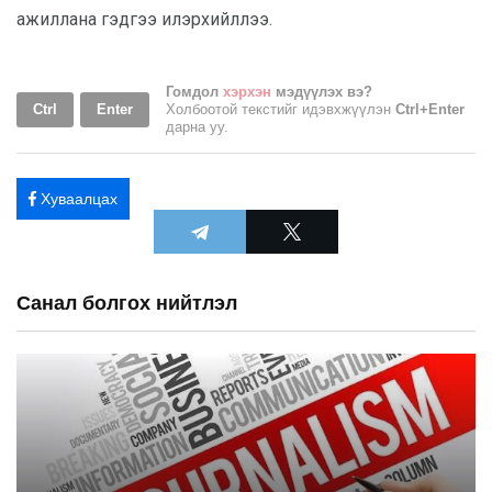
ажиллана гэдгээ илэрхийллээ.
Гомдол
хэрхэн
мэдүүлэх вэ?
Ctrl
Enter
Холбоотой текстийг идэвхжүүлэн
Ctrl+Enter
дарна уу.
Хуваалцах
Санал болгох нийтлэл