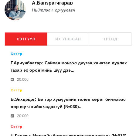
А.Банзрагчгарав
Нийтлэлч, орчуулагч
СЭТГҮҮЛ
ИХ УНШСАН
ТРЕНД
Сэтгүүл
Г.Ариунбаатар: Сайхан монгол дуугаа ханатал дуулах
газар эх орон минь шүү дээ...
20.000
Сэтгүүл
Б.Энхцэцэг: Би тэр хүмүүсийн төлөө хөрөг бичихээс
өөр юу ч хийж чадахгүй (№030)...
20.000
Сэтгүүл
Ч.Галсан: Мөнхийн бүтээл зовлонгоос төрдөг (№033)...