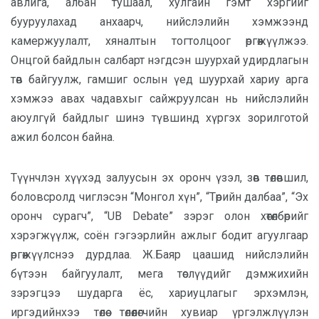
авлига, албан тушаал, хулгайн гэмт хэргийг
бууруулахад анхаарч, нийслэлийн хэмжээнд
камержуулалт, хяналтын тогтолцоог өргөжүүлжээ.
Онцгой байдлын салбарт нэгдсэн шуурхай удирдлагын
төв байгуулж, гамшиг ослын үед шуурхай хариу арга
хэмжээ авах чадавхыг сайжруулсан нь нийслэлийн
аюулгүй байдлыг шинэ түвшинд хүргэх зорилготой
ажил болсон байна.
Түүнчлэн хүүхэд залуусын эх оронч үзэл, зөв төлөвшил,
боловсролд чиглэсэн “Монгол хүн”, “Төрийн далбаа”, “Эх
оронч сурагч”, “UB Debate” зэрэг олон хөтөлбөрийг
хэрэгжүүлж, соён гэгээрлийн ажлыг бодит агуулгаар
өргөжүүлснээ дурдлаа. Ж.Баяр цаашид нийслэлийн
бүтээн байгуулалт, мега төслүүдийг дэмжихийн
зэрэгцээ шударга ёс, хариуцлагыг эрхэмлэн,
иргэдийнхээ төлөө төлөөлөгчийн хувиар үргэлжлүүлэн