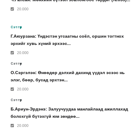
20.000
Сэтгүүл
Г.Аюурзана: Үндэстэн угсаатны соёл, оршин тогтнох
эрхийг хувь хүний эрхээс...
20.000
Сэтгүүл
О.Сэргэлэн: Өнөөдөр дэлхий дахинд үүдэл эсээс нь
элэг, бөөр, бусад эрхтэн...
20.000
Сэтгүүл
Б.Ариун-Эрдэнэ: Залуучуудаа манлайлаад ажиллахад
болохгүй бүтэхгүй юм зөндөө...
20.000