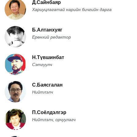
Д.Сайнбаяр
Хариуцлагатай нарийн бичгийн дарга
Б.Алтанхуяг
Ерөнхий редактор
Н.Түвшинбат
Сэтгүүлч
С.Баясгалан
Нийтлэлч
П.Соёлдэлгэр
Нийтлэлч, орчуулагч