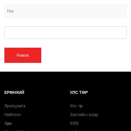
Нэмэх
ЕРӨНХИЙ
УЛС ТӨР
Ярилцлага
Улс төр
Нийтлэл
Засгийн газар
Хөрөг
УИХ