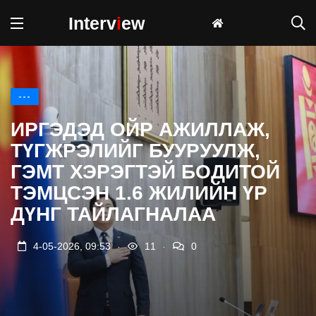
Interv
i
ew
---
ИРГЭДЭД ОЙР АЖИЛЛАЖ,
ТҮГЖРЭЛИЙГ БУУРУУЛЖ,
ГЭМТ ХЭРЭГТЭЙ БОДИТОЙ
ТЭМЦСЭН 1.6 ЖИЛИЙН ҮР
ДҮНГ ТАЙЛАГНАЛАА
.
.
4-05-2026, 09:53
11
0