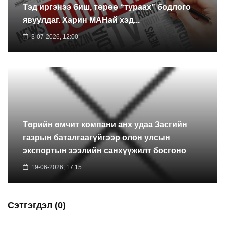
Тэд иргэнээ биш, төрөө “тураах” бодлого
явуулдаг. Харин МАНай хэд...
3-07-2026, 12:00
Төрийн өмчит компани анх удаа Засгийн
газрын баталгаагүйгээр олон улсын
экспортын зээлийн санхүүжилт босгоно
19-06-2026, 17:15
Сэтгэгдэл (0)