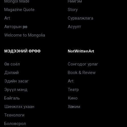
Mongol Made
Нийгэм
Magazine Quote
Story
Art
Сурвалжлага
Авторын өрөө
Асуулт
Welcome to Mongolia
МЭДЭЭНИЙ ӨРӨӨ
NotWrittenArt
Өв соёл
Сонгодог урлаг
Дэлхий
Book & Review
Эдийн засаг
Art
Эрүүл мэнд
Театр
Байгаль
Кино
Шинжлэх ухаан
Хөгжим
Технологи
Боловсрол